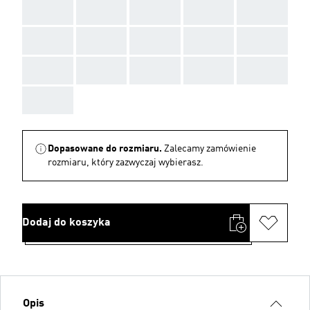
AAA
AAA
AAA
AAA
AAA
AAA
AAA
AAA
AAA
AAA
AAA
AAA
AAA
AAA
AAA
AAA
Dopasowane do rozmiaru.
Zalecamy zamówienie
rozmiaru, który zazwyczaj wybierasz.
Dodaj do koszyka
Opis