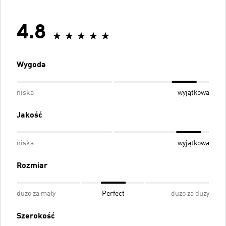
4.8
Wygoda
niska
wyjątkowa
Jakość
niska
wyjątkowa
Rozmiar
dużo za mały
Perfect
dużo za duży
Szerokość