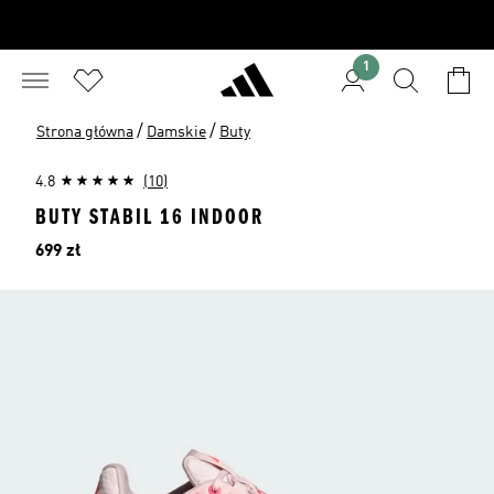
1
/
/
Strona główna
Damskie
Buty
4.8
(10)
BUTY STABIL 16 INDOOR
Cena
699 zł