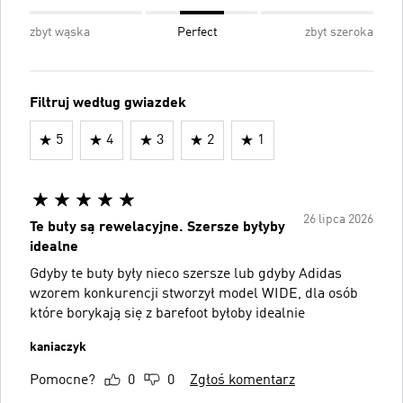
zbyt wąska
Perfect
zbyt szeroka
Filtruj według gwiazdek
5
4
3
2
1
26 lipca 2026
Te buty są rewelacyjne. Szersze byłyby
idealne
Gdyby te buty były nieco szersze lub gdyby Adidas
wzorem konkurencji stworzył model WIDE, dla osób
które borykają się z barefoot byłoby idealnie
kaniaczyk
Pomocne?
0
0
Zgłoś komentarz