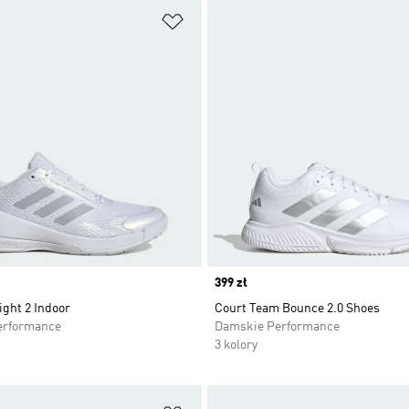
 życzeń
Dodaj do listy życzeń
Price
399 zł
ight 2 Indoor
Court Team Bounce 2.0 Shoes
erformance
Damskie Performance
3 kolory