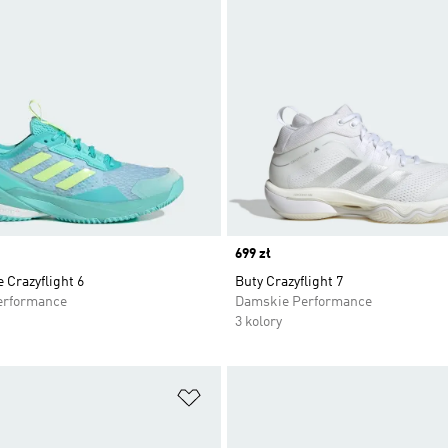
Price
699 zł
 Crazyflight 6
Buty Crazyflight 7
erformance
Damskie Performance
3 kolory
 życzeń
Dodaj do listy życzeń