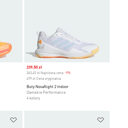
Sale price
239,50 zł
263,45 zł Najniższa cena
-9%
Discount
479 zł Cena oryginalna
Buty Novaflight 2 Indoor
Damskie Performance
4 kolory
Dodaj do listy życzeń
Dodaj do li