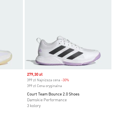
Sale price
279,30 zł
399 zł Najniższa cena
-30%
Discount
399 zł Cena oryginalna
Court Team Bounce 2.0 Shoes
Damskie Performance
3 kolory