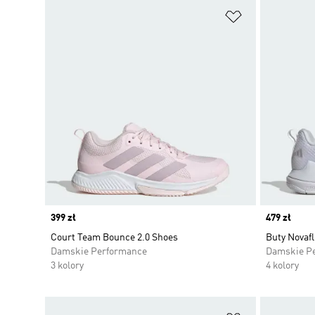
Dodaj do listy
Price
399 zł
Price
479 zł
Court Team Bounce 2.0 Shoes
Buty Novafl
Damskie Performance
Damskie P
3 kolory
4 kolory