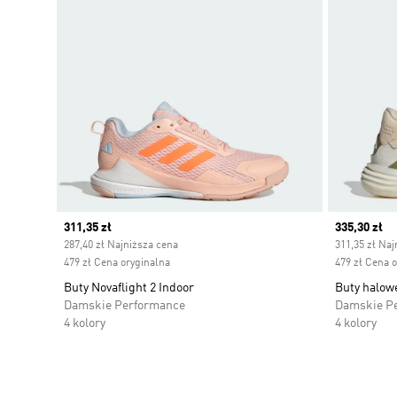
Current price
311,35 zł
Current pr
335,30 zł
287,40 zł Najniższa cena
311,35 zł Naj
479 zł Cena oryginalna
479 zł Cena 
Buty Novaflight 2 Indoor
Buty halowe
Damskie Performance
Damskie P
4 kolory
4 kolory