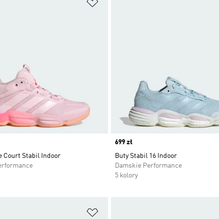
 życzeń
Dodaj do listy życzeń
Price
699 zł
 Court Stabil Indoor
Buty Stabil 16 Indoor
erformance
Damskie Performance
5 kolory
 życzeń
Dodaj do listy życzeń