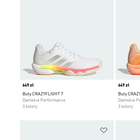
Price
649 zł
Price
649 zł
Buty CRAZYFLIGHT 7
Buty CRAZ
Damskie Performance
Damskie P
3 kolory
3 kolory
Dodaj do listy