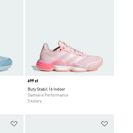
Price
699 zł
Buty Stabil 16 Indoor
Damskie Performance
5 kolory
Dodaj do listy życzeń
Dodaj do li