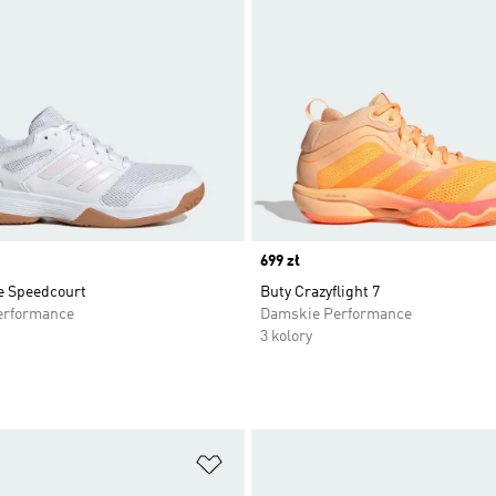
Price
699 zł
e Speedcourt
Buty Crazyflight 7
erformance
Damskie Performance
3 kolory
 życzeń
Dodaj do listy życzeń