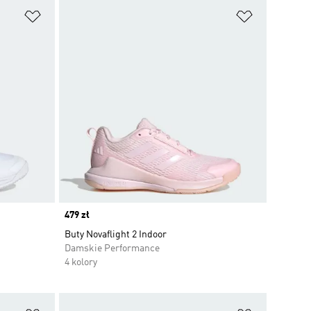
Dodaj do listy życzeń
Dodaj do li
Price
479 zł
Buty Novaflight 2 Indoor
Damskie Performance
4 kolory