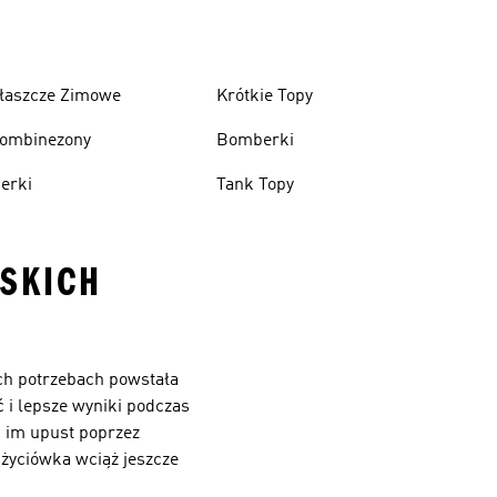
łaszcze Zimowe
Krótkie Topy
ombinezony
Bomberki
erki
Tank Topy
SKICH
ich potrzebach powstała
 i lepsze wyniki podczas
j im upust poprzez
 życiówka wciąż jeszcze