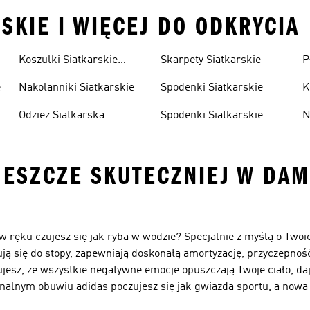
SKIE I WIĘCEJ DO ODKRYCIA
Koszulki Siatkarskie
Skarpety Siatkarskie
P
Damskie
e
Nakolanniki Siatkarskie
Spodenki Siatkarskie
K
Odzież Siatkarska
Spodenki Siatkarskie
N
Damskie
JESZCZE SKUTECZNIEJ W DAM
ą w ręku czujesz się jak ryba w wodzie? Specjalnie z myślą o Two
ą się do stopy, zapewniają doskonałą amortyzację, przyczepność
ujesz, że wszystkie negatywne emocje opuszczają Twoje ciało, da
jonalnym obuwiu adidas poczujesz się jak gwiazda sportu, a nowa