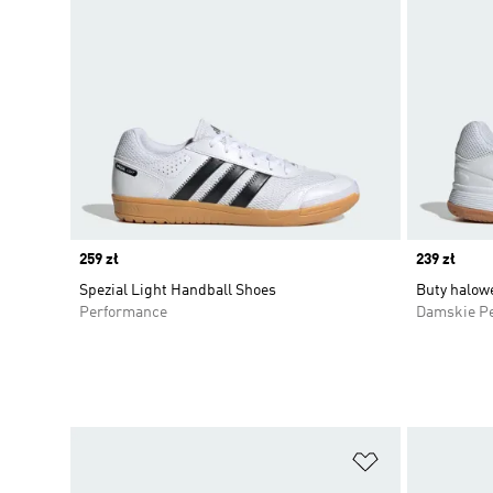
Price
259 zł
Price
239 zł
Spezial Light Handball Shoes
Buty halow
Performance
Damskie P
Dodaj do listy