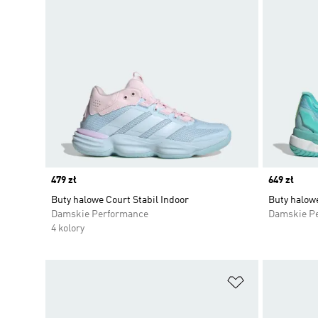
Price
479 zł
Price
649 zł
Buty halowe Court Stabil Indoor
Buty halowe
Damskie Performance
Damskie P
4 kolory
Dodaj do listy