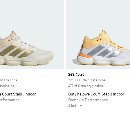
ice
Current price
263,45 zł
niższa cena
225,13 zł Najniższa cena
oryginalna
479 zł Cena oryginalna
 Court Stabil Indoor
Buty halowe Court Stabil Indoor
erformance
Damskie Performance
4 kolory