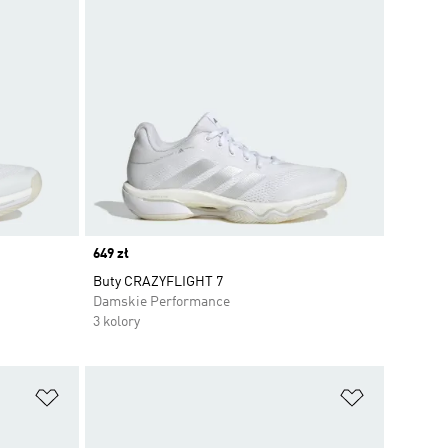
Price
649 zł
Buty CRAZYFLIGHT 7
Damskie Performance
3 kolory
Dodaj do listy życzeń
Dodaj do li