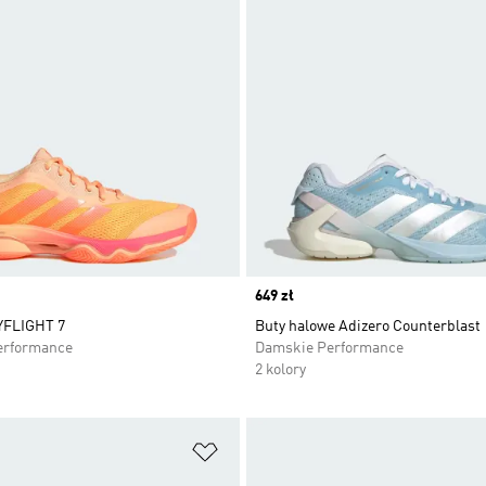
Price
649 zł
YFLIGHT 7
Buty halowe Adizero Counterblast
erformance
Damskie Performance
2 kolory
 życzeń
Dodaj do listy życzeń