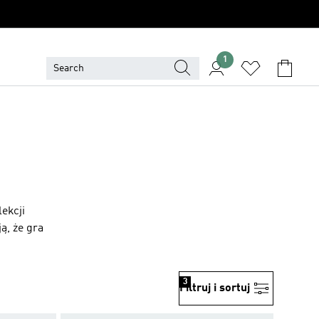
1
lekcji
ą, że gra
3
Filtruj i sortuj