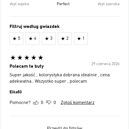
zbyt wąska
Perfect
zbyt szeroka
Filtruj według gwiazdek
5
4
3
2
1
29 czerwca 2026
Polecam te buty
Super jakość , kolorystyka dobrana idealnie , cena
adekwatna . Wszystko super , polecam
Elka53
Pomocne?
0
0
Zgłoś komentarz
Przejdź do filtrów