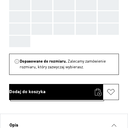
AAA
AAA
AAA
AAA
AAA
AAA
AAA
AAA
AAA
AAA
AAA
AAA
AAA
AAA
AAA
AAA
Dopasowane do rozmiaru.
Zalecamy zamówienie
rozmiaru, który zazwyczaj wybierasz.
Dodaj do koszyka
Opis