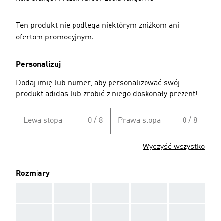
Ten produkt nie podlega niektórym zniżkom ani
ofertom promocyjnym.
Personalizuj
Dodaj imię lub numer, aby personalizować swój
produkt adidas lub zrobić z niego doskonały prezent!
Lewa stopa
0 / 8
Prawa stopa
0 / 8
Wyczyść wszystko
Rozmiary
AAA
AAA
AAA
AAA
AAA
AAA
AAA
AAA
AAA
AAA