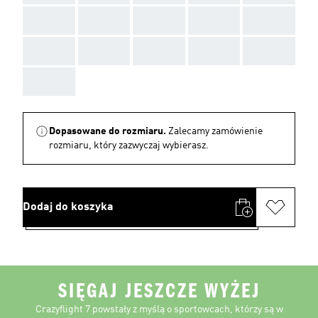
AAA
AAA
AAA
AAA
AAA
AAA
AAA
AAA
AAA
AAA
AAA
Dopasowane do rozmiaru.
Zalecamy zamówienie
rozmiaru, który zazwyczaj wybierasz.
Dodaj do koszyka
SIĘGAJ JESZCZE WYŻEJ
Crazyflight 7 powstały z myślą o sportowcach, którzy są w