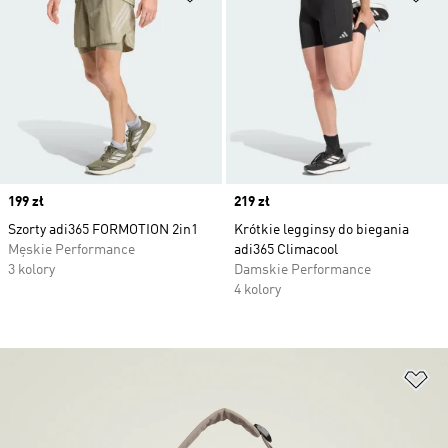
Price
199 zł
Price
219 zł
Szorty adi365 FORMOTION 2in1
Krótkie legginsy do biegania
Męskie Performance
adi365 Climacool
3 kolory
Damskie Performance
4 kolory
Do