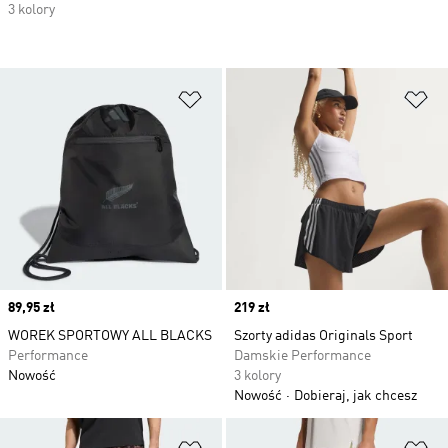
3 kolory
Dodaj do listy życzeń
Do
Price
89,95 zł
Price
219 zł
WOREK SPORTOWY ALL BLACKS
Szorty adidas Originals Sport
Performance
Damskie Performance
Nowość
3 kolory
Nowość
Dobieraj, jak chcesz
Dodaj do listy życzeń
Do