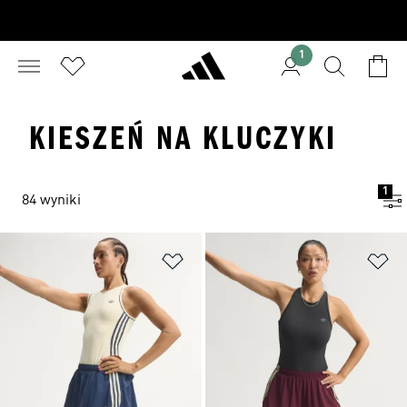
1
KIESZEŃ NA KLUCZYKI
1
84 wyniki
Dodaj do listy życzeń
Do