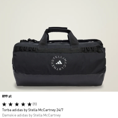
Price
899 zł
(1)
Torba adidas by Stella McCartney 24/7
Damskie adidas by Stella McCartney