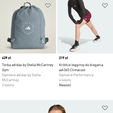
Dodaj do listy życzeń
Do
Price
439 zł
Price
219 zł
Torba adidas by Stella McCartney
Krótkie legginsy do biegania
Gym
adi365 Climacool
Damskie adidas by Stella
Damskie Performance
McCartney
4 kolory
2 kolory
Nowość
Do