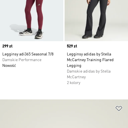
Price
299 zł
Price
529 zł
Legginsy adi365 Seasonal 7/8
Legginsy adidas by Stella
Damskie Performance
McCartney Training Flared
Nowość
Legging
Damskie adidas by Stella
McCartney
2 kolory
Do