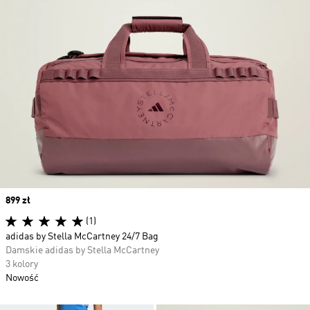
Price
899 zł
(1)
adidas by Stella McCartney 24/7 Bag
Damskie adidas by Stella McCartney
3 kolory
Nowość