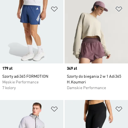
Dodaj do listy życzeń
Do
Price
179 zł
Price
349 zł
Szorty adi365 FORMOTION
Szorty do biegania 2 w 1 Adi365
Męskie Performance
H.Koumori
7 kolory
Damskie Performance
Dodaj do listy życzeń
Do