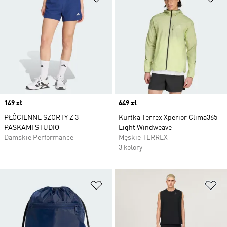
Price
149 zł
Price
649 zł
PŁÓCIENNE SZORTY Z 3
Kurtka Terrex Xperior Clima365
PASKAMI STUDIO
Light Windweave
Damskie Performance
Męskie TERREX
3 kolory
Dodaj do listy życzeń
Do