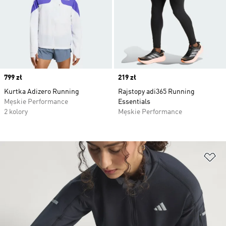
Price
799 zł
Price
219 zł
Kurtka Adizero Running
Rajstopy adi365 Running
Męskie Performance
Essentials
2 kolory
Męskie Performance
Do