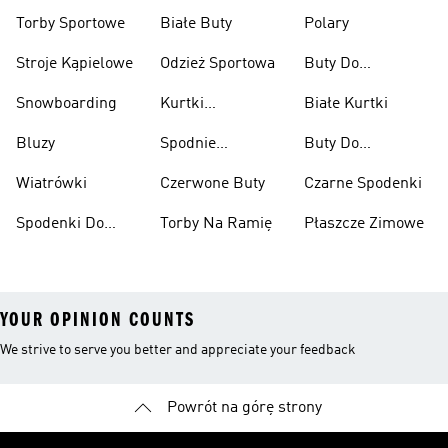
Przeciwdeszczowe
Wspinaczkowe
Torby Sportowe
Białe Buty
Polary
Stroje Kąpielowe
Odzież Sportowa
Buty Do
Podnoszenia
Snowboarding
Kurtki
Białe Kurtki
Ciężarów
Narciarskie
Bluzy
Spodnie
Buty Do
Narciarskie
Koszykówki
Wiatrówki
Czerwone Buty
Czarne Spodenki
Spodenki Do
Torby Na Ramię
Płaszcze Zimowe
Kolan
YOUR OPINION COUNTS
We strive to serve you better and appreciate your feedback
Powrót na górę strony