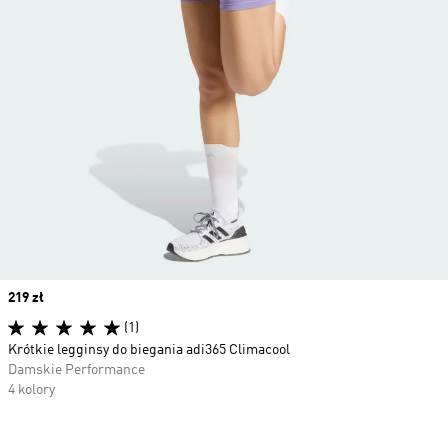
Price
219 zł
(1)
Krótkie legginsy do biegania adi365 Climacool
Damskie Performance
4 kolory