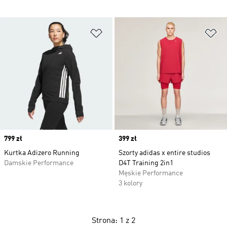
Dodaj do listy życzeń
Do
Price
799 zł
Price
399 zł
Kurtka Adizero Running
Szorty adidas x entire studios
Damskie Performance
D4T Training 2in1
Męskie Performance
3 kolory
Strona: 1 z 2