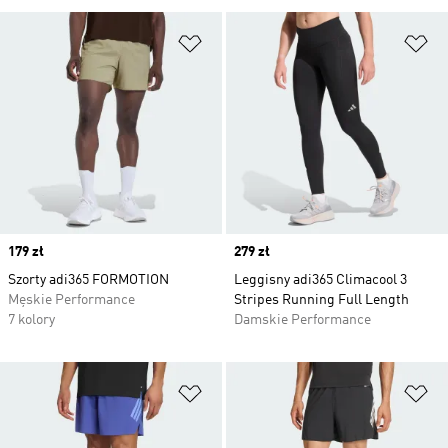
Dodaj do listy życzeń
Do
Price
179 zł
Price
279 zł
Szorty adi365 FORMOTION
Leggisny adi365 Climacool 3
Męskie Performance
Stripes Running Full Length
7 kolory
Damskie Performance
Dodaj do listy życzeń
Do