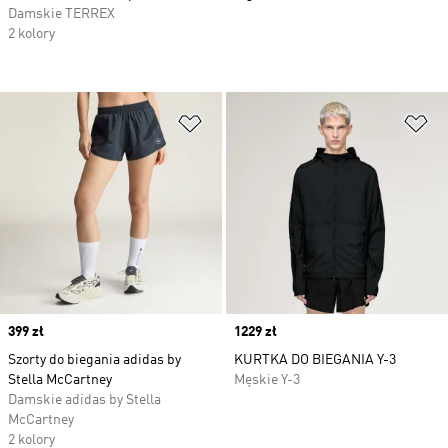
Damskie TERREX
2 kolory
Dodaj do listy życzeń
Do
Price
399 zł
Price
1229 zł
Szorty do biegania adidas by
KURTKA DO BIEGANIA Y-3
Stella McCartney
Męskie Y-3
Damskie adidas by Stella
McCartney
2 kolory