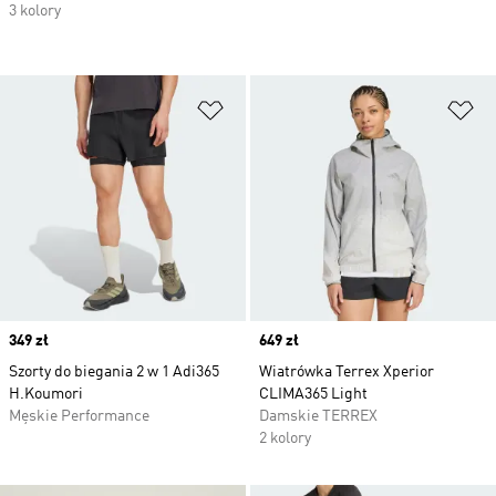
3 kolory
Dodaj do listy życzeń
Do
Price
349 zł
Price
649 zł
Szorty do biegania 2 w 1 Adi365
Wiatrówka Terrex Xperior
H.Koumori
CLIMA365 Light
Męskie Performance
Damskie TERREX
2 kolory