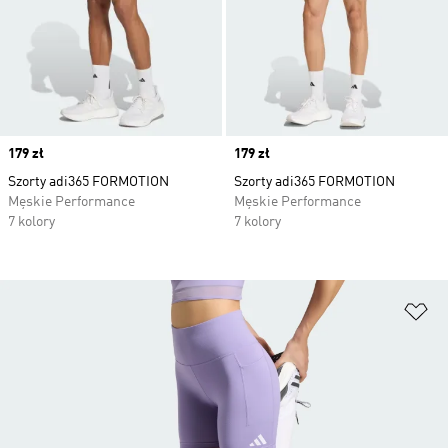
Price
179 zł
Price
179 zł
Szorty adi365 FORMOTION
Szorty adi365 FORMOTION
Męskie Performance
Męskie Performance
7 kolory
7 kolory
Do