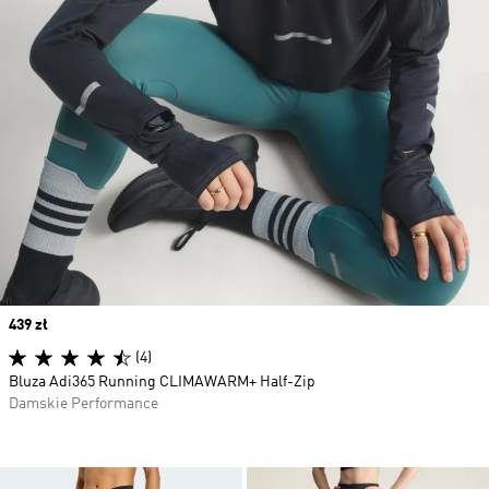
Price
439 zł
(4)
Bluza Adi365 Running CLIMAWARM+ Half-Zip
Damskie Performance