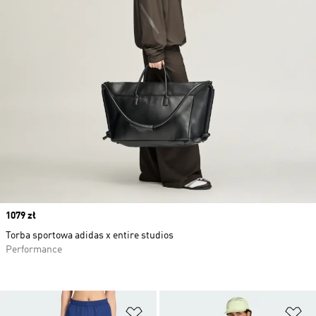
Price
1079 zł
Torba sportowa adidas x entire studios
Performance
Dodaj do listy życzeń
Do