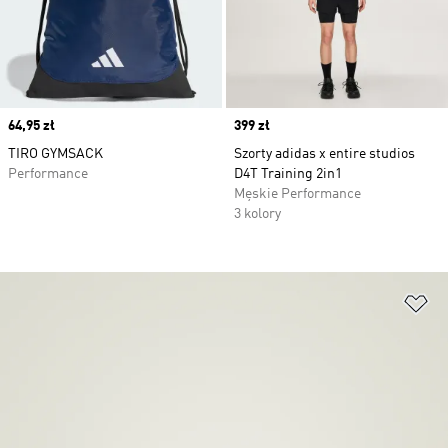
Price
64,95 zł
Price
399 zł
TIRO GYMSACK
Szorty adidas x entire studios
Performance
D4T Training 2in1
Męskie Performance
3 kolory
Do