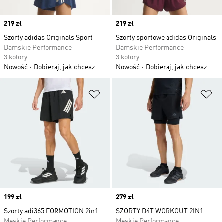
Price
219 zł
Price
219 zł
Szorty adidas Originals Sport
Szorty sportowe adidas Originals
Damskie Performance
Damskie Performance
3 kolory
3 kolory
Nowość
Dobieraj, jak chcesz
Nowość
Dobieraj, jak chcesz
Dodaj do listy życzeń
Do
Price
199 zł
Price
279 zł
Szorty adi365 FORMOTION 2in1
SZORTY D4T WORKOUT 2IN1
Męskie Performance
Męskie Performance