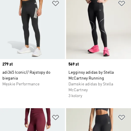
Dodaj do listy życzeń
Do
Price
279 zł
Price
569 zł
adi365 Iconic// Rajstopy do
Legginsy adidas by Stella
biegania
McCartney Running
Męskie Performance
Damskie adidas by Stella
McCartney
3 kolory
Dodaj do listy życzeń
Do