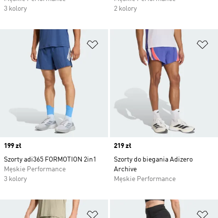
3 kolory
2 kolory
Dodaj do listy życzeń
Do
Price
199 zł
Price
219 zł
Szorty adi365 FORMOTION 2in1
Szorty do biegania Adizero
Męskie Performance
Archive
3 kolory
Męskie Performance
Dodaj do listy życzeń
Do