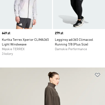
Price
649 zł
Price
279 zł
Kurtka Terrex Xperior CLIMA365
Legginsy adi365 Climacool
Light Windweave
Running 7/8 (Plus Size)
Męskie TERREX
Damskie Performance
3 kolory
Do