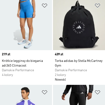
Dodaj do listy życzeń
Do
Price
219 zł
Price
439 zł
Krótkie legginsy do biegania
Torba adidas by Stella McCartney
adi365 Climacool
Gym
Damskie Performance
Damskie Performance
4 kolory
2 kolory
Nowość
Dodaj do listy życzeń
Do