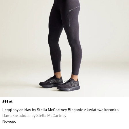
Price
699 zł
Legginsy adidas by Stella McCartney Bieganie z kwiatową koronką
Damskie adidas by Stella McCartney
Nowość