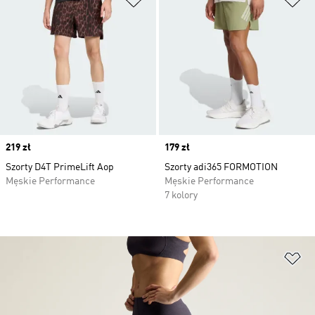
Price
219 zł
Price
179 zł
Szorty D4T PrimeLift Aop
Szorty adi365 FORMOTION
Męskie Performance
Męskie Performance
7 kolory
Do