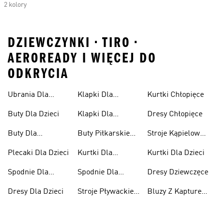
2 kolory
DZIEWCZYNKI • TIRO •
AEROREADY I WIĘCEJ DO
ODKRYCIA
Ubrania Dla
Klapki Dla
Kurtki Chłopięce
Niemowląt
Dziewcząt
Buty Dla Dzieci
Klapki Dla
Dresy Chłopięce
Chłopców
Buty Dla
Buty Piłkarskie
Stroje Kąpielowe
Niemowląt
Dla Dzieci
Dla Dziewcząt
Plecaki Dla Dzieci
Kurtki Dla
Kurtki Dla Dzieci
Dziewcząt
Spodnie Dla
Spodnie Dla
Dresy Dziewczęce
Chłopców
Dziewcząt
Dresy Dla Dzieci
Stroje Pływackie
Bluzy Z Kapturem
Dla Dzieci
Dla Dziewcząt