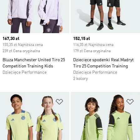
Current price
167,30 zł
Current price
152,15 zł
155,35 zł Najniższa cena
116,35 zł Najniższa cena
239 zł Cena oryginalna
179 zł Cena oryginalna
Bluza Manchester United Tiro 25
Dziecięce spodenki Real Madryt
Competition Training Kids
Tiro 25 Competition Training
Dziecięce Performance
Dziecięce Performance
2 kolory
Dodaj do listy życzeń
Do