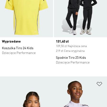
Wyprzedane
Current price
131,40 zł
109,50 zł Najniższa cena
Koszulka Tiro 24 Kids
219 zł Cena oryginalna
Dziecięce Performance
Spodnie Tiro 25 Kids
Dziecięce Performance
Do