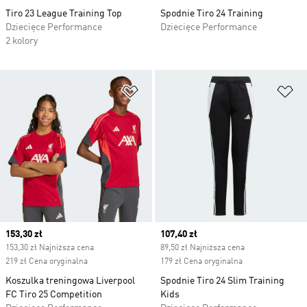
Tiro 23 League Training Top
Spodnie Tiro 24 Training
Dziecięce Performance
Dziecięce Performance
2 kolory
Dodaj do listy życzeń
Do
Current price
153,30 zł
Current price
107,40 zł
153,30 zł Najniższa cena
89,50 zł Najniższa cena
219 zł Cena oryginalna
179 zł Cena oryginalna
Koszulka treningowa Liverpool
Spodnie Tiro 24 Slim Training
FC Tiro 25 Competition
Kids