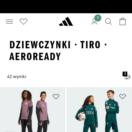
1
DZIEWCZYNKI · TIRO ·
AEROREADY
3
42 wyniki
Dodaj do listy życzeń
Do