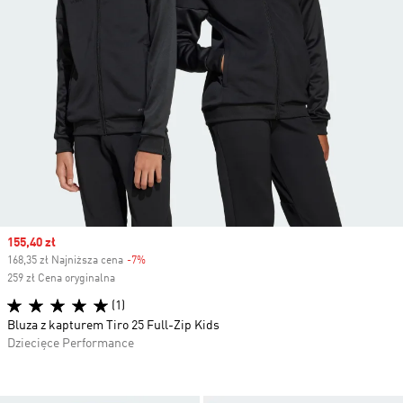
Sale price
155,40 zł
168,35 zł Najniższa cena
-7%
Discount
259 zł Cena oryginalna
(1)
Bluza z kapturem Tiro 25 Full-Zip Kids
Dziecięce Performance