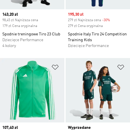
Current price
143,20 zł
Sale price
195,30 zł
98,45 zł Najniższa cena
279 zł Najniższa cena
-30%
Discount
179 zł Cena oryginalna
279 zł Cena oryginalna
Spodnie treningowe Tiro 23 Club
Spodnie Italy Tiro 24 Competition
Dziecięce Performance
Training Kids
4 kolory
Dziecięce Performance
Dodaj do listy życzeń
Do
Current price
107,40 zł
Wyprzedane