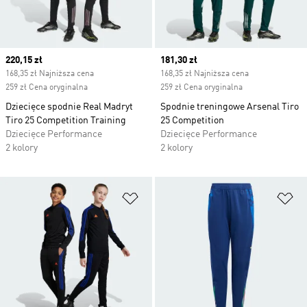
Current price
220,15 zł
Current price
181,30 zł
168,35 zł Najniższa cena
168,35 zł Najniższa cena
259 zł Cena oryginalna
259 zł Cena oryginalna
Dziecięce spodnie Real Madryt
Spodnie treningowe Arsenal Tiro
Tiro 25 Competition Training
25 Competition
Dziecięce Performance
Dziecięce Performance
2 kolory
2 kolory
Dodaj do listy życzeń
Do