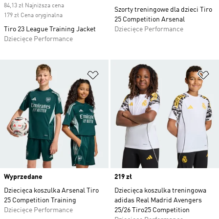
84,13 zł Najniższa cena
Szorty treningowe dla dzieci Tiro
179 zł Cena oryginalna
25 Competition Arsenal
Tiro 23 League Training Jacket
Dziecięce Performance
Dziecięce Performance
Dodaj do listy życzeń
Do
Wyprzedane
Price
219 zł
Dziecięca koszulka Arsenal Tiro
Dziecięca koszulka treningowa
25 Competition Training
adidas Real Madrid Avengers
Dziecięce Performance
25/26 Tiro25 Competition