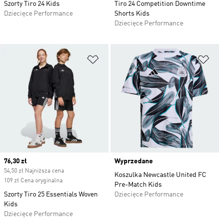
Szorty Tiro 24 Kids
Tiro 24 Competition Downtime
Dziecięce Performance
Shorts Kids
Dziecięce Performance
Dodaj do listy życzeń
Do
Current price
76,30 zł
Wyprzedane
54,50 zł Najniższa cena
Koszulka Newcastle United FC
109 zł Cena oryginalna
Pre-Match Kids
Szorty Tiro 25 Essentials Woven
Dziecięce Performance
Kids
Dziecięce Performance