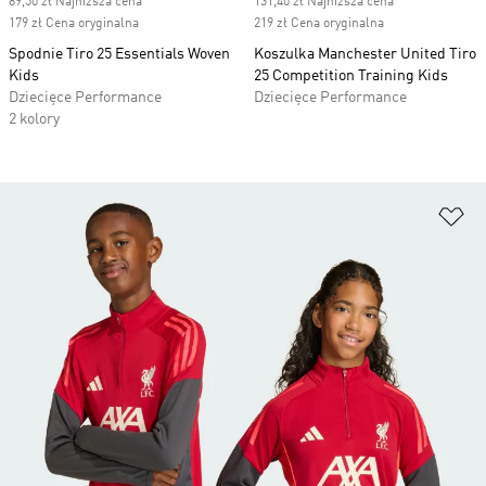
89,50 zł Najniższa cena
131,40 zł Najniższa cena
179 zł Cena oryginalna
219 zł Cena oryginalna
Spodnie Tiro 25 Essentials Woven
Koszulka Manchester United Tiro
Kids
25 Competition Training Kids
Dziecięce Performance
Dziecięce Performance
2 kolory
Do