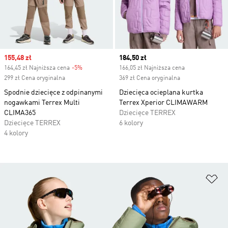
Sale price
155,48 zł
Current price
184,50 zł
164,45 zł Najniższa cena
-5%
Discount
166,05 zł Najniższa cena
299 zł Cena oryginalna
369 zł Cena oryginalna
Spodnie dziecięce z odpinanymi
Dziecięca ocieplana kurtka
nogawkami Terrex Multi
Terrex Xperior CLIMAWARM
CLIMA365
Dziecięce TERREX
Dziecięce TERREX
6 kolory
4 kolory
Do