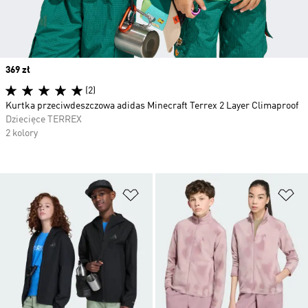
Price
369 zł
(2)
Kurtka przeciwdeszczowa adidas Minecraft Terrex 2 Layer Climaproof
Dziecięce TERREX
2 kolory
Dodaj do listy życzeń
Do