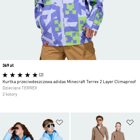
Price
369 zł
(2)
Kurtka przeciwdeszczowa adidas Minecraft Terrex 2 Layer Climaproof
Dziecięce TERREX
2 kolory
Dodaj do listy życzeń
Do