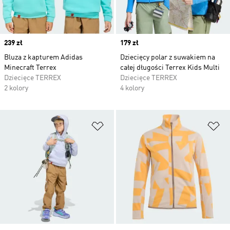
Price
239 zł
Price
179 zł
Bluza z kapturem Adidas
Dziecięcy polar z suwakiem na
Minecraft Terrex
całej długości Terrex Kids Multi
Dziecięce TERREX
Dziecięce TERREX
2 kolory
4 kolory
Dodaj do listy życzeń
Do