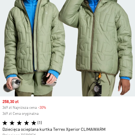
Sale price
258,30 zł
369 zł Najniższa cena
-30%
Discount
369 zł Cena oryginalna
(1)
Dziecięca ocieplana kurtka Terrex Xperior CLIMAWARM