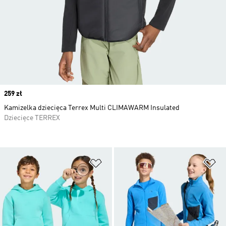
Price
259 zł
Kamizelka dziecięca Terrex Multi CLIMAWARM Insulated
Dziecięce TERREX
Dodaj do listy życzeń
Do