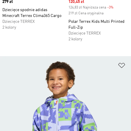
Price
279 zł
Sale price
120,45 zł
124,83 zł Najniższa cena
-3%
Discount
Dziecięce spodnie adidas
219 zł Cena oryginalna
Minecraft Terrex Clima365 Cargo
Dziecięce TERREX
Polar Terrex Kids Multi Printed
2 kolory
Full-Zip
Dziecięce TERREX
2 kolory
Do