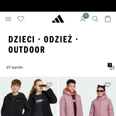
1
DZIECI · ODZIEŻ ·
OUTDOOR
3
49 wyniki
Dodaj do listy życzeń
Do