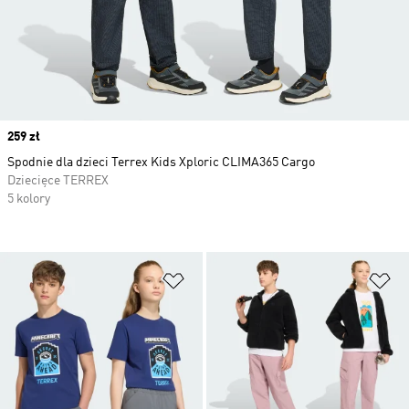
Price
259 zł
Spodnie dla dzieci Terrex Kids Xploric CLIMA365 Cargo
Dziecięce TERREX
5 kolory
Dodaj do listy życzeń
Do