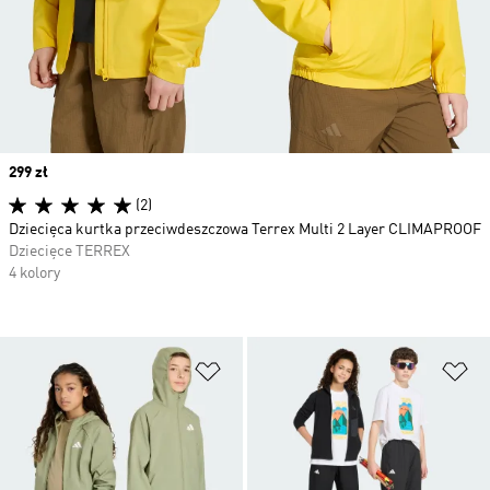
Price
299 zł
(2)
Dziecięca kurtka przeciwdeszczowa Terrex Multi 2 Layer CLIMAPROOF
Dziecięce TERREX
4 kolory
Dodaj do listy życzeń
Do