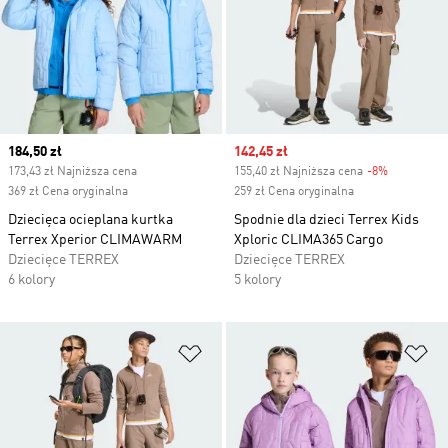
Current price
184,50 zł
Sale price
142,45 zł
173,43 zł Najniższa cena
155,40 zł Najniższa cena
-8%
Discount
369 zł Cena oryginalna
259 zł Cena oryginalna
Dziecięca ocieplana kurtka
Spodnie dla dzieci Terrex Kids
Terrex Xperior CLIMAWARM
Xploric CLIMA365 Cargo
Dziecięce TERREX
Dziecięce TERREX
6 kolory
5 kolory
Dodaj do listy życzeń
Do