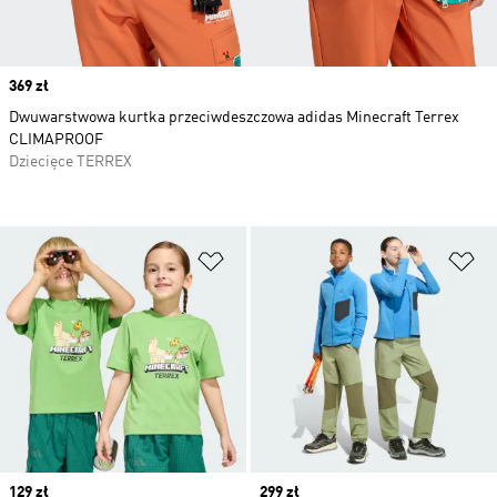
Price
369 zł
Dwuwarstwowa kurtka przeciwdeszczowa adidas Minecraft Terrex
CLIMAPROOF
Dziecięce TERREX
Dodaj do listy życzeń
Do
Price
129 zł
Price
299 zł