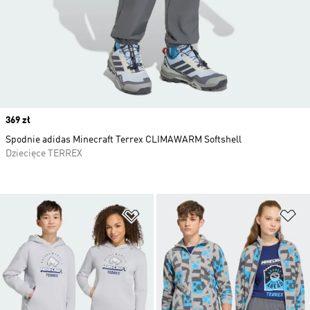
Price
369 zł
Spodnie adidas Minecraft Terrex CLIMAWARM Softshell
Dziecięce TERREX
Dodaj do listy życzeń
Do