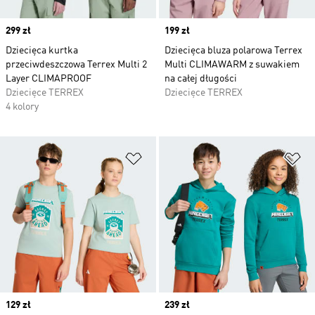
Price
299 zł
Price
199 zł
Dziecięca kurtka
Dziecięca bluza polarowa Terrex
przeciwdeszczowa Terrex Multi 2
Multi CLIMAWARM z suwakiem
Layer CLIMAPROOF
na całej długości
Dziecięce TERREX
Dziecięce TERREX
4 kolory
Dodaj do listy życzeń
Do
Price
129 zł
Price
239 zł