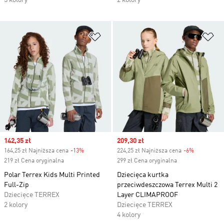
5 kolory
2 kolory
Dodaj do listy życzeń
Do
Sale price
142,35 zł
Sale price
209,30 zł
164,25 zł Najniższa cena
-13%
Discount
224,25 zł Najniższa cena
-6%
Discount
219 zł Cena oryginalna
299 zł Cena oryginalna
Polar Terrex Kids Multi Printed
Dziecięca kurtka
Full-Zip
przeciwdeszczowa Terrex Multi 2
Dziecięce TERREX
Layer CLIMAPROOF
2 kolory
Dziecięce TERREX
4 kolory