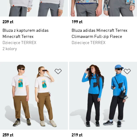
Price
239 zł
Price
199 zł
Bluza z kapturem adidas
Bluza adidas Minecraft Terrex
Minecraft Terrex
Climawarm Full-zip Fleece
Dziecięce TERREX
Dziecięce TERREX
2 kolory
Dodaj do listy życzeń
Do
Price
259 zł
Price
219 zł