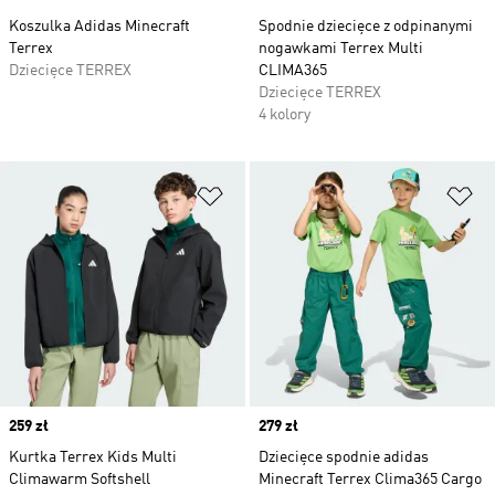
Koszulka Adidas Minecraft
Spodnie dziecięce z odpinanymi
Terrex
nogawkami Terrex Multi
Dziecięce TERREX
CLIMA365
Dziecięce TERREX
4 kolory
Dodaj do listy życzeń
Do
Price
259 zł
Price
279 zł
Kurtka Terrex Kids Multi
Dziecięce spodnie adidas
Climawarm Softshell
Minecraft Terrex Clima365 Cargo