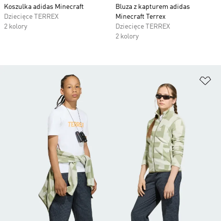
Koszulka adidas Minecraft
Bluza z kapturem adidas
Dziecięce TERREX
Minecraft Terrex
2 kolory
Dziecięce TERREX
2 kolory
Do