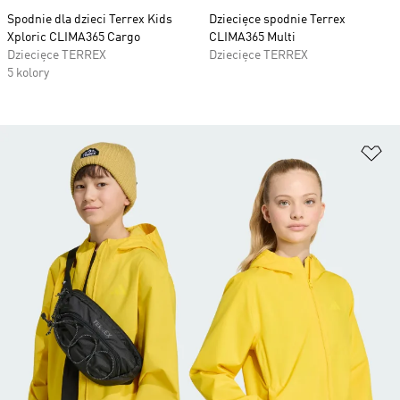
Spodnie dla dzieci Terrex Kids
Dziecięce spodnie Terrex
Xploric CLIMA365 Cargo
CLIMA365 Multi
Dziecięce TERREX
Dziecięce TERREX
5 kolory
Do