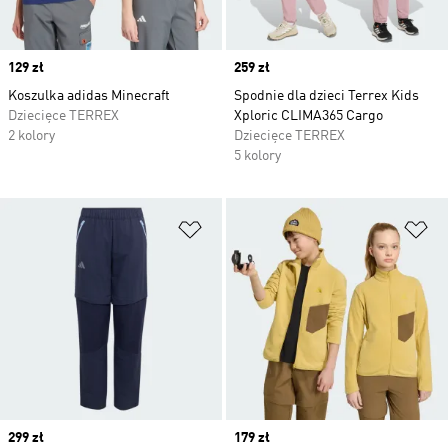
Price
129 zł
Price
259 zł
Koszulka adidas Minecraft
Spodnie dla dzieci Terrex Kids
Dziecięce TERREX
Xploric CLIMA365 Cargo
2 kolory
Dziecięce TERREX
5 kolory
Dodaj do listy życzeń
Do
Price
299 zł
Price
179 zł