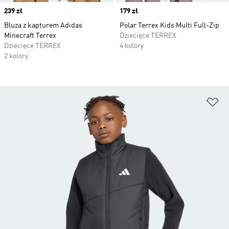
Price
239 zł
Price
179 zł
Bluza z kapturem Adidas
Polar Terrex Kids Multi Full-Zip
Minecraft Terrex
Dziecięce TERREX
Dziecięce TERREX
4 kolory
2 kolory
Do