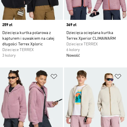
Price
259 zł
Price
369 zł
Dziecięca kurtka polarowa z
Dziecięca ocieplana kurtka
kapturem i suwakiem na całej
Terrex Xperior CLIMAWARM
długości Terrex Xploric
Dziecięce TERREX
Dziecięce TERREX
6 kolory
3 kolory
Nowość
Dodaj do listy życzeń
Do