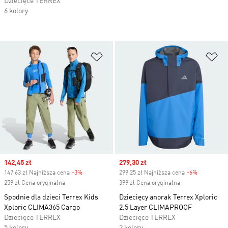
Dziecięce TERREX
6 kolory
Dodaj do listy życzeń
Do
Sale price
142,45 zł
Sale price
279,30 zł
147,63 zł Najniższa cena
-3%
Discount
299,25 zł Najniższa cena
-6%
Discount
259 zł Cena oryginalna
399 zł Cena oryginalna
Spodnie dla dzieci Terrex Kids
Dziecięcy anorak Terrex Xploric
Xploric CLIMA365 Cargo
2.5 Layer CLIMAPROOF
Dziecięce TERREX
Dziecięce TERREX