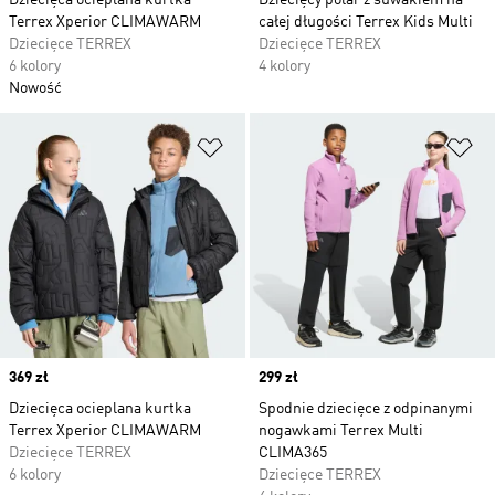
Dziecięca ocieplana kurtka
Dziecięcy polar z suwakiem na
Terrex Xperior CLIMAWARM
całej długości Terrex Kids Multi
Dziecięce TERREX
Dziecięce TERREX
6 kolory
4 kolory
Nowość
Dodaj do listy życzeń
Do
Price
369 zł
Price
299 zł
Dziecięca ocieplana kurtka
Spodnie dziecięce z odpinanymi
Terrex Xperior CLIMAWARM
nogawkami Terrex Multi
Dziecięce TERREX
CLIMA365
6 kolory
Dziecięce TERREX