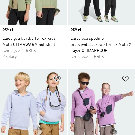
Price
259 zł
Price
259 zł
Dziecięca kurtka Terrex Kids
Dziecięce spodnie
Multi CLIMAWARM Softshell
przeciwdeszczowe Terrex Multi 2
Dziecięce TERREX
Layer CLIMAPROOF
2 kolory
Dziecięce TERREX
Dodaj do listy życzeń
Do