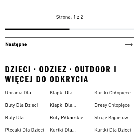
Strona: 1 z 2
Następne
DZIECI • ODZIEZ • OUTDOOR I
WIĘCEJ DO ODKRYCIA
Ubrania Dla
Klapki Dla
Kurtki Chłopięce
Niemowląt
Dziewcząt
Buty Dla Dzieci
Klapki Dla
Dresy Chłopięce
Chłopców
Buty Dla
Buty Piłkarskie
Stroje Kąpielowe
Niemowląt
Dla Dzieci
Dla Dziewcząt
Plecaki Dla Dzieci
Kurtki Dla
Kurtki Dla Dzieci
Dziewcząt