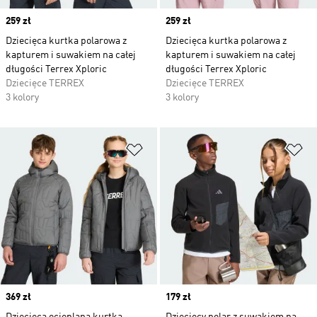
Price
259 zł
Price
259 zł
Dziecięca kurtka polarowa z
Dziecięca kurtka polarowa z
kapturem i suwakiem na całej
kapturem i suwakiem na całej
długości Terrex Xploric
długości Terrex Xploric
Dziecięce TERREX
Dziecięce TERREX
3 kolory
3 kolory
Dodaj do listy życzeń
Do
Price
369 zł
Price
179 zł