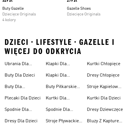
Price
329 zł
Price
279 zł
Buty Gazelle
Gazelle Shoes
Dziecięce Originals
Dziecięce Originals
4 kolory
DZIECI • LIFESTYLE • GAZELLE I
WIĘCEJ DO ODKRYCIA
Ubrania Dla
Klapki Dla
Kurtki Chłopięce
Niemowląt
Dziewcząt
Buty Dla Dzieci
Klapki Dla
Dresy Chłopięce
Chłopców
Buty Dla
Buty Piłkarskie
Stroje Kąpielowe
Niemowląt
Dla Dzieci
Dla Dziewcząt
Plecaki Dla Dzieci
Kurtki Dla
Kurtki Dla Dzieci
Dziewcząt
Spodnie Dla
Spodnie Dla
Dresy Dziewczęce
Chłopców
Dziewcząt
Dresy Dla Dzieci
Stroje Pływackie
Bluzy Z Kapturem