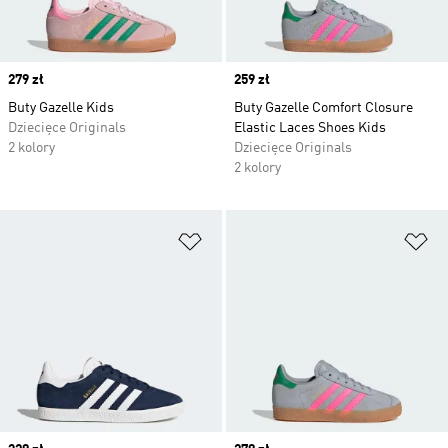
Price
279 zł
Price
259 zł
Buty Gazelle Kids
Buty Gazelle Comfort Closure
Dziecięce Originals
Elastic Laces Shoes Kids
2 kolory
Dziecięce Originals
2 kolory
Dodaj do listy życzeń
Do