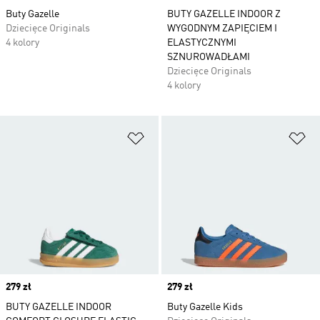
Buty Gazelle
BUTY GAZELLE INDOOR Z
Dziecięce Originals
WYGODNYM ZAPIĘCIEM I
4 kolory
ELASTYCZNYMI
SZNUROWADŁAMI
Dziecięce Originals
4 kolory
Dodaj do listy życzeń
Do
Price
279 zł
Price
279 zł
BUTY GAZELLE INDOOR
Buty Gazelle Kids