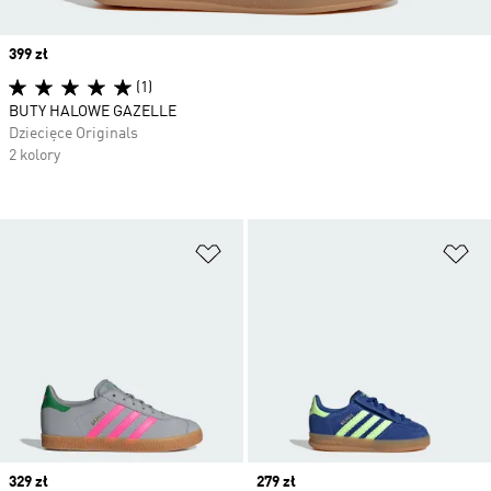
Price
399 zł
(1)
BUTY HALOWE GAZELLE
Dziecięce Originals
2 kolory
Dodaj do listy życzeń
Do
Price
329 zł
Price
279 zł