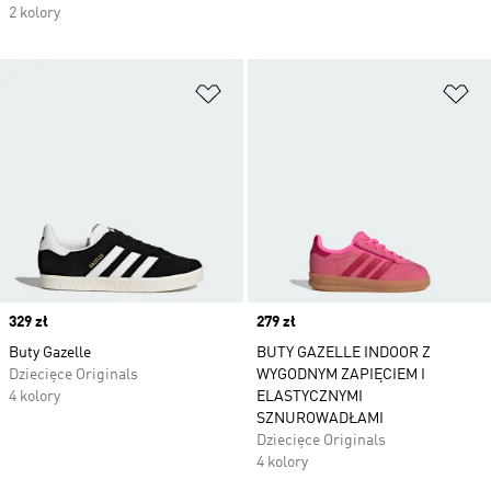
2 kolory
Dodaj do listy życzeń
Do
Price
329 zł
Price
279 zł
Buty Gazelle
BUTY GAZELLE INDOOR Z
Dziecięce Originals
WYGODNYM ZAPIĘCIEM I
4 kolory
ELASTYCZNYMI
SZNUROWADŁAMI
Dziecięce Originals
4 kolory