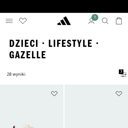
1
DZIECI · LIFESTYLE ·
GAZELLE
3
28 wyniki
Dodaj do listy życzeń
Do