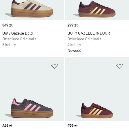
Price
349 zł
Price
299 zł
Buty Gazelle Bold
BUTY GAZELLE INDOOR
Dziecięce Originals
Dziecięce Originals
3 kolory
4 kolory
Nowość
Dodaj do listy życzeń
Do
Price
349 zł
Price
279 zł