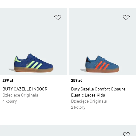
Dodaj do listy życzeń
Do
Price
299 zł
Price
259 zł
BUTY GAZELLE INDOOR
Buty Gazelle Comfort Closure
Dziecięce Originals
Elastic Laces Kids
4 kolory
Dziecięce Originals
2 kolory
Do