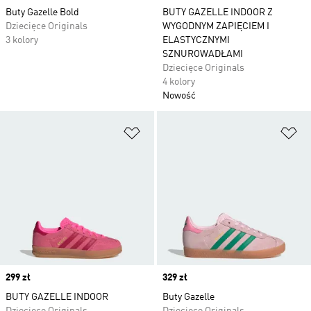
Buty Gazelle Bold
BUTY GAZELLE INDOOR Z
Dziecięce Originals
WYGODNYM ZAPIĘCIEM I
3 kolory
ELASTYCZNYMI
SZNUROWADŁAMI
Dziecięce Originals
4 kolory
Nowość
Dodaj do listy życzeń
Do
Price
299 zł
Price
329 zł
BUTY GAZELLE INDOOR
Buty Gazelle