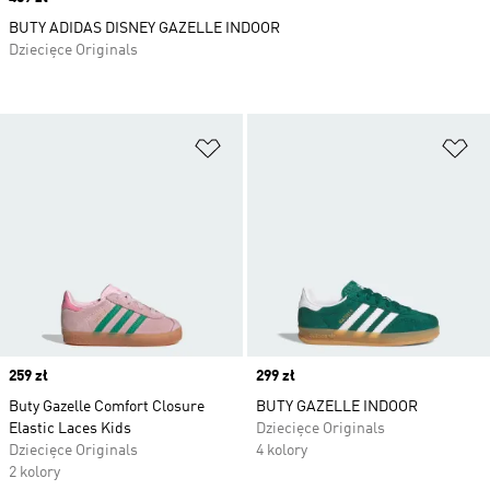
BUTY ADIDAS DISNEY GAZELLE INDOOR
Dziecięce Originals
Dodaj do listy życzeń
Do
Price
259 zł
Price
299 zł
Buty Gazelle Comfort Closure
BUTY GAZELLE INDOOR
Elastic Laces Kids
Dziecięce Originals
Dziecięce Originals
4 kolory
2 kolory