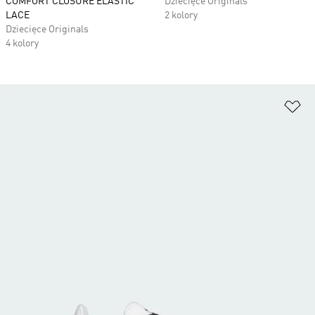
COMFORT CLOSURE ELASTIC
Dziecięce Originals
LACE
2 kolory
Dziecięce Originals
4 kolory
Do