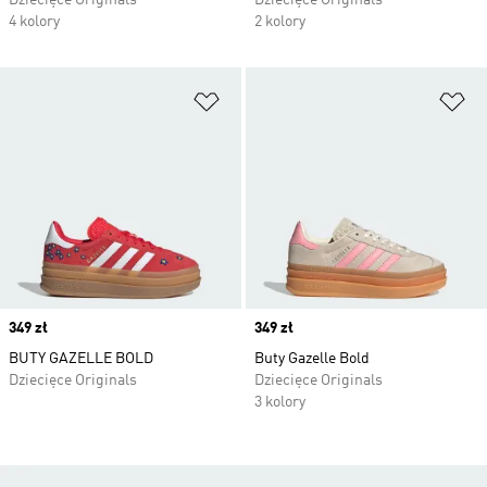
Dziecięce Originals
Dziecięce Originals
4 kolory
2 kolory
Dodaj do listy życzeń
Do
Price
349 zł
Price
349 zł
BUTY GAZELLE BOLD
Buty Gazelle Bold
Dziecięce Originals
Dziecięce Originals
3 kolory