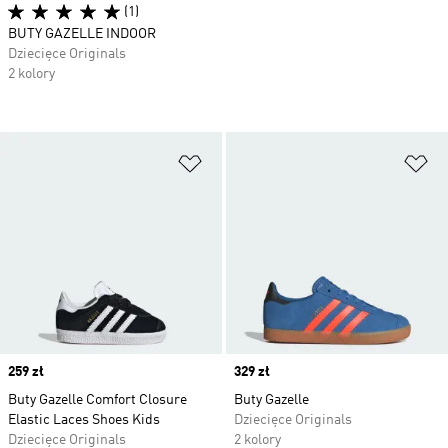
(1)
BUTY GAZELLE INDOOR
Dziecięce Originals
2 kolory
Dodaj do listy życzeń
Do
Price
259 zł
Price
329 zł
Buty Gazelle Comfort Closure
Buty Gazelle
Elastic Laces Shoes Kids
Dziecięce Originals
Dziecięce Originals
2 kolory