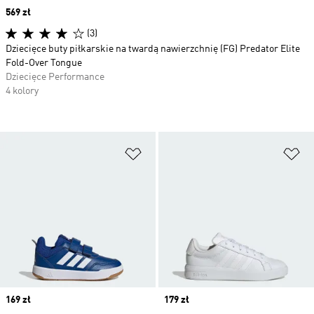
Price
569 zł
(3)
Dziecięce buty piłkarskie na twardą nawierzchnię (FG) Predator Elite
Fold-Over Tongue
Dziecięce Performance
4 kolory
Dodaj do listy życzeń
Do
Price
169 zł
Price
179 zł