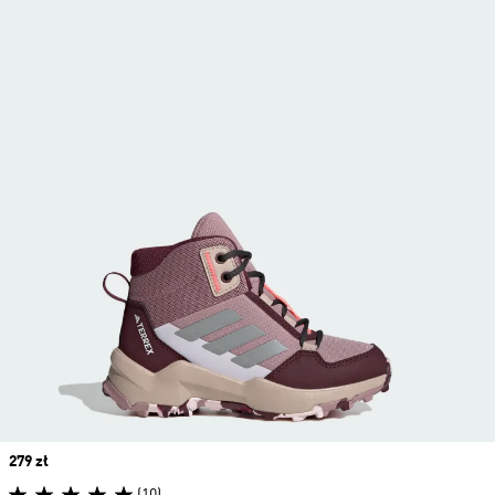
Price
279 zł