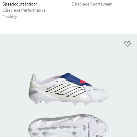
Speedcourt Indoor
Dziecięce Sportswear
Dziecięce Performance
4 kolory
Do