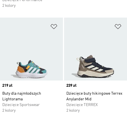
Dziecięce Performance
2 kolory
Dodaj do listy życzeń
Do
Price
219 zł
Price
239 zł
Buty dla najmłodszych
Dziecięce buty hikingowe Terrex
Lightorama
Anylander Mid
Dziecięce Sportswear
Dziecięce TERREX
2 kolory
2 kolory