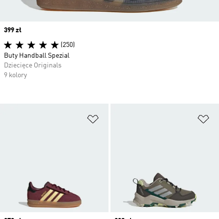
Price
399 zł
(250)
Buty Handball Spezial
Dziecięce Originals
9 kolory
Dodaj do listy życzeń
Do