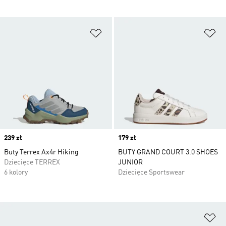
Dodaj do listy życzeń
Do
Price
239 zł
Price
179 zł
Buty Terrex Ax4r Hiking
BUTY GRAND COURT 3.0 SHOES
Dziecięce TERREX
JUNIOR
6 kolory
Dziecięce Sportswear
Do