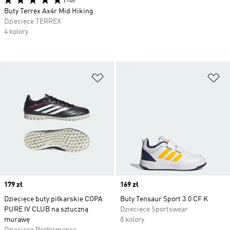
(10)
Buty Terrex Ax4r Mid Hiking
Dziecięce TERREX
4 kolory
Dodaj do listy życzeń
Do
Price
179 zł
Price
169 zł
Dziecięce buty piłkarskie COPA
Buty Tensaur Sport 3.0 CF K
PURE IV CLUB na sztuczną
Dziecięce Sportswear
murawę
8 kolory