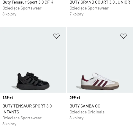
Buty Tensaur Sport 3.0 CF K
BUTY GRAND COURT 3.0 JUNIOR
Dziecięce Sportswear
Dziecięce Sportswear
8 kolory
7 kolory
Dodaj do listy życzeń
Do
Price
139 zł
Price
299 zł
BUTY TENSAUR SPORT 3.0
BUTY SAMBA OG
INFANTS
Dziecięce Originals
Dziecięce Sportswear
3 kolory
8 kolory