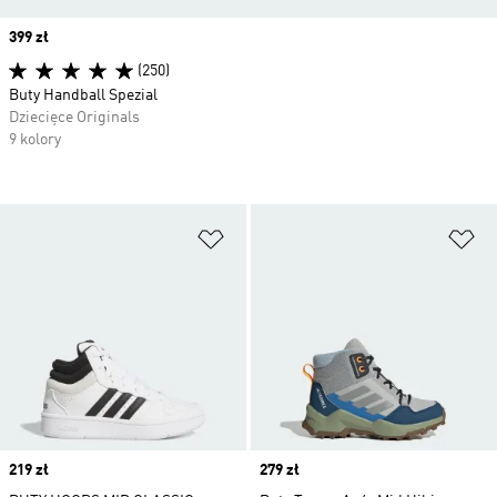
Price
399 zł
(250)
Buty Handball Spezial
Dziecięce Originals
9 kolory
Dodaj do listy życzeń
Do
Price
219 zł
Price
279 zł