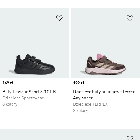
Dodaj do listy życzeń
Do
Price
169 zł
Price
199 zł
Buty Tensaur Sport 3.0 CF K
Dziecięce buty hikingowe Terrex
Dziecięce Sportswear
Anylander
8 kolory
Dziecięce TERREX
2 kolory
Do