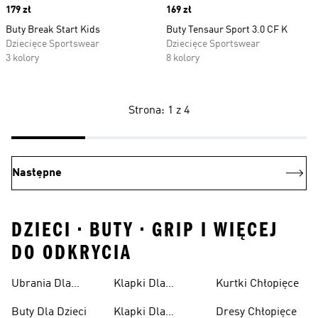
Price
179 zł
Price
169 zł
Buty Break Start Kids
Buty Tensaur Sport 3.0 CF K
Dziecięce Sportswear
Dziecięce Sportswear
3 kolory
8 kolory
Strona: 1 z 4
Następne
DZIECI • BUTY • GRIP I WIĘCEJ
DO ODKRYCIA
Ubrania Dla
Klapki Dla
Kurtki Chłopięce
Niemowląt
Dziewcząt
Buty Dla Dzieci
Klapki Dla
Dresy Chłopięce