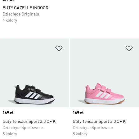
BUTY GAZELLE INDOOR
Dziecięce Originals
4 kolory
Dodaj do listy życzeń
Do
Price
169 zł
Price
169 zł
Buty Tensaur Sport 3.0 CF K
Buty Tensaur Sport 3.0 CF K
Dziecięce Sportswear
Dziecięce Sportswear
8 kolory
8 kolory