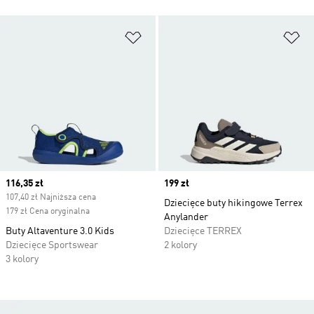
Dodaj do listy życzeń
Do
Current price
116,35 zł
Price
199 zł
107,40 zł Najniższa cena
Dziecięce buty hikingowe Terrex
179 zł Cena oryginalna
Anylander
Buty Altaventure 3.0 Kids
Dziecięce TERREX
Dziecięce Sportswear
2 kolory
3 kolory