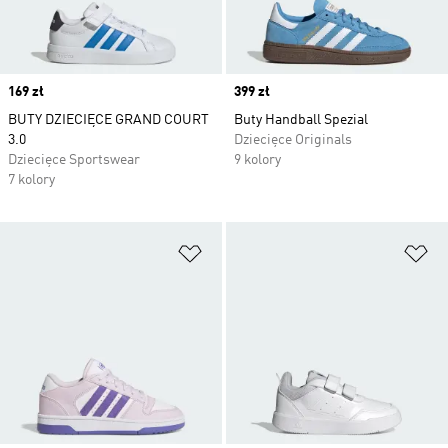
Price
169 zł
Price
399 zł
BUTY DZIECIĘCE GRAND COURT
Buty Handball Spezial
3.0
Dziecięce Originals
Dziecięce Sportswear
9 kolory
7 kolory
Dodaj do listy życzeń
Do