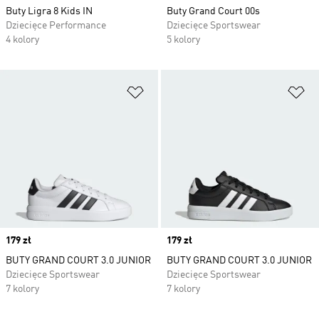
Buty Ligra 8 Kids IN
Buty Grand Court 00s
Dziecięce Performance
Dziecięce Sportswear
4 kolory
5 kolory
Dodaj do listy życzeń
Do
Price
179 zł
Price
179 zł
BUTY GRAND COURT 3.0 JUNIOR
BUTY GRAND COURT 3.0 JUNIOR
Dziecięce Sportswear
Dziecięce Sportswear
7 kolory
7 kolory