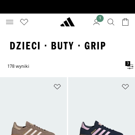
1
DZIECI · BUTY · GRIP
3
178 wyniki
Dodaj do listy życzeń
Do