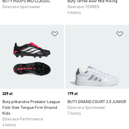
BUTY HOOPS MID CLASSIC
Buty Terrex Ax4r Mid Hiking
Dziecięce Sportswear
Dziecięce TERREX
4 kolory
Dodaj do listy życzeń
Do
Price
329 zł
Price
179 zł
Buty piłkarskie Predator League
BUTY GRAND COURT 3.0 JUNIOR
Fold-Over Tongue Firm Ground
Dziecięce Sportswear
Kids
7 kolory
Dziecięce Performance
4 kolory