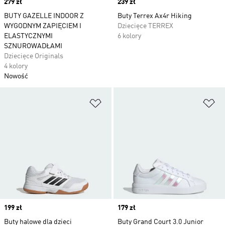
Price
279 zł
Price
239 zł
BUTY GAZELLE INDOOR Z
Buty Terrex Ax4r Hiking
WYGODNYM ZAPIĘCIEM I
Dziecięce TERREX
ELASTYCZNYMI
6 kolory
SZNUROWADŁAMI
Dziecięce Originals
4 kolory
Nowość
Dodaj do listy życzeń
Do
Price
199 zł
Price
179 zł
Buty halowe dla dzieci
Buty Grand Court 3.0 Junior