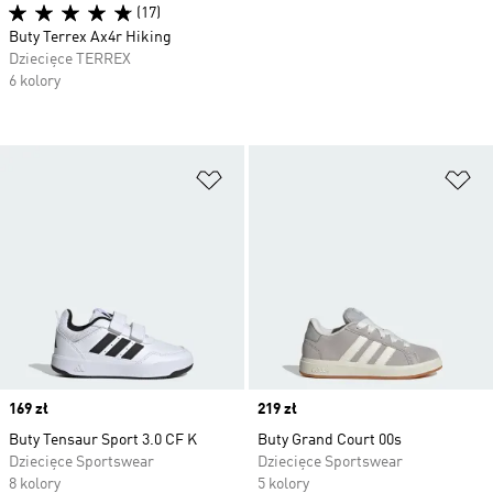
(17)
Buty Terrex Ax4r Hiking
Dziecięce TERREX
6 kolory
Dodaj do listy życzeń
Do
Price
169 zł
Price
219 zł
Buty Tensaur Sport 3.0 CF K
Buty Grand Court 00s
Dziecięce Sportswear
Dziecięce Sportswear
8 kolory
5 kolory