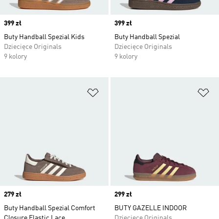
Price
399 zł
Price
399 zł
Buty Handball Spezial Kids
Buty Handball Spezial
Dziecięce Originals
Dziecięce Originals
9 kolory
9 kolory
Dodaj do listy życzeń
Do
Price
279 zł
Price
299 zł
Buty Handball Spezial Comfort
BUTY GAZELLE INDOOR
Closure Elastic Lace
Dziecięce Originals