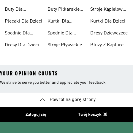
Chłopców
Buty Dla
Buty Piłkarskie
Stroje Kąpielowe
Niemowląt
Dla Dzieci
Dla Dziewcząt
Plecaki Dla Dzieci
Kurtki Dla
Kurtki Dla Dzieci
Dziewcząt
Spodnie Dla
Spodnie Dla
Dresy Dziewczęce
Chłopców
Dziewcząt
Dresy Dla Dzieci
Stroje Pływackie
Bluzy Z Kapturem
Dla Dzieci
Dla Dziewcząt
YOUR OPINION COUNTS
We strive to serve you better and appreciate your feedback
Powrót na górę strony
Zaloguj się
Twój koszyk (0)