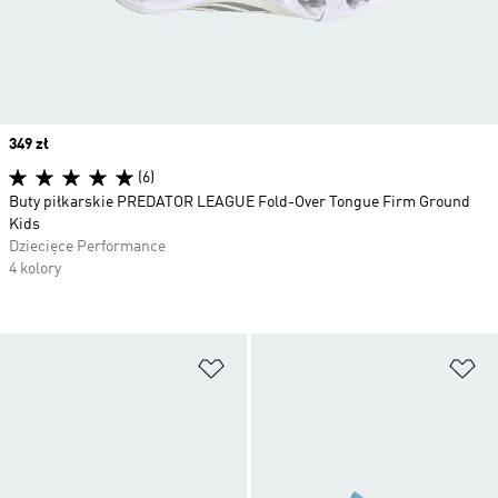
Price
349 zł
(6)
Buty piłkarskie PREDATOR LEAGUE Fold-Over Tongue Firm Ground
Kids
Dziecięce Performance
4 kolory
Dodaj do listy życzeń
Do