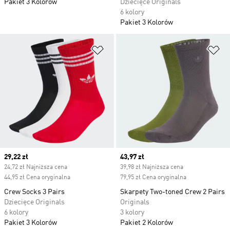
Pakiet 3 Kolorów
Dziecięce Originals
6 kolory
Pakiet 3 Kolorów
Dodaj do listy życzeń
Do
Current price
29,22 zł
Current price
43,97 zł
24,72 zł Najniższa cena
39,98 zł Najniższa cena
44,95 zł Cena oryginalna
79,95 zł Cena oryginalna
Crew Socks 3 Pairs
Skarpety Two-toned Crew 2 Pairs
Dziecięce Originals
Originals
6 kolory
3 kolory
Pakiet 3 Kolorów
Pakiet 2 Kolorów