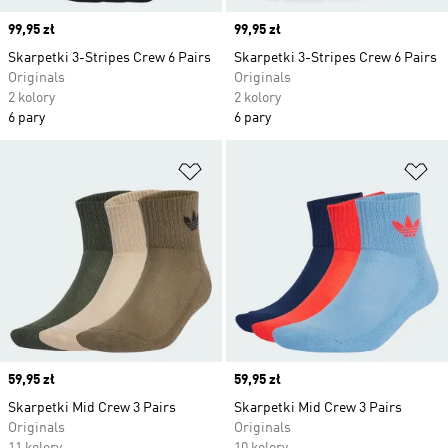
Price
99,95 zł
Price
99,95 zł
Skarpetki 3-Stripes Crew 6 Pairs
Skarpetki 3-Stripes Crew 6 Pairs
Originals
Originals
2 kolory
2 kolory
6 pary
6 pary
Dodaj do listy życzeń
Do
Price
59,95 zł
Price
59,95 zł
Skarpetki Mid Crew 3 Pairs
Skarpetki Mid Crew 3 Pairs
Originals
Originals