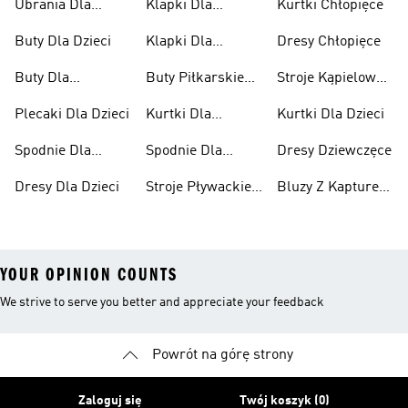
Ubrania Dla
Klapki Dla
Kurtki Chłopięce
Niemowląt
Dziewcząt
Buty Dla Dzieci
Klapki Dla
Dresy Chłopięce
Chłopców
Buty Dla
Buty Piłkarskie
Stroje Kąpielowe
Niemowląt
Dla Dzieci
Dla Dziewcząt
Plecaki Dla Dzieci
Kurtki Dla
Kurtki Dla Dzieci
Dziewcząt
Spodnie Dla
Spodnie Dla
Dresy Dziewczęce
Chłopców
Dziewcząt
Dresy Dla Dzieci
Stroje Pływackie
Bluzy Z Kapturem
Dla Dzieci
Dla Dziewcząt
YOUR OPINION COUNTS
We strive to serve you better and appreciate your feedback
Powrót na górę strony
Zaloguj się
Twój koszyk (0)