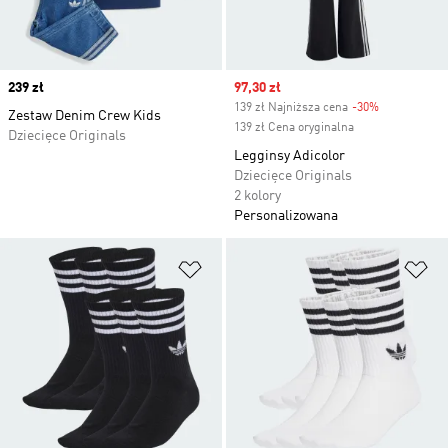
Price
239 zł
Sale price
97,30 zł
139 zł Najniższa cena
-30%
Discount
Zestaw Denim Crew Kids
139 zł Cena oryginalna
Dziecięce Originals
Legginsy Adicolor
Dziecięce Originals
2 kolory
Personalizowana
Dodaj do listy życzeń
Do