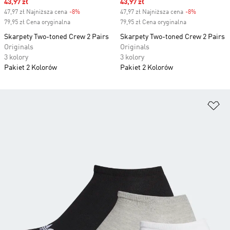
Sale price
43,97 zł
Sale price
43,97 zł
47,97 zł Najniższa cena
-8%
Discount
47,97 zł Najniższa cena
-8%
Discount
79,95 zł Cena oryginalna
79,95 zł Cena oryginalna
Skarpety Two-toned Crew 2 Pairs
Skarpety Two-toned Crew 2 Pairs
Originals
Originals
3 kolory
3 kolory
Pakiet 2 Kolorów
Pakiet 2 Kolorów
Do