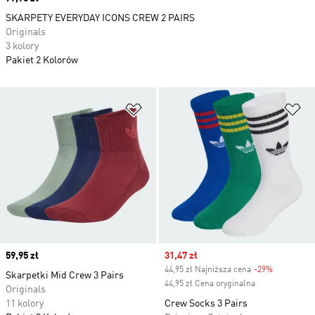
SKARPETY EVERYDAY ICONS CREW 2 PAIRS
Originals
3 kolory
Pakiet 2 Kolorów
Dodaj do listy życzeń
Do
Price
59,95 zł
Sale price
31,47 zł
44,95 zł Najniższa cena
-29%
Discount
Skarpetki Mid Crew 3 Pairs
44,95 zł Cena oryginalna
Originals
11 kolory
Crew Socks 3 Pairs