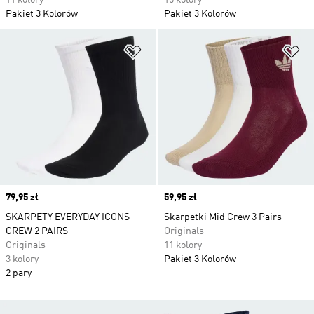
11 kolory
10 kolory
Pakiet 3 Kolorów
Pakiet 3 Kolorów
Dodaj do listy życzeń
Do
Price
79,95 zł
Price
59,95 zł
SKARPETY EVERYDAY ICONS
Skarpetki Mid Crew 3 Pairs
CREW 2 PAIRS
Originals
Originals
11 kolory
3 kolory
Pakiet 3 Kolorów
2 pary