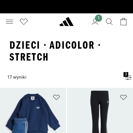
1
DZIECI · ADICOLOR ·
STRETCH
3
17 wyniki
Dodaj do listy życzeń
Do