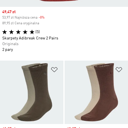
Sale price
49,47 zł
53,97 zł Najniższa cena
-8%
Discount
89,95 zł Cena oryginalna
(5)
Skarpety Adibreak Crew 2 Pairs
Originals
2 pary
Dodaj do listy życzeń
Do