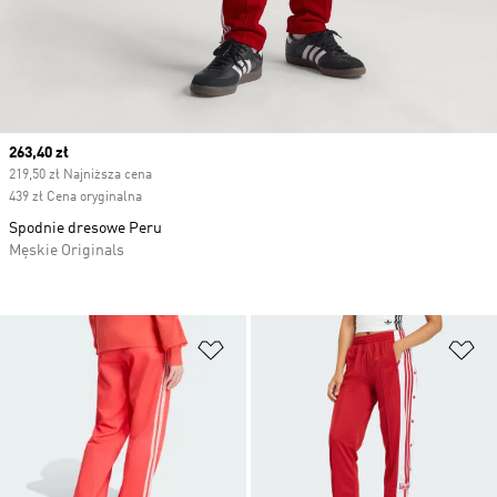
Current price
263,40 zł
219,50 zł Najniższa cena
439 zł Cena oryginalna
Spodnie dresowe Peru
Męskie Originals
Dodaj do listy życzeń
Do