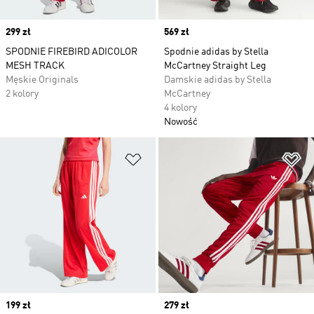
Price
299 zł
Price
569 zł
SPODNIE FIREBIRD ADICOLOR
Spodnie adidas by Stella
MESH TRACK
McCartney Straight Leg
Męskie Originals
Damskie adidas by Stella
2 kolory
McCartney
4 kolory
Nowość
Dodaj do listy życzeń
Do
Price
199 zł
Price
279 zł