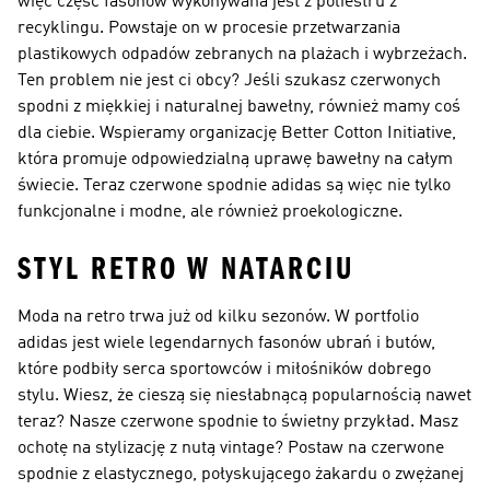
więc część fasonów wykonywana jest z poliestru z
recyklingu. Powstaje on w procesie przetwarzania
plastikowych odpadów zebranych na plażach i wybrzeżach.
Ten problem nie jest ci obcy? Jeśli szukasz czerwonych
spodni z miękkiej i naturalnej bawełny, również mamy coś
dla ciebie. Wspieramy organizację Better Cotton Initiative,
która promuje odpowiedzialną uprawę bawełny na całym
świecie. Teraz czerwone spodnie adidas są więc nie tylko
funkcjonalne i modne, ale również proekologiczne.
STYL RETRO W NATARCIU
Moda na retro trwa już od kilku sezonów. W portfolio
adidas jest wiele legendarnych fasonów ubrań i butów,
które podbiły serca sportowców i miłośników dobrego
stylu. Wiesz, że cieszą się niesłabnącą popularnością nawet
teraz? Nasze czerwone spodnie to świetny przykład. Masz
ochotę na stylizację z nutą vintage? Postaw na czerwone
spodnie z elastycznego, połyskującego żakardu o zwężanej