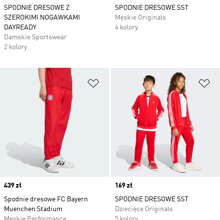
SPODNIE DRESOWE Z
SPODNIE DRESOWE SST
SZEROKIMI NOGAWKAMI
Męskie Originals
DAYREADY
4 kolory
Damskie Sportswear
2 kolory
Dodaj do listy życzeń
Do
Price
439 zł
Price
169 zł
Spodnie dresowe FC Bayern
SPODNIE DRESOWE SST
Muenchen Stadium
Dziecięce Originals
Męskie Performance
5 kolory