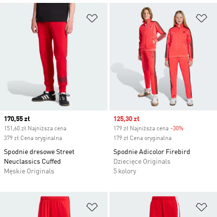
Dodaj do listy życzeń
Do
Current price
170,55 zł
Sale price
125,30 zł
151,60 zł Najniższa cena
179 zł Najniższa cena
-30%
Discount
379 zł Cena oryginalna
179 zł Cena oryginalna
Spodnie dresowe Street
Spodnie Adicolor Firebird
Neuclassics Cuffed
Dziecięce Originals
Męskie Originals
5 kolory
Dodaj do listy życzeń
Do