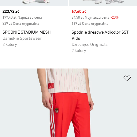
Current price
223,72 zł
Sale price
67,60 zł
197,40 zł Najniższa cena
84,50 zł Najniższa cena
-20%
Discount
329 zł Cena oryginalna
169 zł Cena oryginalna
SPODNIE STADIUM MESH
Spodnie dresowe Adicolor SST
Damskie Sportswear
Kids
2 kolory
Dziecięce Originals
2 kolory
Do