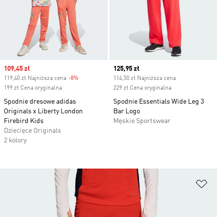
Sale price
109,45 zł
Current price
125,95 zł
119,40 zł Najniższa cena
-8%
Discount
114,50 zł Najniższa cena
199 zł Cena oryginalna
229 zł Cena oryginalna
Spodnie dresowe adidas
Spodnie Essentials Wide Leg 3
Originals x Liberty London
Bar Logo
Firebird Kids
Męskie Sportswear
Dziecięce Originals
2 kolory
Do