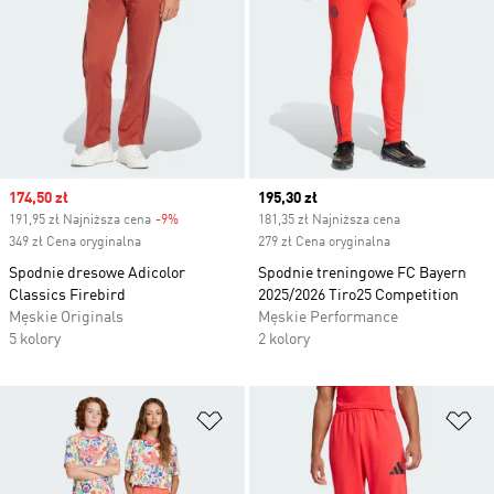
Sale price
174,50 zł
Current price
195,30 zł
191,95 zł Najniższa cena
-9%
Discount
181,35 zł Najniższa cena
349 zł Cena oryginalna
279 zł Cena oryginalna
Spodnie dresowe Adicolor
Spodnie treningowe FC Bayern
Classics Firebird
2025/2026 Tiro25 Competition
Męskie Originals
Męskie Performance
5 kolory
2 kolory
Dodaj do listy życzeń
Do