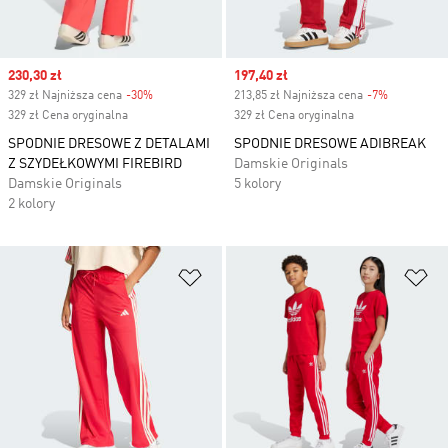
Sale price
230,30 zł
Sale price
197,40 zł
329 zł Najniższa cena
-30%
Discount
213,85 zł Najniższa cena
-7%
Discount
329 zł Cena oryginalna
329 zł Cena oryginalna
SPODNIE DRESOWE Z DETALAMI
SPODNIE DRESOWE ADIBREAK
Z SZYDEŁKOWYMI FIREBIRD
Damskie Originals
Damskie Originals
5 kolory
2 kolory
Dodaj do listy życzeń
Do