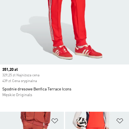
Current price
351,20 zł
329,25 zł Najniższa cena
439 zł Cena oryginalna
Spodnie dresowe Benfica Terrace Icons
Męskie Originals
Dodaj do listy życzeń
Do