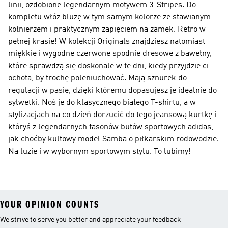
linii, ozdobione legendarnym motywem 3-Stripes. Do
kompletu włóż bluzę w tym samym kolorze ze stawianym
kołnierzem i praktycznym zapięciem na zamek. Retro w
pełnej krasie! W kolekcji Originals znajdziesz natomiast
miękkie i wygodne czerwone spodnie dresowe z bawełny,
które sprawdzą się doskonale w te dni, kiedy przyjdzie ci
ochota, by trochę poleniuchować. Mają sznurek do
regulacji w pasie, dzięki któremu dopasujesz je idealnie do
sylwetki. Noś je do klasycznego białego T-shirtu, a w
stylizacjach na co dzień dorzucić do tego jeansową kurtkę i
któryś z legendarnych fasonów butów sportowych adidas,
jak choćby kultowy model Samba o piłkarskim rodowodzie.
Na luzie i w wybornym sportowym stylu. To lubimy!
YOUR OPINION COUNTS
We strive to serve you better and appreciate your feedback