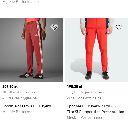
Męskie Performance
Dodaj do listy życzeń
Do
Current price
209,50 zł
Current price
195,30 zł
209,50 zł Najniższa cena
181,35 zł Najniższa cena
419 zł Cena oryginalna
279 zł Cena oryginalna
Spodnie dresowe FC Bayern
Spodnie FC Bayern 2025/2026
Męskie Performance
Tiro25 Competition Presentation
Męskie Performance