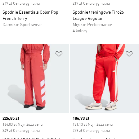
249 zł Cena oryginalna
219 zł Cena oryginalna
Spodnie Essentials Color Pop
Spodnie treningowe Tiro26
French Terry
League Regular
Damskie Sportswear
Męskie Performance
4 kolory
Dodaj do listy życzeń
Do
Current price
226,85 zł
Current price
186,93 zł
164,03 zł Najniższa cena
131,13 zł Najniższa cena
349 zł Cena oryginalna
279 zł Cena oryginalna