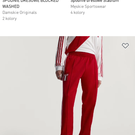
SPODNIE DRESOWE BLOCKED
Spodnie dresowe Stadium
WASHED
Męskie Sportswear
Damskie Originals
4 kolory
2 kolory
Do