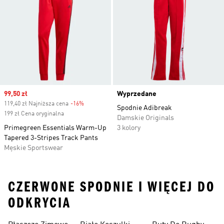
Sale price
99,50 zł
Wyprzedane
119,40 zł Najniższa cena
-16%
Discount
Spodnie Adibreak
199 zł Cena oryginalna
Damskie Originals
Primegreen Essentials Warm-Up
3 kolory
Tapered 3-Stripes Track Pants
Męskie Sportswear
CZERWONE SPODNIE I WIĘCEJ DO
ODKRYCIA