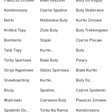
Płaszcze Zimowe
Białe Koszulki
Buty Do Rugby
Kombinezony
Czarne Spodnie
Buty Skaterskie
Nerki
Niebieskie Buty
Kurtki Zimowe
Krótkie Topy
Złote Buty
Buty Trekkingowe
Bomberki
Stopki
Czarne Plecaki
Tank Topy
Kurtki
Buty
Przeciwdeszczowe
Wspinaczkowe
Torby Sportowe
Białe Buty
Polary
Stroje Kąpielowe
Odzież Sportowa
Białe Kurtki
Snowboarding
Kurtki
Buty Do
Narciarskie
Koszykówki
Bluzy
Spodnie
Czarne Spodenki
Narciarskie
Wiatrówki
Czerwone Buty
Płaszcze Zimowe
Spodenki Do
Torby Na Ramię
Kombinezony