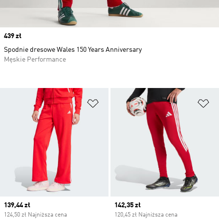
Price
439 zł
Spodnie dresowe Wales 150 Years Anniversary
Męskie Performance
Dodaj do listy życzeń
Do
Current price
139,44 zł
Current price
142,35 zł
124,50 zł Najniższa cena
120,45 zł Najniższa cena