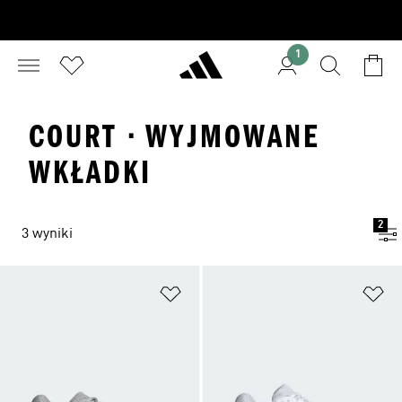
1
COURT · WYJMOWANE
WKŁADKI
2
3 wyniki
Dodaj do listy życzeń
Do