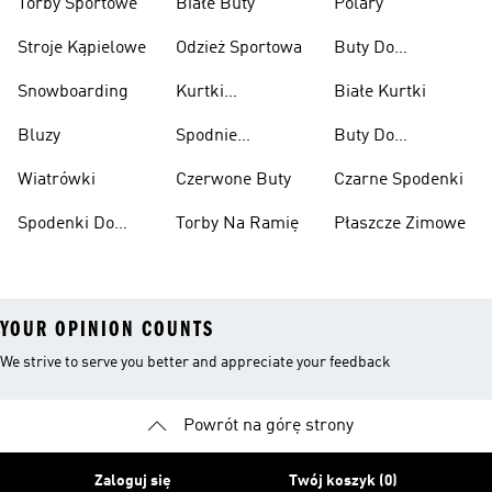
Torby Sportowe
Białe Buty
Polary
Stroje Kąpielowe
Odzież Sportowa
Buty Do
Podnoszenia
Snowboarding
Kurtki
Białe Kurtki
Ciężarów
Narciarskie
Bluzy
Spodnie
Buty Do
Narciarskie
Koszykówki
Wiatrówki
Czerwone Buty
Czarne Spodenki
Spodenki Do
Torby Na Ramię
Płaszcze Zimowe
Kolan
YOUR OPINION COUNTS
We strive to serve you better and appreciate your feedback
Powrót na górę strony
Zaloguj się
Twój koszyk (0)