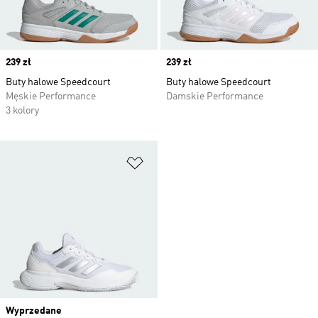
Price
239 zł
Price
239 zł
Buty halowe Speedcourt
Buty halowe Speedcourt
Męskie Performance
Damskie Performance
3 kolory
Dodaj do listy życzeń
Wyprzedane