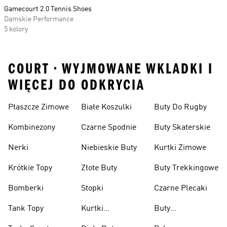
Gamecourt 2.0 Tennis Shoes
Damskie Performance
5 kolory
COURT • WYJMOWANE WKLADKI I
WIĘCEJ DO ODKRYCIA
Płaszcze Zimowe
Białe Koszulki
Buty Do Rugby
Kombinezony
Czarne Spodnie
Buty Skaterskie
Nerki
Niebieskie Buty
Kurtki Zimowe
Krótkie Topy
Złote Buty
Buty Trekkingowe
Bomberki
Stopki
Czarne Plecaki
Tank Topy
Kurtki
Buty
Przeciwdeszczowe
Wspinaczkowe