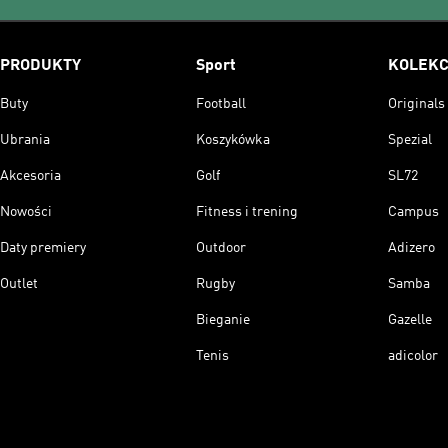
PRODUKTY
Sport
KOLEKC
Buty
Football
Originals
Ubrania
Koszykówka
Spezial
Akcesoria
Golf
SL72
Nowości
Fitness i trening
Campus
Daty premiery
Outdoor
Adizero
Outlet
Rugby
Samba
Bieganie
Gazelle
Tenis
adicolor