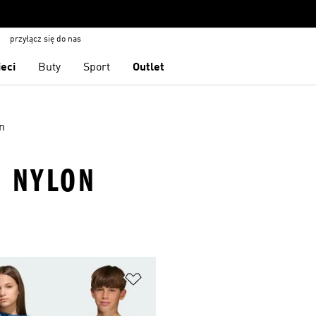
przyłącz się do nas
ieci
Buty
Sport
Outlet
n
· NYLON
 życzeń
Dodaj do listy życzeń