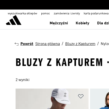
wyszukiwarka sklepów
pomoc
zamówienia i zwroty
karta podarunkowa
Mężczyźni
Kobiety
Dla dz
Powrót
Strona główna
Bluzy z Kapturem
Nylo
BLUZY Z KAPTUREM 
2 wyniki
Dodaj do listy