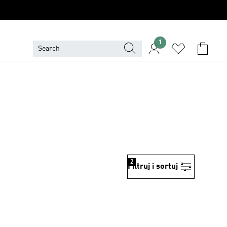
1
2
Filtruj i sortuj