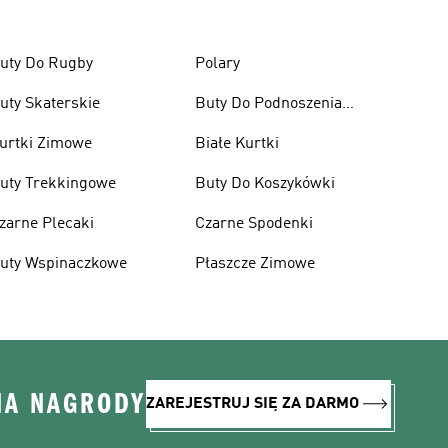
uty Do Rugby
Polary
uty Skaterskie
Buty Do Podnoszenia
Ciężarów
urtki Zimowe
Białe Kurtki
uty Trekkingowe
Buty Do Koszykówki
zarne Plecaki
Czarne Spodenki
uty Wspinaczkowe
Płaszcze Zimowe
NA NAGRODY
ZAREJESTRUJ SIĘ ZA DARMO