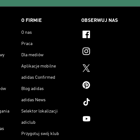
O FIRMIE
OBSERWUJ NAS
O nas
Praca
owy
Dla mediów
Aplikacje mobilne
adidas Confirmed
pów
Blog adidas
adidas News
gania
Selektor lokalizacji
adiclub
as
Przygotuj swój klub