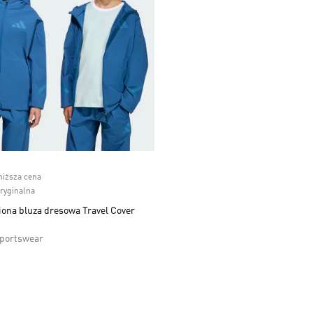
ice
niższa cena
oryginalna
iona bluza dresowa Travel Cover
Sportswear