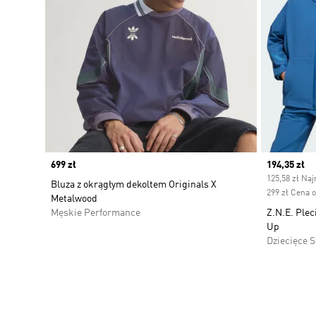
Price
699 zł
Current pr
194,35 zł
125,58 zł Naj
Bluza z okrągłym dekoltem Originals X
299 zł Cena 
Metalwood
Męskie Performance
Z.N.E. Plec
Up
Dziecięce 