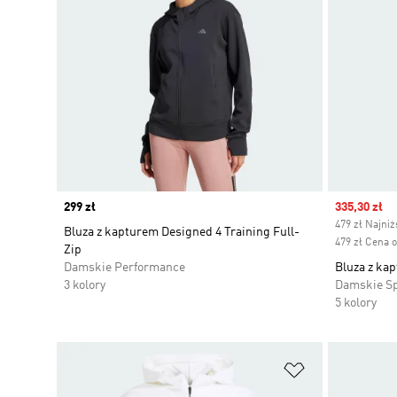
Price
299 zł
Sale price
335,30 zł
479 zł Najni
Bluza z kapturem Designed 4 Training Full-
479 zł Cena 
Zip
Damskie Performance
Bluza z kap
3 kolory
Damskie S
5 kolory
Dodaj do listy