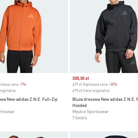
Sale price
335,30 zł
niższa cena
-7%
Discount
479 zł Najniższa cena
-30%
Discount
oryginalna
479 zł Cena oryginalna
owa New adidas Z.N.E. Full-Zip
Bluza dresowa New adidas Z.N.E. F
Hooded
rtswear
Męskie Sportswear
7 kolory