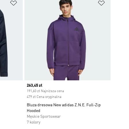
Dodaj do listy życzeń
Dodaj do li
Current price
263,45 zł
191,60 zł Najniższa cena
479 zł Cena oryginalna
Bluza dresowa New adidas Z.N.E. Full-Zip
Hooded
Męskie Sportswear
7 kolory