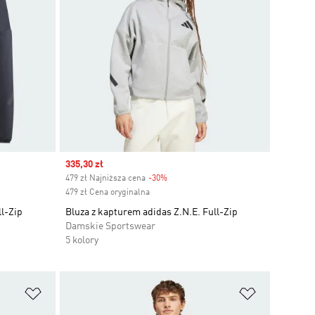
Sale price
335,30 zł
479 zł Najniższa cena
-30%
Discount
479 zł Cena oryginalna
ll-Zip
Bluza z kapturem adidas Z.N.E. Full-Zip
Damskie Sportswear
5 kolory
Dodaj do listy życzeń
Dodaj do li