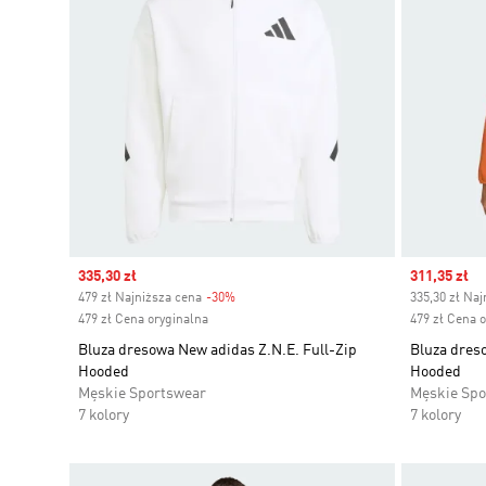
Sale price
335,30 zł
Sale price
311,35 zł
479 zł Najniższa cena
-30%
Discount
335,30 zł Naj
479 zł Cena oryginalna
479 zł Cena 
Bluza dresowa New adidas Z.N.E. Full-Zip
Bluza dres
Hooded
Hooded
Męskie Sportswear
Męskie Spo
7 kolory
7 kolory