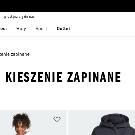
przyłącz się do nas
ieci
Buty
Sport
Outlet
zenie zapinane
 KIESZENIE ZAPINANE
 życzeń
Dodaj do listy życzeń