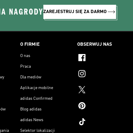
NA NAGRODY
ZAREJESTRUJ SIĘ ZA DARMO
O FIRMIE
OBSERWUJ NAS
O nas
Praca
owy
Dla mediów
Aplikacje mobilne
adidas Confirmed
pów
Blog adidas
adidas News
gania
Selektor lokalizacji