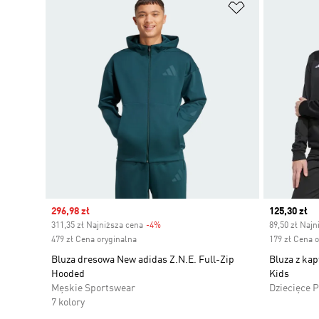
Dodaj do listy
Sale price
296,98 zł
Current pr
125,30 zł
311,35 zł Najniższa cena
-4%
Discount
89,50 zł Najn
479 zł Cena oryginalna
179 zł Cena 
Bluza dresowa New adidas Z.N.E. Full-Zip
Bluza z kap
Hooded
Kids
Męskie Sportswear
Dziecięce 
7 kolory