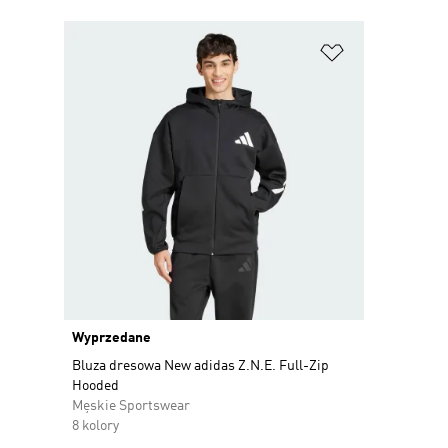
Dodaj do listy
Wyprzedane
Bluza dresowa New adidas Z.N.E. Full-Zip
Hooded
Męskie Sportswear
8 kolory