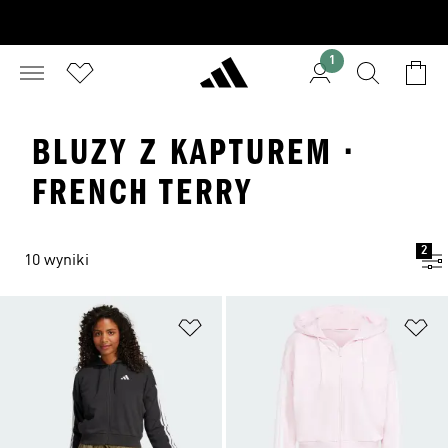
1
BLUZY Z KAPTUREM ·
FRENCH TERRY
2
10 wyniki
Dodaj do listy życzeń
Do