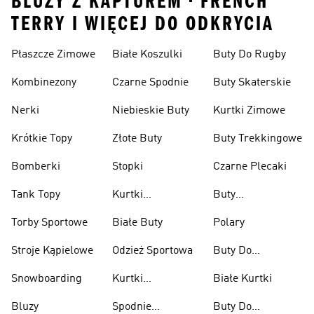
BLUZY Z KAPTUREM • FRENCH
TERRY I WIĘCEJ DO ODKRYCIA
Płaszcze Zimowe
Białe Koszulki
Buty Do Rugby
Kombinezony
Czarne Spodnie
Buty Skaterskie
Nerki
Niebieskie Buty
Kurtki Zimowe
Krótkie Topy
Złote Buty
Buty Trekkingowe
Bomberki
Stopki
Czarne Plecaki
Tank Topy
Kurtki
Buty
Przeciwdeszczowe
Wspinaczkowe
Torby Sportowe
Białe Buty
Polary
Stroje Kąpielowe
Odzież Sportowa
Buty Do
Podnoszenia
Snowboarding
Kurtki
Białe Kurtki
Ciężarów
Narciarskie
Bluzy
Spodnie
Buty Do