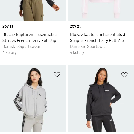
Price
259 zł
Price
259 zł
Bluza z kapturem Essentials 3-
Bluza z kapturem Essentials 3-
Stripes French Terry Full-Zip
Stripes French Terry Full-Zip
Damskie Sportswear
Damskie Sportswear
4 kolory
4 kolory
Dodaj do listy życzeń
Do