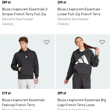
Price
259 zł
Price
239 zł
Bluza z kapturem Essentials 3-
Bluza z kapturem Essentials
Stripes French Terry Full-Zip
Linear Full-Zip French Terry
Damskie Sportswear
Damskie Sportswear
4 kolory
2 kolory
Dodaj do listy życzeń
Do
Price
219 zł
Price
259 zł
Bluza z kapturem Essentials
Bluza z kapturem Essentials Big
Feelcozy French Terry
Logo French Terry Loose