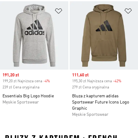
Dodaj do listy życzeń
Do
Sale price
191,20 zł
Sale price
111,60 zł
199,20 zł Najniższa cena
-4%
Discount
195,30 zł Najniższa cena
-42%
Discount
239 zł Cena oryginalna
279 zł Cena oryginalna
Essentials Big Logo Hoodie
Bluza z kapturem adidas
Męskie Sportswear
Sportswear Future Icons Logo
Graphic
Męskie Sportswear