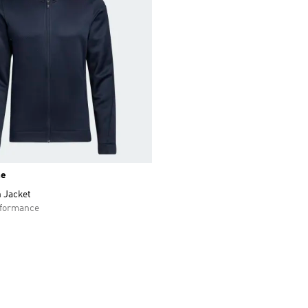
ne
 Jacket
rformance