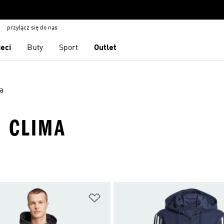
przyłącz się do nas
ieci
Buty
Sport
Outlet
a
· CLIMA
 życzeń
Dodaj do listy życzeń