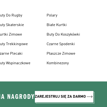
uty Do Rugby
Polary
uty Skaterskie
Białe Kurtki
urtki Zimowe
Buty Do Koszykówki
uty Trekkingowe
Czarne Spodenki
zarne Plecaki
Płaszcze Zimowe
uty Wspinaczkowe
Kombinezony
NA NAGRODY
ZAREJESTRUJ SIĘ ZA DARMO