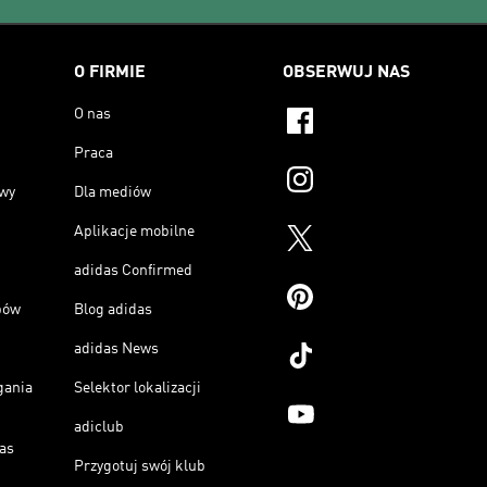
O FIRMIE
OBSERWUJ NAS
O nas
Praca
owy
Dla mediów
Aplikacje mobilne
adidas Confirmed
pów
Blog adidas
adidas News
gania
Selektor lokalizacji
adiclub
as
Przygotuj swój klub