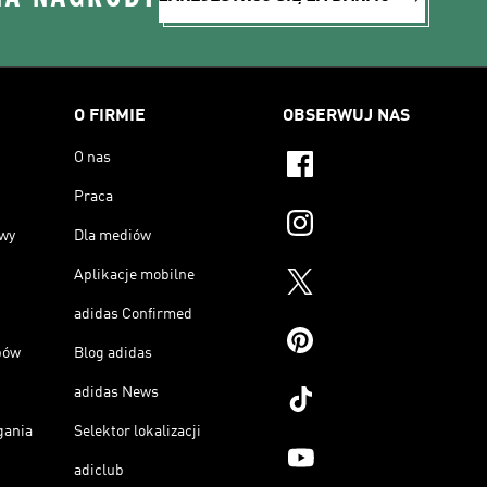
O FIRMIE
OBSERWUJ NAS
O nas
Praca
owy
Dla mediów
Aplikacje mobilne
adidas Confirmed
pów
Blog adidas
adidas News
gania
Selektor lokalizacji
adiclub