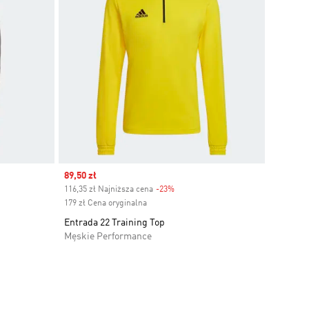
Sale price
89,50 zł
116,35 zł Najniższa cena
-23%
Discount
179 zł Cena oryginalna
Entrada 22 Training Top
Męskie Performance