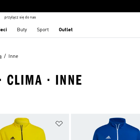
przyłącz się do nas
ieci
Buty
Sport
Outlet
a
Inne
 CLIMA · INNE
 życzeń
Dodaj do listy życzeń