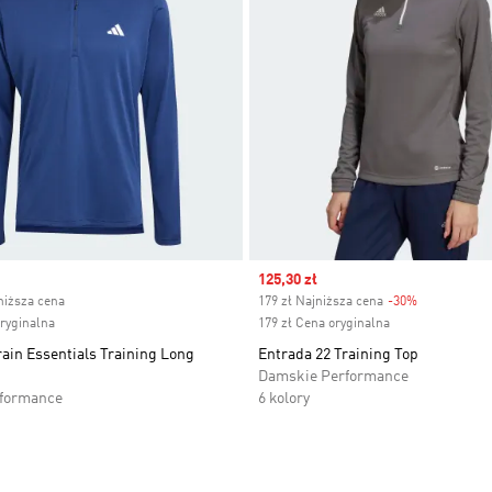
ice
Sale price
125,30 zł
niższa cena
179 zł Najniższa cena
-30%
Discount
oryginalna
179 zł Cena oryginalna
ain Essentials Training Long
Entrada 22 Training Top
Damskie Performance
rformance
6 kolory