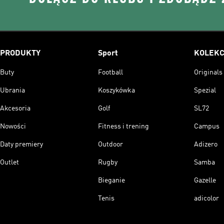
PRODUKTY
Sport
KOLEKC
Buty
Football
Originals
Ubrania
Koszykówka
Spezial
Akcesoria
Golf
SL72
Nowości
Fitness i trening
Campus
Daty premiery
Outdoor
Adizero
Outlet
Rugby
Samba
Bieganie
Gazelle
Tenis
adicolor