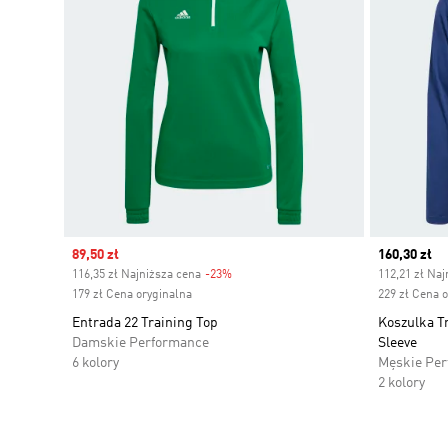
Sale price
89,50 zł
Current pr
160,30 zł
116,35 zł Najniższa cena
-23%
Discount
112,21 zł Naj
179 zł Cena oryginalna
229 zł Cena 
Entrada 22 Training Top
Koszulka Tr
Damskie Performance
Sleeve
6 kolory
Męskie Pe
2 kolory