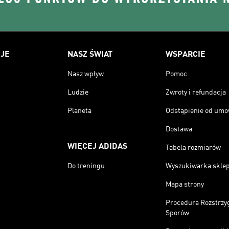
JE
NASZ ŚWIAT
WSPARCIE
Nasz wpływ
Pomoc
Ludzie
Zwroty i refundacja
Planeta
Odstąpienie od um
Dostawa
WIĘCEJ ADIDAS
Tabela rozmiarów
Do treningu
Wyszukiwarka skle
Mapa strony
Procedura Rozstrzy
Sporów