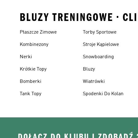
BLUZY TRENINGOWE • CLI
Płaszcze Zimowe
Torby Sportowe
Kombinezony
Stroje Kąpielowe
Nerki
Snowboarding
Krótkie Topy
Bluzy
Bomberki
Wiatrówki
Tank Topy
Spodenki Do Kolan
DOŁĄCZ DO KLUBU I ZDOBĄDŹ