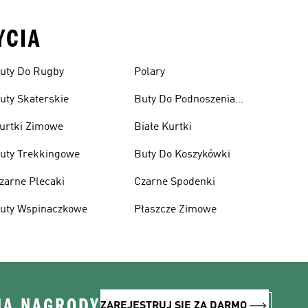
YCIA
uty Do Rugby
Polary
uty Skaterskie
Buty Do Podnoszenia
Ciężarów
urtki Zimowe
Białe Kurtki
uty Trekkingowe
Buty Do Koszykówki
zarne Plecaki
Czarne Spodenki
uty Wspinaczkowe
Płaszcze Zimowe
NA NAGRODY
ZAREJESTRUJ SIĘ ZA DARMO