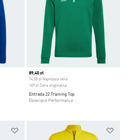
Current price
89,40 zł
74,50 zł Najniższa cena
149 zł Cena oryginalna
Entrada 22 Training Top
Dziecięce Performance
Dodaj do listy życzeń
Dodaj do li