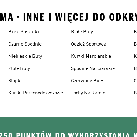
MA • INNE I WIĘCEJ DO ODKR
Białe Koszulki
Białe Buty
B
Czarne Spodnie
Odzież Sportowa
B
Niebieskie Buty
Kurtki Narciarskie
K
Złote Buty
Spodnie Narciarskie
B
Stopki
Czerwone Buty
C
Kurtki Przeciwdeszczowe
Torby Na Ramię
B
 250 PUNKTÓW DO WYKORZYSTANIA 