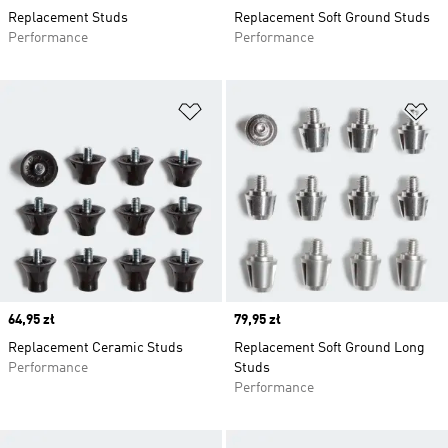
Replacement Studs
Replacement Soft Ground Studs
Performance
Performance
Dodaj do listy życzeń
Do
Price
64,95 zł
Price
79,95 zł
Replacement Ceramic Studs
Replacement Soft Ground Long
Performance
Studs
Performance