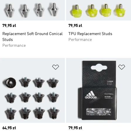
Price
79,95 zł
Price
79,95 zł
Replacement Soft Ground Conical
TPU Replacement Studs
Studs
Performance
Performance
Dodaj do listy życzeń
Do
Price
64,95 zł
Price
79,95 zł