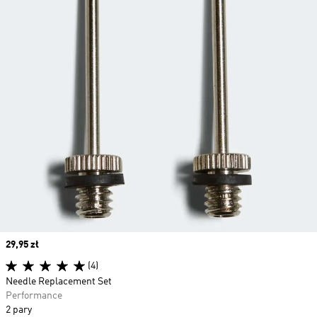
Price
29,95 zł
(4)
Needle Replacement Set
Performance
2 pary