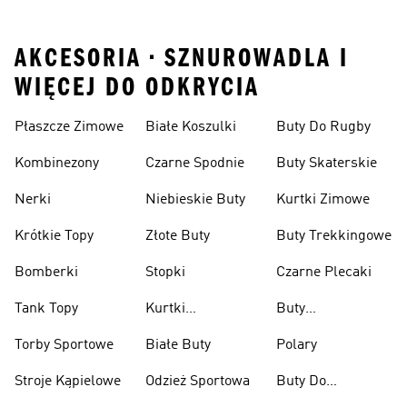
AKCESORIA • SZNUROWADLA I
WIĘCEJ DO ODKRYCIA
Płaszcze Zimowe
Białe Koszulki
Buty Do Rugby
Kombinezony
Czarne Spodnie
Buty Skaterskie
Nerki
Niebieskie Buty
Kurtki Zimowe
Krótkie Topy
Złote Buty
Buty Trekkingowe
Bomberki
Stopki
Czarne Plecaki
Tank Topy
Kurtki
Buty
Przeciwdeszczowe
Wspinaczkowe
Torby Sportowe
Białe Buty
Polary
Stroje Kąpielowe
Odzież Sportowa
Buty Do
Podnoszenia