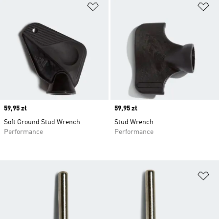
Dodaj do listy życzeń
Do
Price
59,95 zł
Price
59,95 zł
Soft Ground Stud Wrench
Stud Wrench
Performance
Performance
Do