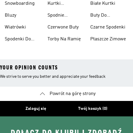
Snowboarding
Kurtki
Białe Kurtki
Ciężarów
Narciarskie
Bluzy
Spodnie
Buty Do
Narciarskie
Koszykówki
Wiatrówki
Czerwone Buty
Czarne Spodenki
Spodenki Do
Torby Na Ramię
Płaszcze Zimowe
Kolan
YOUR OPINION COUNTS
We strive to serve you better and appreciate your feedback
Powrót na górę strony
Zaloguj się
Twój koszyk (0)