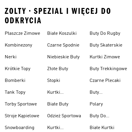
ZOLTY • SPEZIAL I WIĘCEJ DO
ODKRYCIA
Płaszcze Zimowe
Białe Koszulki
Buty Do Rugby
Kombinezony
Czarne Spodnie
Buty Skaterskie
Nerki
Niebieskie Buty
Kurtki Zimowe
Krótkie Topy
Złote Buty
Buty Trekkingowe
Bomberki
Stopki
Czarne Plecaki
Tank Topy
Kurtki
Buty
Przeciwdeszczowe
Wspinaczkowe
Torby Sportowe
Białe Buty
Polary
Stroje Kąpielowe
Odzież Sportowa
Buty Do
Podnoszenia
Snowboarding
Kurtki
Białe Kurtki
Ciężarów