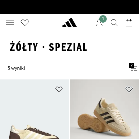
1
ŻÓŁTY · SPEZIAL
2
5 wyniki
Dodaj do listy życzeń
Do