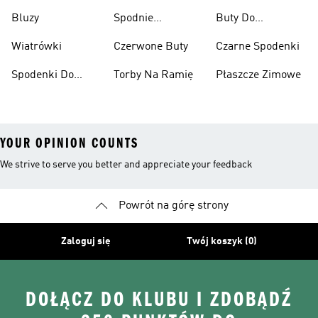
Narciarskie
Bluzy
Spodnie
Buty Do
Narciarskie
Koszykówki
Wiatrówki
Czerwone Buty
Czarne Spodenki
Spodenki Do
Torby Na Ramię
Płaszcze Zimowe
Kolan
YOUR OPINION COUNTS
We strive to serve you better and appreciate your feedback
Powrót na górę strony
Zaloguj się
Twój koszyk (0)
DOŁĄCZ DO KLUBU I ZDOBĄDŹ