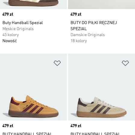
Price
479 zł
Price
479 zł
Buty Handball Spezial
BUTY DO PIŁKI RĘCZNEJ
Męskie Originals
SPEZIAL
45 kolory
Damskie Originals
Nowość
18 kolory
Dodaj do listy życzeń
Do
Price
479 zł
Price
479 zł
BUTY HANDBALL SPEZIAL
BUTY HANDBALL SPEZIAL