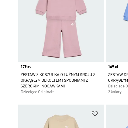
Price
179 zł
Price
169 zł
ZESTAW Z KOSZULKĄ O LUŹNYM KROJU Z
ZESTAW D
OKRĄGŁYM DEKOLTEM I SPODNIAMI Z
OKRĄGŁYM
SZEROKIMI NOGAWKAMI
Dziecięce O
Dziecięce Originals
2 kolory
Dodaj do listy