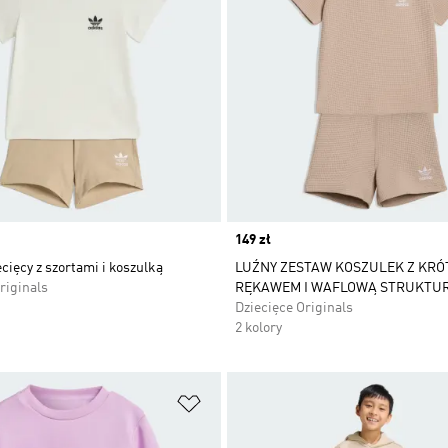
Price
149 zł
cięcy z szortami i koszulką
LUŹNY ZESTAW KOSZULEK Z KRÓ
riginals
RĘKAWEM I WAFLOWĄ STRUKTU
Dziecięce Originals
2 kolory
 życzeń
Dodaj do listy życzeń