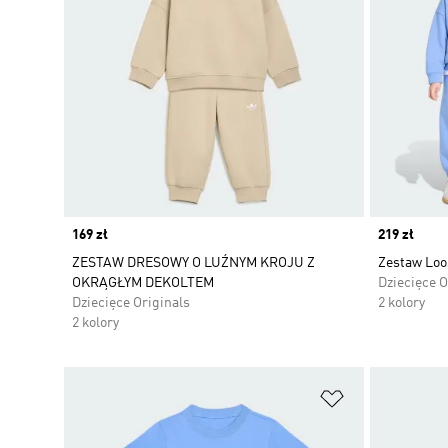
Price
169 zł
Price
219 zł
ZESTAW DRESOWY O LUŹNYM KROJU Z
Zestaw Loo
OKRĄGŁYM DEKOLTEM
Dziecięce O
Dziecięce Originals
2 kolory
2 kolory
Dodaj do listy