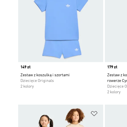
Price
149 zł
Price
179 zł
Zestaw z koszulką i szortami
Zestaw z ko
Dziecięce Originals
rowerze Cyc
2 kolory
Dziecięce O
2 kolory
Dodaj do listy