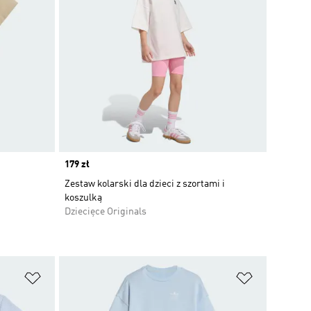
Price
179 zł
Zestaw kolarski dla dzieci z szortami i
koszulką
Dziecięce Originals
Dodaj do listy życzeń
Dodaj do li