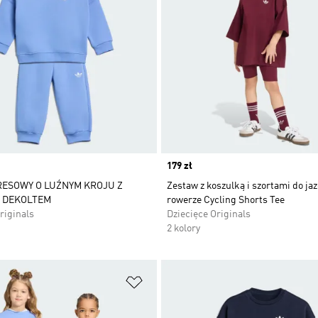
Price
179 zł
RESOWY O LUŹNYM KROJU Z
Zestaw z koszulką i szortami do ja
 DEKOLTEM
rowerze Cycling Shorts Tee
riginals
Dziecięce Originals
2 kolory
 życzeń
Dodaj do listy życzeń