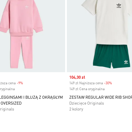
Sale price
104,30 zł
iższa cena
-9%
Discount
149 zł Najniższa cena
-30%
Discount
oryginalna
149 zł Cena oryginalna
LEGGINSAMI I BLUZĄ Z OKRĄGŁYM
ZESTAW REGULAR WIDE RIB SHOR
 OVERSIZED
Dziecięce Originals
riginals
2 kolory