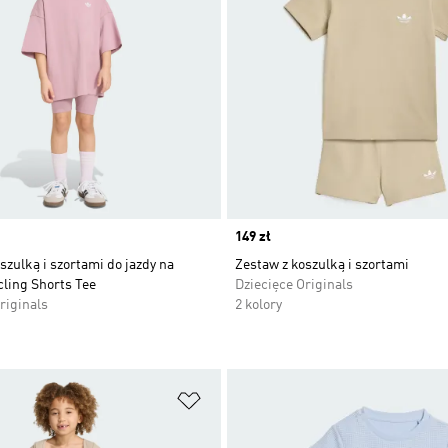
Price
149 zł
szulką i szortami do jazdy na
Zestaw z koszulką i szortami
ling Shorts Tee
Dziecięce Originals
riginals
2 kolory
 życzeń
Dodaj do listy życzeń