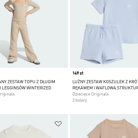
Price
149 zł
NY ZESTAW TOPU Z DŁUGIM
LUŹNY ZESTAW KOSZULEK Z KRÓ
I LEGGINSÓW WINTERIZED
RĘKAWEM I WAFLOWĄ STRUKTU
riginals
Dziecięce Originals
2 kolory
 życzeń
Dodaj do listy życzeń