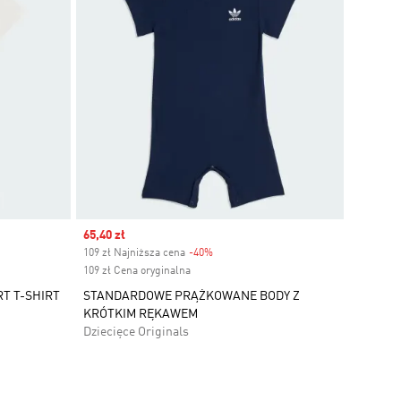
Sale price
65,40 zł
109 zł Najniższa cena
-40%
Discount
109 zł Cena oryginalna
T T-SHIRT
STANDARDOWE PRĄŻKOWANE BODY Z
KRÓTKIM RĘKAWEM
Dziecięce Originals