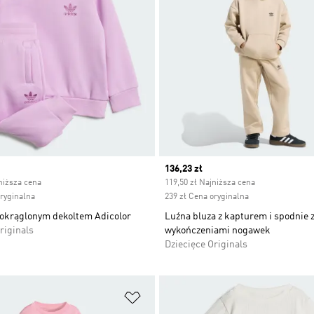
ice
Current price
136,23 zł
niższa cena
119,50 zł Najniższa cena
oryginalna
239 zł Cena oryginalna
aokrąglonym dekoltem Adicolor
Luźna bluza z kapturem i spodnie 
riginals
wykończeniami nogawek
Dziecięce Originals
 życzeń
Dodaj do listy życzeń