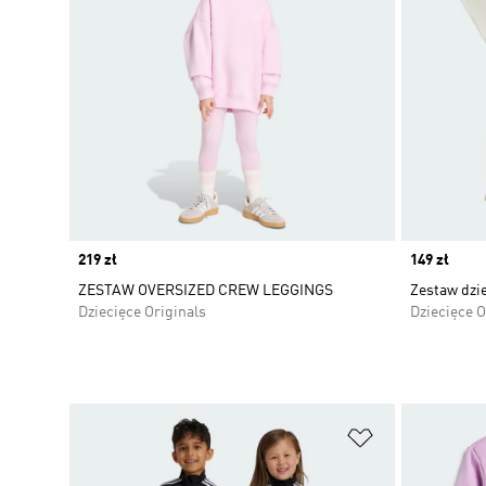
Price
219 zł
Price
149 zł
ZESTAW OVERSIZED CREW LEGGINGS
Zestaw dzie
Dziecięce Originals
Dziecięce O
Dodaj do listy