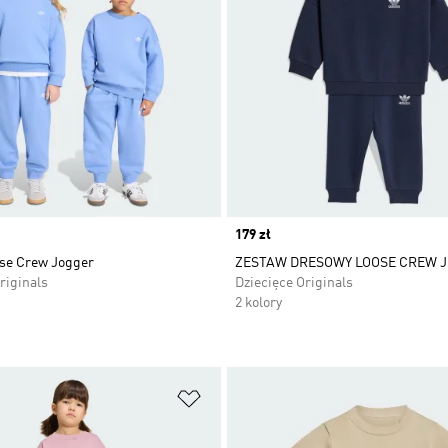
Price
179 zł
se Crew Jogger
ZESTAW DRESOWY LOOSE CREW 
riginals
Dziecięce Originals
2 kolory
 życzeń
Dodaj do listy życzeń