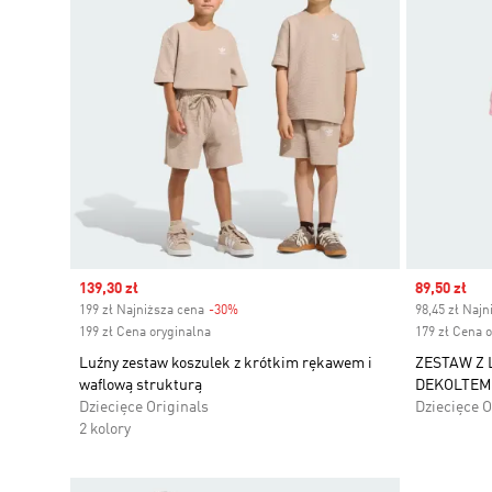
Sale price
139,30 zł
Sale price
89,50 zł
199 zł Najniższa cena
-30%
Discount
98,45 zł Najn
199 zł Cena oryginalna
179 zł Cena 
Luźny zestaw koszulek z krótkim rękawem i
ZESTAW Z 
waflową strukturą
DEKOLTEM
Dziecięce Originals
Dziecięce O
2 kolory