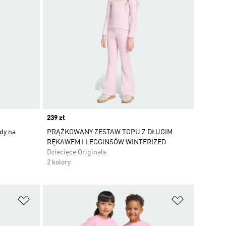
Price
239 zł
zdy na
PRĄŻKOWANY ZESTAW TOPU Z DŁUGIM
RĘKAWEM I LEGGINSÓW WINTERIZED
Dziecięce Originals
2 kolory
Dodaj do listy życzeń
Dodaj do li