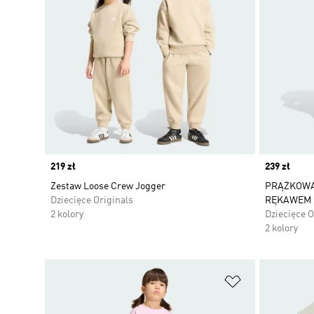
Price
219 zł
Price
239 zł
Zestaw Loose Crew Jogger
PRĄŻKOWA
Dziecięce Originals
RĘKAWEM 
2 kolory
Dziecięce O
2 kolory
Dodaj do listy