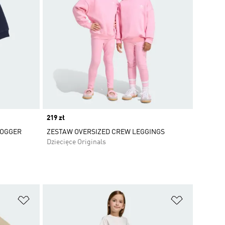
Price
219 zł
JOGGER
ZESTAW OVERSIZED CREW LEGGINGS
Dziecięce Originals
Dodaj do listy życzeń
Dodaj do li