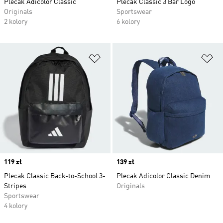
Plecak Adicolor Classic
Plecak Classic 3 Bar Logo
Originals
Sportswear
2 kolory
6 kolory
Dodaj do listy życzeń
Do
Price
119 zł
Price
139 zł
Plecak Classic Back-to-School 3-
Plecak Adicolor Classic Denim
Stripes
Originals
Sportswear
4 kolory