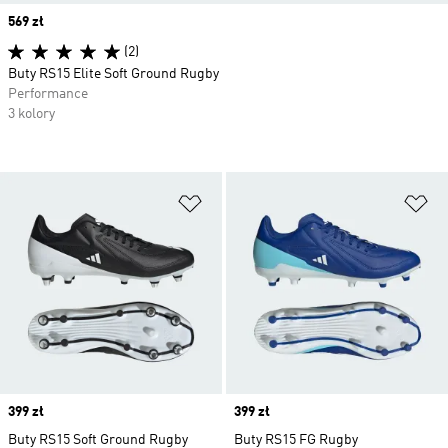
Price
569 zł
(2)
Buty RS15 Elite Soft Ground Rugby
Performance
3 kolory
Dodaj do listy życzeń
Do
Price
399 zł
Price
399 zł
Buty RS15 Soft Ground Rugby
Buty RS15 FG Rugby