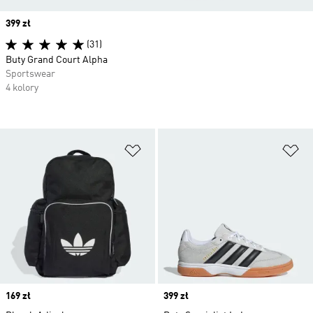
Price
399 zł
(31)
Buty Grand Court Alpha
Sportswear
4 kolory
Dodaj do listy życzeń
Do
Price
169 zł
Price
399 zł