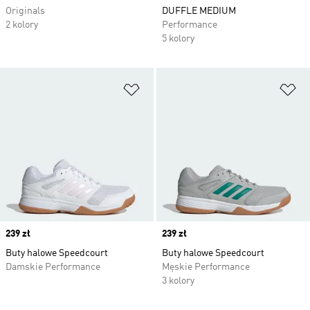
Originals
DUFFLE MEDIUM
2 kolory
Performance
5 kolory
Dodaj do listy życzeń
Do
Price
239 zł
Price
239 zł
Buty halowe Speedcourt
Buty halowe Speedcourt
Damskie Performance
Męskie Performance
3 kolory