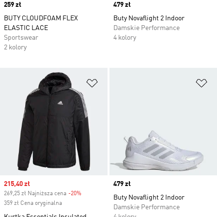
Price
259 zł
Price
479 zł
BUTY CLOUDFOAM FLEX
Buty Novaflight 2 Indoor
ELASTIC LACE
Damskie Performance
Sportswear
4 kolory
2 kolory
Dodaj do listy życzeń
Do
Sale price
215,40 zł
Price
479 zł
269,25 zł Najniższa cena
-20%
Discount
Buty Novaflight 2 Indoor
359 zł Cena oryginalna
Damskie Performance