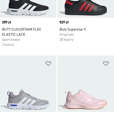
Price
259 zł
Price
529 zł
BUTY CLOUDFOAM FLEX
Buty Superstar II
ELASTIC LACE
Originals
Sportswear
28 kolory
2 kolory
Dodaj do listy życzeń
Do