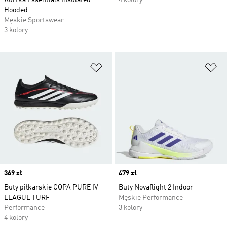
Kurtka Essentials Insulated
4 kolory
Hooded
Męskie Sportswear
3 kolory
Dodaj do listy życzeń
Do
Price
369 zł
Price
479 zł
Buty piłkarskie COPA PURE IV
Buty Novaflight 2 Indoor
LEAGUE TURF
Męskie Performance
Performance
3 kolory
4 kolory