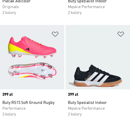
Plecak Adicolor
Buty Spezialist Indoor
Originals
Męskie Performance
2 kolory
2 kolory
Dodaj do listy życzeń
Do
Price
399 zł
Price
399 zł
Buty RS15 Soft Ground Rugby
Buty Spezialist Indoor
Performance
Męskie Performance
3 kolory
2 kolory