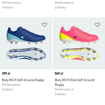
Performance
Performance
3 kolory
2 kolory
Dodaj do listy życzeń
Do
Price
399 zł
Price
569 zł
Buty RS15 Soft Ground Rugby
Buty RS15 Elite Soft Ground
Performance
Rugby
3 kolory
Performance
3 kolory