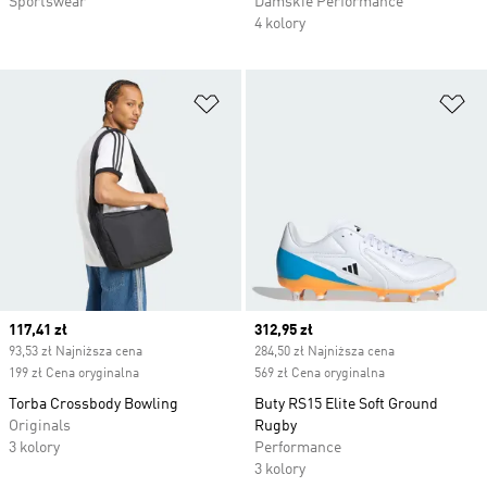
Sportswear
Damskie Performance
4 kolory
Dodaj do listy życzeń
Do
Current price
117,41 zł
Current price
312,95 zł
93,53 zł Najniższa cena
284,50 zł Najniższa cena
199 zł Cena oryginalna
569 zł Cena oryginalna
Torba Crossbody Bowling
Buty RS15 Elite Soft Ground
Originals
Rugby
3 kolory
Performance
3 kolory