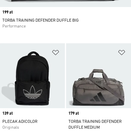
Price
199 zł
TORBA TRAINING DEFENDER DUFFLE BIG
Performance
Dodaj do listy życzeń
Do
Price
139 zł
Price
179 zł
PLECAK ADICOLOR
TORBA TRAINING DEFENDER
Originals
DUFFLE MEDIUM