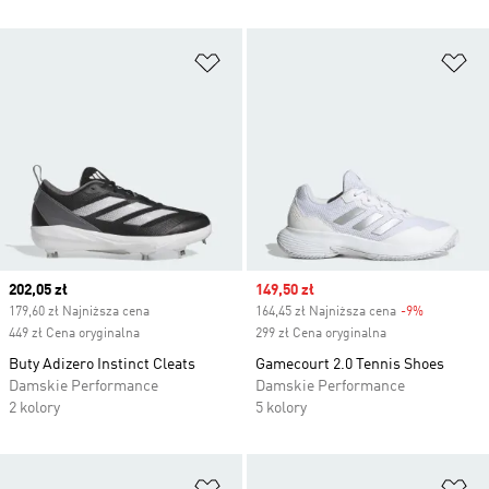
Dodaj do listy życzeń
Do
Current price
202,05 zł
Sale price
149,50 zł
179,60 zł Najniższa cena
164,45 zł Najniższa cena
-9%
Discount
449 zł Cena oryginalna
299 zł Cena oryginalna
Buty Adizero Instinct Cleats
Gamecourt 2.0 Tennis Shoes
Damskie Performance
Damskie Performance
2 kolory
5 kolory
Dodaj do listy życzeń
Do