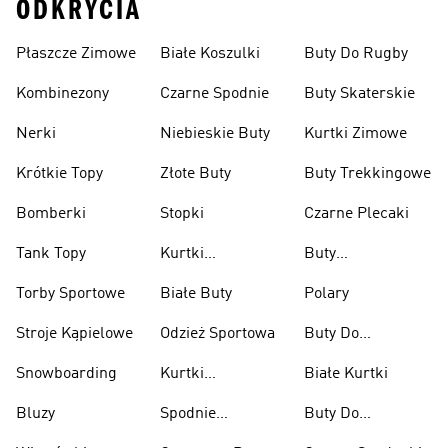
ODKRYCIA
Płaszcze Zimowe
Białe Koszulki
Buty Do Rugby
Kombinezony
Czarne Spodnie
Buty Skaterskie
Nerki
Niebieskie Buty
Kurtki Zimowe
Krótkie Topy
Złote Buty
Buty Trekkingowe
Bomberki
Stopki
Czarne Plecaki
Tank Topy
Kurtki
Buty
Przeciwdeszczowe
Wspinaczkowe
Torby Sportowe
Białe Buty
Polary
Stroje Kąpielowe
Odzież Sportowa
Buty Do
Podnoszenia
Snowboarding
Kurtki
Białe Kurtki
Ciężarów
Narciarskie
Bluzy
Spodnie
Buty Do
Narciarskie
Koszykówki