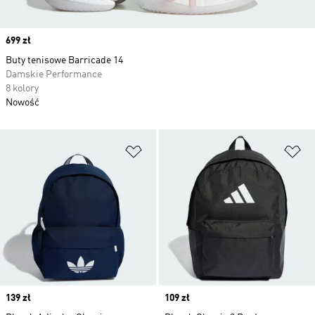
Price
699 zł
Buty tenisowe Barricade 14
Damskie Performance
8 kolory
Nowość
Dodaj do listy życzeń
Do
Price
139 zł
Price
109 zł