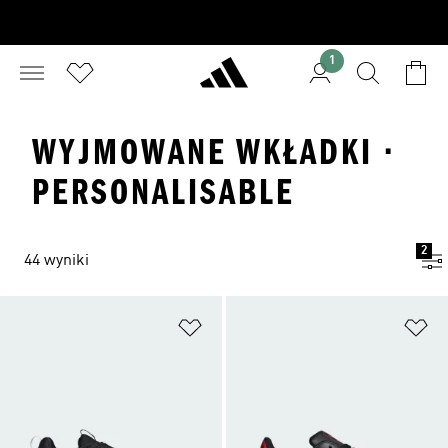
1
WYJMOWANE WKŁADKI ·
PERSONALISABLE
2
44 wyniki
Dodaj do listy życzeń
Do