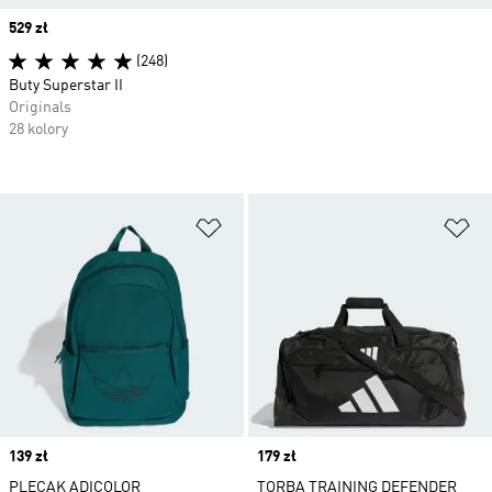
Price
529 zł
(248)
Buty Superstar II
Originals
28 kolory
Dodaj do listy życzeń
Do
Price
139 zł
Price
179 zł
PLECAK ADICOLOR
TORBA TRAINING DEFENDER