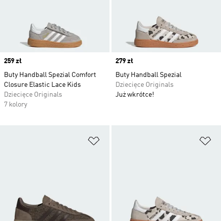
Price
259 zł
Price
279 zł
Buty Handball Spezial Comfort
Buty Handball Spezial
Closure Elastic Lace Kids
Dziecięce Originals
Dziecięce Originals
Już wkrótce!
7 kolory
Dodaj do listy życzeń
Do