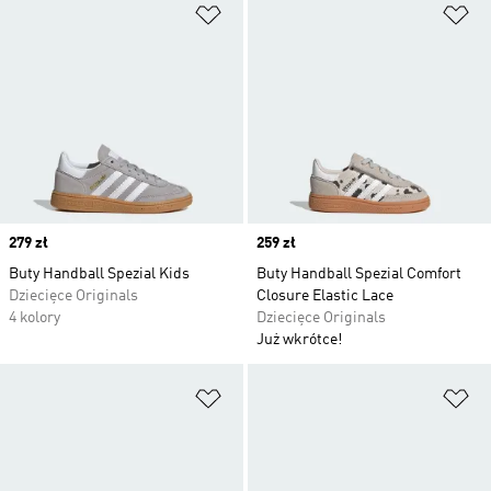
Dodaj do listy życzeń
Do
Price
279 zł
Price
259 zł
Buty Handball Spezial Kids
Buty Handball Spezial Comfort
Dziecięce Originals
Closure Elastic Lace
4 kolory
Dziecięce Originals
Już wkrótce!
Dodaj do listy życzeń
Do