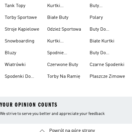
Tank Topy
Kurtki
Buty
Przeciwdeszczowe
Wspinaczkowe
Torby Sportowe
Białe Buty
Polary
Stroje Kąpielowe
Odzież Sportowa
Buty Do
Podnoszenia
Snowboarding
Kurtki
Białe Kurtki
Ciężarów
Narciarskie
Bluzy
Spodnie
Buty Do
Narciarskie
Koszykówki
Wiatrówki
Czerwone Buty
Czarne Spodenki
Spodenki Do
Torby Na Ramię
Płaszcze Zimowe
Kolan
YOUR OPINION COUNTS
We strive to serve you better and appreciate your feedback
Powrót na górę strony