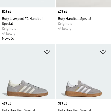
Price
529 zł
Price
479 zł
Buty Liverpool FC Handball
Buty Handball Spezial
Spezial
Originals
Originals
44 kolory
44 kolory
Nowość
Dodaj do listy życzeń
Do
Price
479 zł
Price
399 zł
Buty Handball Spezial
Buty Handball Spezial