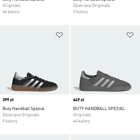
Originals
Dziecięce Originals
44 kolory
9 kolory
Dodaj do listy życzeń
Do
Price
399 zł
Price
649 zł
Buty Handball Spezial
BUTY HANDBALL SPEZIAL
Dziecięce Originals
Originals
9 kolory
44 kolory