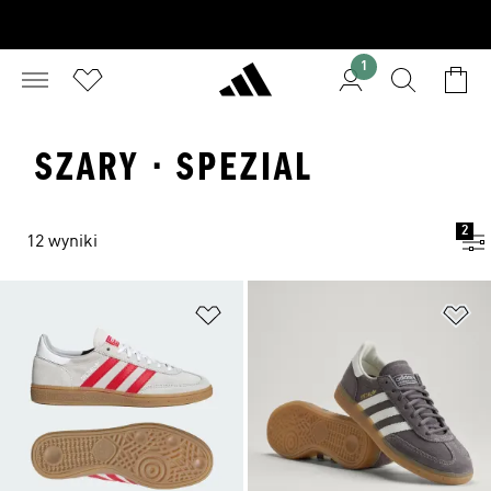
1
SZARY · SPEZIAL
2
12 wyniki
Dodaj do listy życzeń
Do