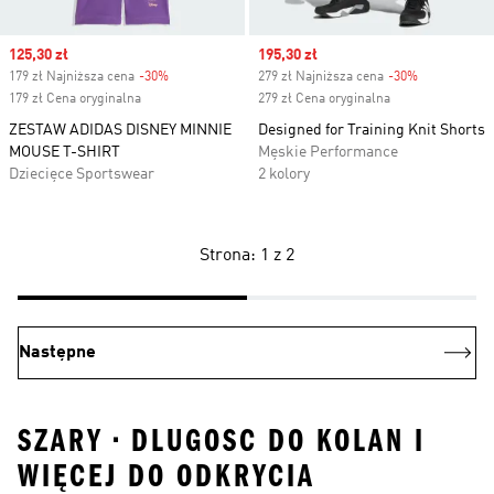
Sale price
125,30 zł
Sale price
195,30 zł
179 zł Najniższa cena
-30%
Discount
279 zł Najniższa cena
-30%
Discount
179 zł Cena oryginalna
279 zł Cena oryginalna
ZESTAW ADIDAS DISNEY MINNIE
Designed for Training Knit Shorts
MOUSE T-SHIRT
Męskie Performance
Dziecięce Sportswear
2 kolory
Strona: 1 z 2
Następne
SZARY • DLUGOSC DO KOLAN I
WIĘCEJ DO ODKRYCIA