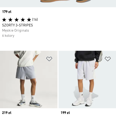
Price
179 zł
(16)
SZORTY 3-STRIPES
Męskie Originals
6 kolory
Dodaj do listy życzeń
Do
Price
219 zł
Price
199 zł