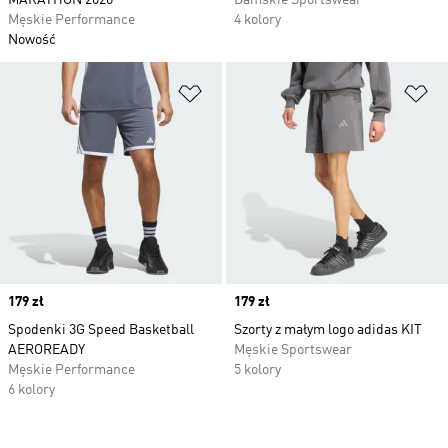
MARATHON 2026
Damskie Sportswear
Męskie Performance
4 kolory
Nowość
Dodaj do listy życzeń
Do
Price
179 zł
Price
179 zł
Spodenki 3G Speed Basketball
Szorty z małym logo adidas KIT
AEROREADY
Męskie Sportswear
Męskie Performance
5 kolory
6 kolory