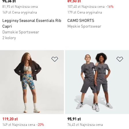
Current price
95,36 zł
Sale price
89,50 zł
81,95 zł Najniższa cena
107,40 zł Najniższa cena
-16%
Discount
149 zł Cena oryginalna
179 zł Cena oryginalna
Legginsy Seasonal Essentials Rib
CAMO SHORTS
Capri
Męskie Sportswear
Damskie Sportswear
2 kolory
Dodaj do listy życzeń
Do
Sale price
119,20 zł
Current price
95,91 zł
149 zł Najniższa cena
-20%
Discount
76,45 zł Najniższa cena