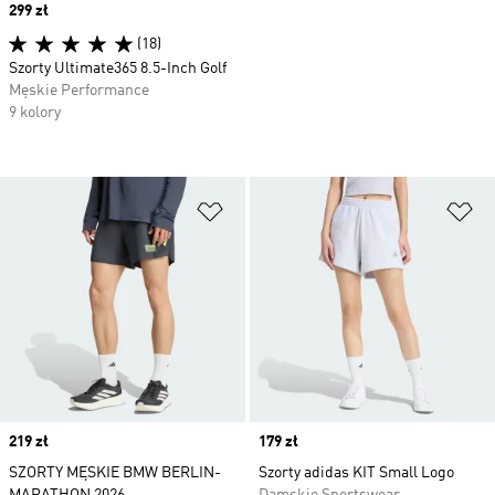
Price
299 zł
(18)
Szorty Ultimate365 8.5-Inch Golf
Męskie Performance
9 kolory
Dodaj do listy życzeń
Do
Price
219 zł
Price
179 zł
SZORTY MĘSKIE BMW BERLIN-
Szorty adidas KIT Small Logo