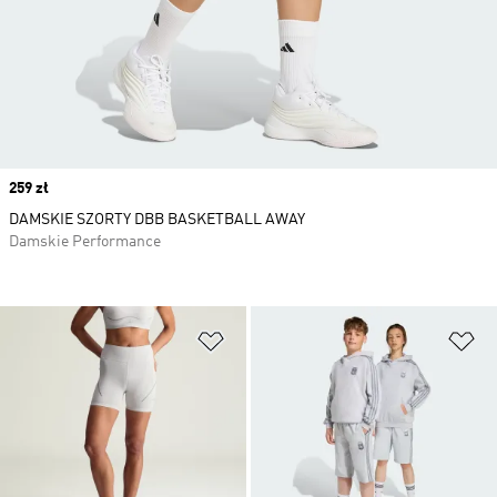
Price
259 zł
DAMSKIE SZORTY DBB BASKETBALL AWAY
Damskie Performance
Dodaj do listy życzeń
Do