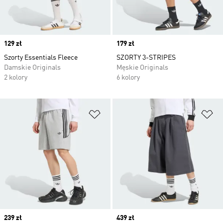
Price
129 zł
Price
179 zł
Szorty Essentials Fleece
SZORTY 3-STRIPES
Damskie Originals
Męskie Originals
2 kolory
6 kolory
Dodaj do listy życzeń
Do
Price
239 zł
Price
439 zł