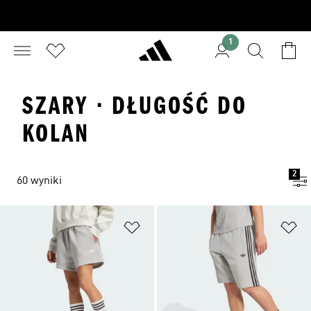
1
SZARY · DŁUGOŚĆ DO
KOLAN
2
60 wyniki
Dodaj do listy życzeń
Do