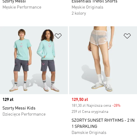
Szorty Messi
Essentials Trefoil Shorts
Męskie Performance
Męskie Originals
2 kolory
Dodaj do listy życzeń
Do
Price
129 zł
Sale price
129,50 zł
181,30 zł Najniższa cena
-28%
Discount
Szorty Messi Kids
259 zł Cena oryginalna
Dziecięce Performance
SZORTY SUNSET RHYTHMS - 2 IN
1 SPARKLING
Damskie Originals