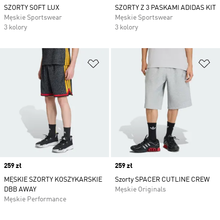
SZORTY SOFT LUX
SZORTY Z 3 PASKAMI ADIDAS KIT
Męskie Sportswear
Męskie Sportswear
3 kolory
3 kolory
Dodaj do listy życzeń
Do
Price
259 zł
Price
259 zł
MĘSKIE SZORTY KOSZYKARSKIE
Szorty SPACER CUTLINE CREW
DBB AWAY
Męskie Originals
Męskie Performance