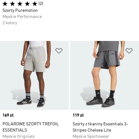
(2)
Szorty Puremotion
Męskie Performance
2 kolory
Dodaj do listy życzeń
Do
Price
169 zł
Price
119 zł
POLAROWE SZORTY TREFOIL
Szorty z tkaniny Essentials 3-
ESSENTIALS
Stripes Chelsea Lite
Męskie Originals
Męskie Sportswear