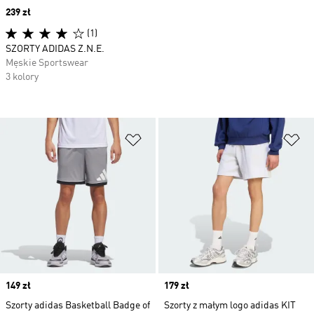
Price
239 zł
(1)
SZORTY ADIDAS Z.N.E.
Męskie Sportswear
3 kolory
Dodaj do listy życzeń
Do
Price
149 zł
Price
179 zł
Szorty adidas Basketball Badge of
Szorty z małym logo adidas KIT