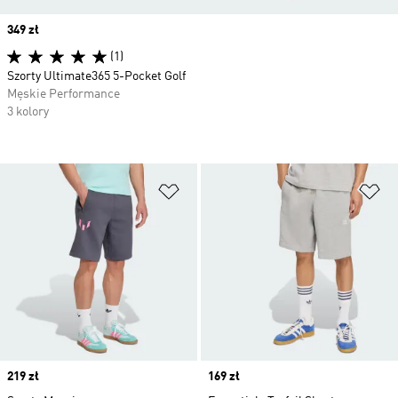
Price
349 zł
(1)
Szorty Ultimate365 5-Pocket Golf
Męskie Performance
3 kolory
Dodaj do listy życzeń
Do
Price
219 zł
Price
169 zł