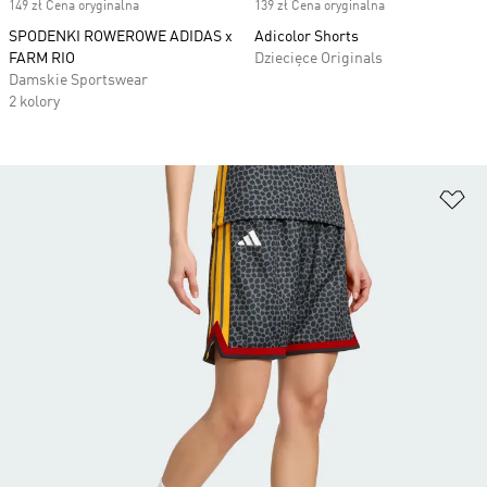
149 zł Cena oryginalna
139 zł Cena oryginalna
SPODENKI ROWEROWE ADIDAS x
Adicolor Shorts
FARM RIO
Dziecięce Originals
Damskie Sportswear
2 kolory
Do