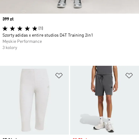
Price
399 zł
(1)
Szorty adidas x entire studios D4T Training 2in1
Męskie Performance
3 kolory
Dodaj do listy życzeń
Do