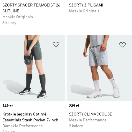
SZORTY SPACER TEAMGEIST 26
SZORTY Z PLISAMI
CUTLINE
Męskie Originals
Męskie Originals
3 kolory
Dodaj do listy życzeń
Do
Price
149 zł
Price
239 zł
Krótkie legginsy Optimé
SZORTY CLIMACOOL 3D
Essentials Stash Pocket 7-Inch
Męskie Performance
Damskie Performance
2 kolory