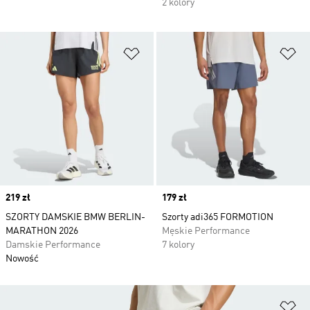
2 kolory
Dodaj do listy życzeń
Do
Price
219 zł
Price
179 zł
SZORTY DAMSKIE BMW BERLIN-
Szorty adi365 FORMOTION
MARATHON 2026
Męskie Performance
Damskie Performance
7 kolory
Nowość
Do