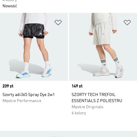
4 kolory
Nowość
Dodaj do listy życzeń
Do
Price
239 zł
Price
149 zł
Szorty adi365 Spray Dye 2w1
SZORTY TECH TREFOIL
Męskie Performance
ESSENTIALS Z POLIESTRU
Męskie Originals
6 kolory