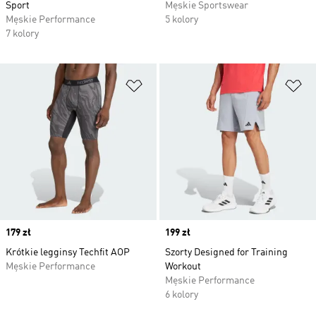
Sport
Męskie Sportswear
Męskie Performance
5 kolory
7 kolory
Dodaj do listy życzeń
Do
Price
179 zł
Price
199 zł
Krótkie legginsy Techfit AOP
Szorty Designed for Training
Męskie Performance
Workout
Męskie Performance
6 kolory