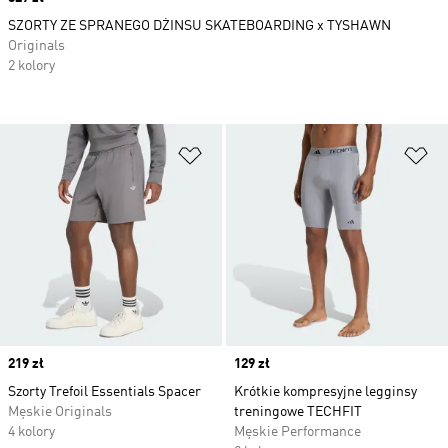
SZORTY ZE SPRANEGO DŻINSU SKATEBOARDING x TYSHAWN
Originals
2 kolory
Dodaj do listy życzeń
Do
Price
219 zł
Price
129 zł
Szorty Trefoil Essentials Spacer
Krótkie kompresyjne legginsy
Męskie Originals
treningowe TECHFIT
4 kolory
Męskie Performance