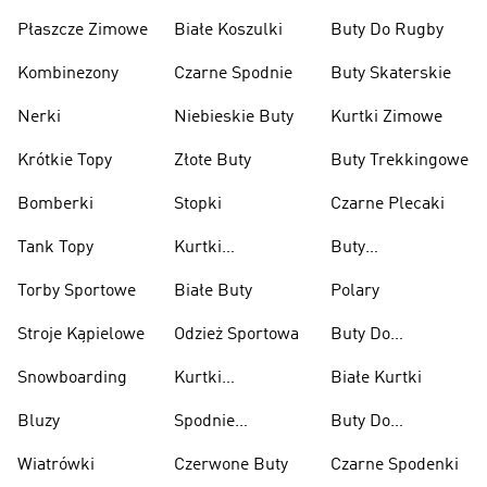
Płaszcze Zimowe
Białe Koszulki
Buty Do Rugby
Kombinezony
Czarne Spodnie
Buty Skaterskie
Nerki
Niebieskie Buty
Kurtki Zimowe
Krótkie Topy
Złote Buty
Buty Trekkingowe
Bomberki
Stopki
Czarne Plecaki
Tank Topy
Kurtki
Buty
Przeciwdeszczowe
Wspinaczkowe
Torby Sportowe
Białe Buty
Polary
Stroje Kąpielowe
Odzież Sportowa
Buty Do
Podnoszenia
Snowboarding
Kurtki
Białe Kurtki
Ciężarów
Narciarskie
Bluzy
Spodnie
Buty Do
Narciarskie
Koszykówki
Wiatrówki
Czerwone Buty
Czarne Spodenki