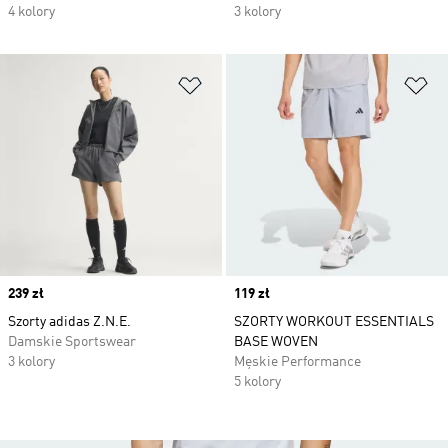
4 kolory
3 kolory
Dodaj do listy życzeń
Do
Price
239 zł
Price
119 zł
Szorty adidas Z.N.E.
SZORTY WORKOUT ESSENTIALS
Damskie Sportswear
BASE WOVEN
3 kolory
Męskie Performance
5 kolory