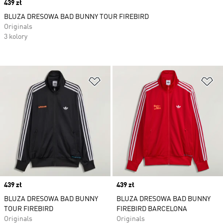
Price
439 zł
BLUZA DRESOWA BAD BUNNY TOUR FIREBIRD
Originals
3 kolory
Dodaj do listy życzeń
Do
Price
439 zł
Price
439 zł
BLUZA DRESOWA BAD BUNNY
BLUZA DRESOWA BAD BUNNY
TOUR FIREBIRD
FIREBIRD BARCELONA
Originals
Originals