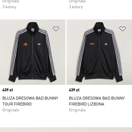
Originals
Originals
3 kolory
3 kolory
Dodaj do listy życzeń
Do
Price
439 zł
Price
439 zł
BLUZA DRESOWA BAD BUNNY
BLUZA DRESOWA BAD BUNNY
TOUR FIREBIRD
FIREBIRD LIZBONA
Originals
Originals