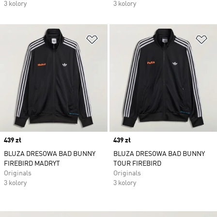
3 kolory
3 kolory
Dodaj do listy życzeń
Do
Price
439 zł
Price
439 zł
BLUZA DRESOWA BAD BUNNY
BLUZA DRESOWA BAD BUNNY
FIREBIRD MADRYT
TOUR FIREBIRD
Originals
Originals
3 kolory
3 kolory