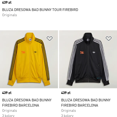
Price
439 zł
BLUZA DRESOWA BAD BUNNY TOUR FIREBIRD
Originals
Dodaj do listy życzeń
Do
Price
439 zł
Price
439 zł
BLUZA DRESOWA BAD BUNNY
BLUZA DRESOWA BAD BUNNY
FIREBIRD BARCELONA
FIREBIRD BARCELONA
Originals
Originals
3 kolory
3 kolory