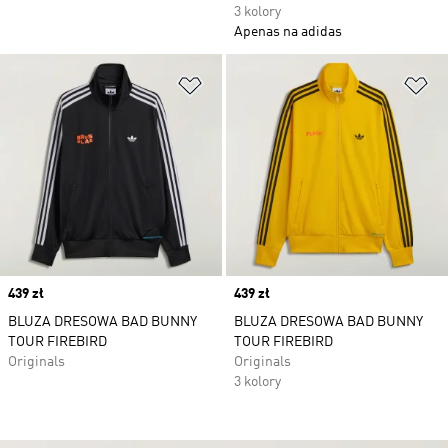
3 kolory
Apenas na adidas
Dodaj do listy życzeń
Do
Price
439 zł
Price
439 zł
BLUZA DRESOWA BAD BUNNY
BLUZA DRESOWA BAD BUNNY
TOUR FIREBIRD
TOUR FIREBIRD
Originals
Originals
3 kolory