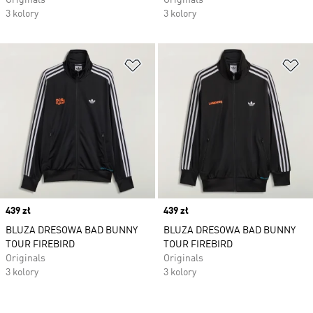
Originals
Originals
3 kolory
3 kolory
Dodaj do listy życzeń
Do
Price
439 zł
Price
439 zł
BLUZA DRESOWA BAD BUNNY
BLUZA DRESOWA BAD BUNNY
TOUR FIREBIRD
TOUR FIREBIRD
Originals
Originals
3 kolory
3 kolory