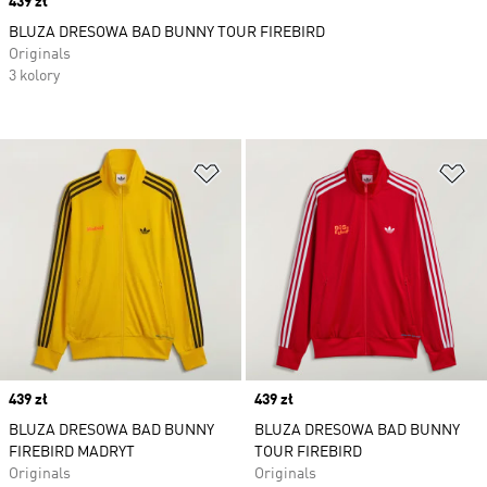
Price
439 zł
BLUZA DRESOWA BAD BUNNY TOUR FIREBIRD
Originals
3 kolory
Dodaj do listy życzeń
Do
Price
439 zł
Price
439 zł
BLUZA DRESOWA BAD BUNNY
BLUZA DRESOWA BAD BUNNY
FIREBIRD MADRYT
TOUR FIREBIRD
Originals
Originals