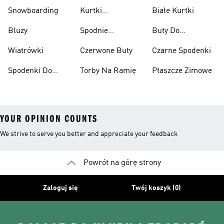
Podnoszenia
Snowboarding
Kurtki
Białe Kurtki
Ciężarów
Narciarskie
Bluzy
Spodnie
Buty Do
Narciarskie
Koszykówki
Wiatrówki
Czerwone Buty
Czarne Spodenki
Spodenki Do
Torby Na Ramię
Płaszcze Zimowe
Kolan
YOUR OPINION COUNTS
We strive to serve you better and appreciate your feedback
Powrót na górę strony
Zaloguj się
Twój koszyk (0)