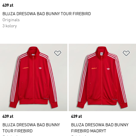
Price
439 zł
BLUZA DRESOWA BAD BUNNY TOUR FIREBIRD
Originals
3 kolory
Dodaj do listy życzeń
Do
Price
439 zł
Price
439 zł
BLUZA DRESOWA BAD BUNNY
BLUZA DRESOWA BAD BUNNY
TOUR FIREBIRD
FIREBIRD MADRYT