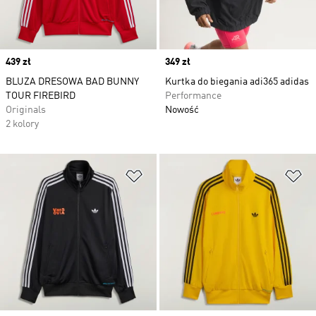
Price
439 zł
Price
349 zł
BLUZA DRESOWA BAD BUNNY
Kurtka do biegania adi365 adidas
TOUR FIREBIRD
Performance
Originals
Nowość
2 kolory
Dodaj do listy życzeń
Do