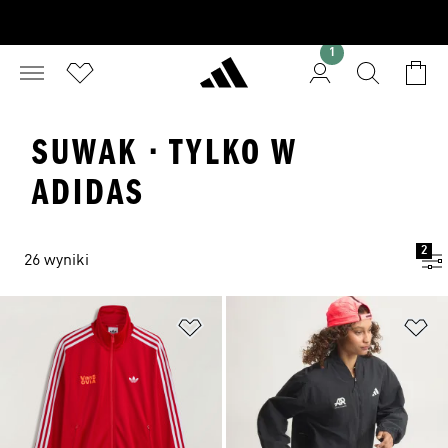
1
SUWAK · TYLKO W
ADIDAS
2
26 wyniki
Dodaj do listy życzeń
Do