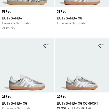
Price
569 zł
Price
399 zł
BUTY SAMBA
BUTY SAMBA OG
Damskie Originals
Dziecięce Originals
24 kolory
Dodaj do listy życzeń
Do
Price
299 zł
Price
279 zł
BUTY SAMBA OG
BUTY SAMBA OG COMFORT
Dziecięce Originals
CLOSURE ELASTIC LACE