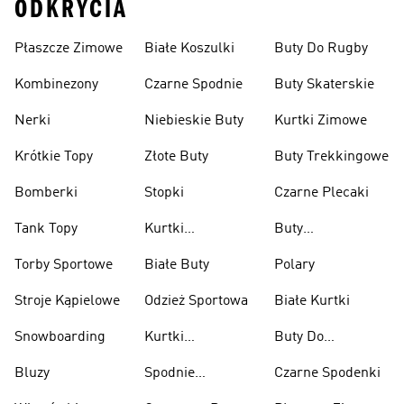
ODKRYCIA
Płaszcze Zimowe
Białe Koszulki
Buty Do Rugby
Kombinezony
Czarne Spodnie
Buty Skaterskie
Nerki
Niebieskie Buty
Kurtki Zimowe
Krótkie Topy
Złote Buty
Buty Trekkingowe
Bomberki
Stopki
Czarne Plecaki
Tank Topy
Kurtki
Buty
Przeciwdeszczowe
Wspinaczkowe
Torby Sportowe
Białe Buty
Polary
Stroje Kąpielowe
Odzież Sportowa
Białe Kurtki
Snowboarding
Kurtki
Buty Do
Narciarskie
Koszykówki
Bluzy
Spodnie
Czarne Spodenki
Narciarskie