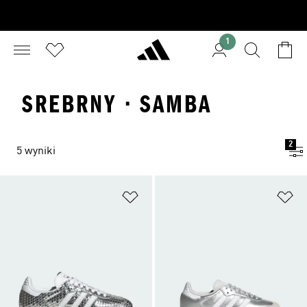
1
SREBRNY · SAMBA
2
5 wyniki
Dodaj do listy życzeń
Do