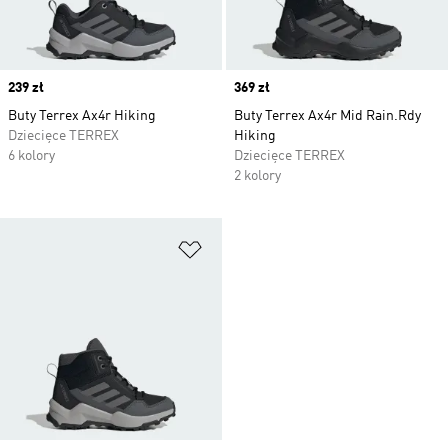
Price
239 zł
Price
369 zł
Buty Terrex Ax4r Hiking
Buty Terrex Ax4r Mid Rain.Rdy
Dziecięce TERREX
Hiking
6 kolory
Dziecięce TERREX
2 kolory
Dodaj do listy życzeń