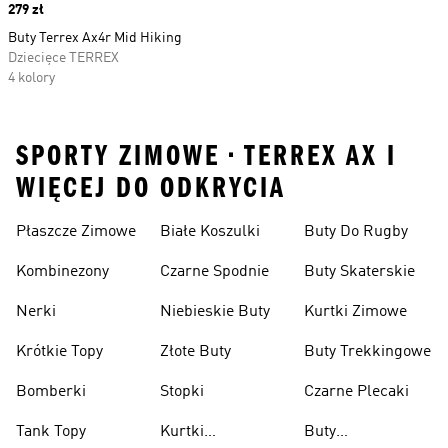
Price
279 zł
Buty Terrex Ax4r Mid Hiking
Dziecięce TERREX
4 kolory
SPORTY ZIMOWE • TERREX AX I
WIĘCEJ DO ODKRYCIA
Płaszcze Zimowe
Białe Koszulki
Buty Do Rugby
Kombinezony
Czarne Spodnie
Buty Skaterskie
Nerki
Niebieskie Buty
Kurtki Zimowe
Krótkie Topy
Złote Buty
Buty Trekkingowe
Bomberki
Stopki
Czarne Plecaki
Tank Topy
Kurtki
Buty