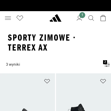
1
SPORTY ZIMOWE ·
TERREX AX
2
3 wyniki
Dodaj do listy życzeń
Do