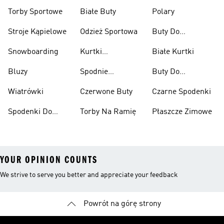
Przeciwdeszczowe
Wspinaczkowe
Torby Sportowe
Białe Buty
Polary
Stroje Kąpielowe
Odzież Sportowa
Buty Do
Podnoszenia
Snowboarding
Kurtki
Białe Kurtki
Ciężarów
Narciarskie
Bluzy
Spodnie
Buty Do
Narciarskie
Koszykówki
Wiatrówki
Czerwone Buty
Czarne Spodenki
Spodenki Do
Torby Na Ramię
Płaszcze Zimowe
Kolan
YOUR OPINION COUNTS
We strive to serve you better and appreciate your feedback
Powrót na górę strony