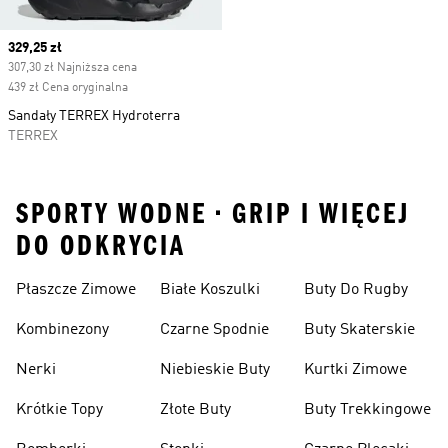
Current price
329,25 zł
307,30 zł Najniższa cena
439 zł Cena oryginalna
Sandały TERREX Hydroterra
TERREX
SPORTY WODNE • GRIP I WIĘCEJ
DO ODKRYCIA
Płaszcze Zimowe
Białe Koszulki
Buty Do Rugby
Kombinezony
Czarne Spodnie
Buty Skaterskie
Nerki
Niebieskie Buty
Kurtki Zimowe
Krótkie Topy
Złote Buty
Buty Trekkingowe