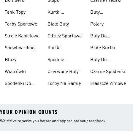
Bomberki
Stopki
Czarne Plecaki
Tank Topy
Kurtki
Buty
Przeciwdeszczowe
Wspinaczkowe
Torby Sportowe
Białe Buty
Polary
Stroje Kąpielowe
Odzież Sportowa
Buty Do
Podnoszenia
Snowboarding
Kurtki
Białe Kurtki
Ciężarów
Narciarskie
Bluzy
Spodnie
Buty Do
Narciarskie
Koszykówki
Wiatrówki
Czerwone Buty
Czarne Spodenki
Spodenki Do
Torby Na Ramię
Płaszcze Zimowe
Kolan
YOUR OPINION COUNTS
We strive to serve you better and appreciate your feedback