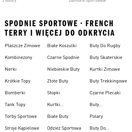
2 kolory
Damskie Sportswear
SPODNIE SPORTOWE • FRENCH
TERRY I WIĘCEJ DO ODKRYCIA
Płaszcze Zimowe
Białe Koszulki
Buty Do Rugby
Kombinezony
Czarne Spodnie
Buty Skaterskie
Nerki
Niebieskie Buty
Kurtki Zimowe
Krótkie Topy
Złote Buty
Buty Trekkingowe
Bomberki
Stopki
Czarne Plecaki
Tank Topy
Kurtki
Buty
Przeciwdeszczowe
Wspinaczkowe
Torby Sportowe
Białe Buty
Polary
Stroje Kąpielowe
Odzież Sportowa
Buty Do