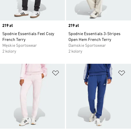
Price
219 zł
Price
219 zł
Spodnie Essentials Feel Cozy
Spodnie Essentials 3-Stripes
French Terry
Open Hem French Terry
Męskie Sportswear
Damskie Sportswear
2 kolory
2 kolory
Dodaj do listy życzeń
Do