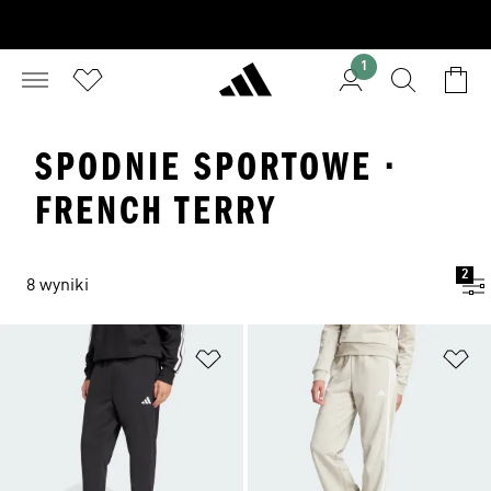
1
SPODNIE SPORTOWE ·
FRENCH TERRY
2
8 wyniki
Dodaj do listy życzeń
Do