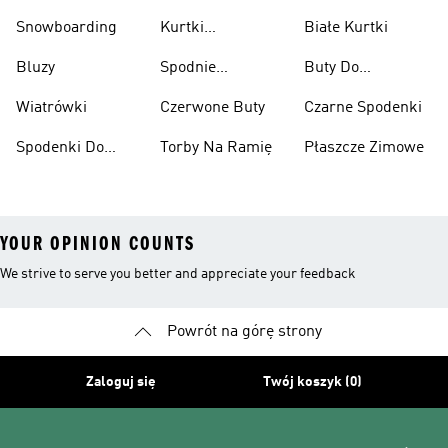
Podnoszenia
Snowboarding
Kurtki
Białe Kurtki
Ciężarów
Narciarskie
Bluzy
Spodnie
Buty Do
Narciarskie
Koszykówki
Wiatrówki
Czerwone Buty
Czarne Spodenki
Spodenki Do
Torby Na Ramię
Płaszcze Zimowe
Kolan
YOUR OPINION COUNTS
We strive to serve you better and appreciate your feedback
Powrót na górę strony
Zaloguj się
Twój koszyk (0)