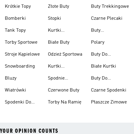
Krótkie Topy
Złote Buty
Buty Trekkingowe
Bomberki
Stopki
Czarne Plecaki
Tank Topy
Kurtki
Buty
Przeciwdeszczowe
Wspinaczkowe
Torby Sportowe
Białe Buty
Polary
Stroje Kąpielowe
Odzież Sportowa
Buty Do
Podnoszenia
Snowboarding
Kurtki
Białe Kurtki
Ciężarów
Narciarskie
Bluzy
Spodnie
Buty Do
Narciarskie
Koszykówki
Wiatrówki
Czerwone Buty
Czarne Spodenki
Spodenki Do
Torby Na Ramię
Płaszcze Zimowe
Kolan
YOUR OPINION COUNTS