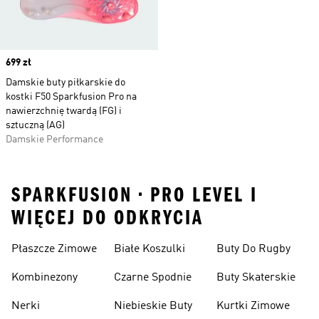
Price
699 zł
Damskie buty piłkarskie do
kostki F50 Sparkfusion Pro na
nawierzchnię twardą (FG) i
sztuczną (AG)
Damskie Performance
SPARKFUSION • PRO LEVEL I
WIĘCEJ DO ODKRYCIA
Płaszcze Zimowe
Białe Koszulki
Buty Do Rugby
Kombinezony
Czarne Spodnie
Buty Skaterskie
Nerki
Niebieskie Buty
Kurtki Zimowe