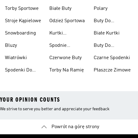
Przeciwdeszczowe
Wspinaczkowe
Torby Sportowe
Białe Buty
Polary
Stroje Kąpielowe
Odzież Sportowa
Buty Do
Podnoszenia
Snowboarding
Kurtki
Białe Kurtki
Ciężarów
Narciarskie
Bluzy
Spodnie
Buty Do
Narciarskie
Koszykówki
Wiatrówki
Czerwone Buty
Czarne Spodenki
Spodenki Do
Torby Na Ramię
Płaszcze Zimowe
Kolan
YOUR OPINION COUNTS
We strive to serve you better and appreciate your feedback
Powrót na górę strony