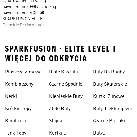
sznurowadeł na twardą
nawierzchnię (FG) / sztuczną
nawierzchnię (AG) F50
SPARKFUSION ELITE
Damskie Performance
SPARKFUSION • ELITE LEVEL I
WIĘCEJ DO ODKRYCIA
Płaszcze Zimowe
Białe Koszulki
Buty Do Rugby
Kombinezony
Czarne Spodnie
Buty Skaterskie
Nerki
Niebieskie Buty
Kurtki Zimowe
Krótkie Topy
Złote Buty
Buty Trekkingowe
Bomberki
Stopki
Czarne Plecaki
Tank Topy
Kurtki
Buty