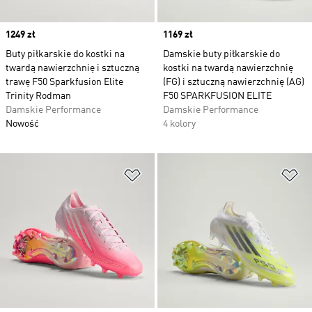
Price
1249 zł
Price
1169 zł
Buty piłkarskie do kostki na
Damskie buty piłkarskie do
twardą nawierzchnię i sztuczną
kostki na twardą nawierzchnię
trawę F50 Sparkfusion Elite
(FG) i sztuczną nawierzchnię (AG)
Trinity Rodman
F50 SPARKFUSION ELITE
Damskie Performance
Damskie Performance
Nowość
4 kolory
Dodaj do listy życzeń
Do