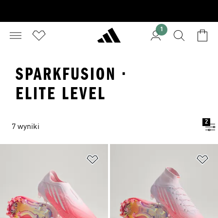
1
SPARKFUSION ·
ELITE LEVEL
2
7 wyniki
Dodaj do listy życzeń
Do