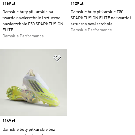
Price
1169 zł
Price
1129 zł
Damskie buty piłkarskie na
Damskie buty piłkarskie F50
twardą nawierzchnię i sztuczną
SPARKFUSION ELITE na twardą i
nawierzchnię F50 SPARKFUSION
sztuczną nawierzchnię
ELITE
Damskie Performance
Damskie Performance
Dodaj do listy życzeń
Price
1169 zł
Damskie buty piłkarskie bez