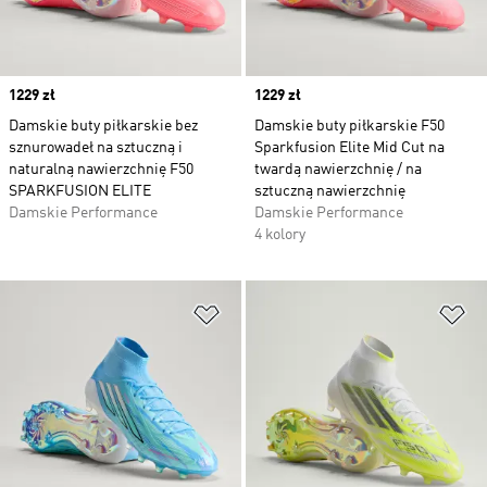
Price
1229 zł
Price
1229 zł
Damskie buty piłkarskie bez
Damskie buty piłkarskie F50
sznurowadeł na sztuczną i
Sparkfusion Elite Mid Cut na
naturalną nawierzchnię F50
twardą nawierzchnię / na
SPARKFUSION ELITE
sztuczną nawierzchnię
Damskie Performance
Damskie Performance
4 kolory
Dodaj do listy życzeń
Do