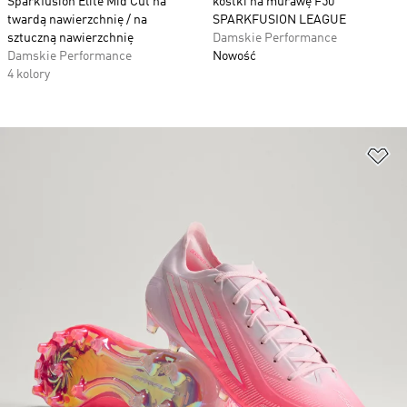
Sparkfusion Elite Mid Cut na
kostki na murawę F50
twardą nawierzchnię / na
SPARKFUSION LEAGUE
sztuczną nawierzchnię
Damskie Performance
Damskie Performance
Nowość
4 kolory
Do