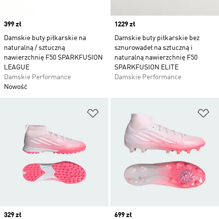
Price
399 zł
Price
1229 zł
Damskie buty piłkarskie na
Damskie buty piłkarskie bez
naturalną / sztuczną
sznurowadeł na sztuczną i
nawierzchnię F50 SPARKFUSION
naturalną nawierzchnię F50
LEAGUE
SPARKFUSION ELITE
Damskie Performance
Damskie Performance
Nowość
Dodaj do listy życzeń
Do
Price
329 zł
Price
699 zł