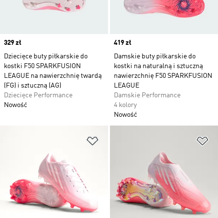
Price
329 zł
Price
419 zł
Dziecięce buty piłkarskie do
Damskie buty piłkarskie do
kostki F50 SPARKFUSION
kostki na naturalną i sztuczną
LEAGUE na nawierzchnię twardą
nawierzchnię F50 SPARKFUSION
(FG) i sztuczną (AG)
LEAGUE
Dziecięce Performance
Damskie Performance
Nowość
4 kolory
Nowość
Dodaj do listy życzeń
Do