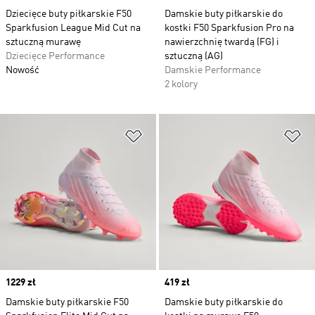
Dziecięce buty piłkarskie F50
Damskie buty piłkarskie do
Sparkfusion League Mid Cut na
kostki F50 Sparkfusion Pro na
sztuczną murawę
nawierzchnię twardą (FG) i
Dziecięce Performance
sztuczną (AG)
Nowość
Damskie Performance
2 kolory
Dodaj do listy życzeń
Do
Price
1229 zł
Price
419 zł
Damskie buty piłkarskie F50
Damskie buty piłkarskie do