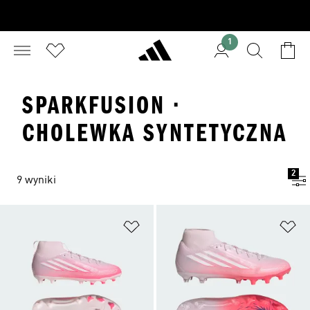
1
SPARKFUSION ·
CHOLEWKA SYNTETYCZNA
2
9 wyniki
Dodaj do listy życzeń
Do