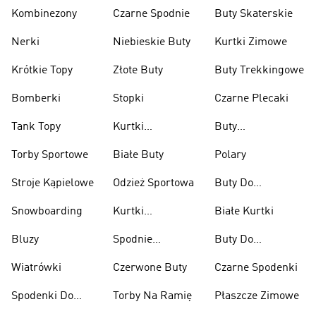
Kombinezony
Czarne Spodnie
Buty Skaterskie
Nerki
Niebieskie Buty
Kurtki Zimowe
Krótkie Topy
Złote Buty
Buty Trekkingowe
Bomberki
Stopki
Czarne Plecaki
Tank Topy
Kurtki
Buty
Przeciwdeszczowe
Wspinaczkowe
Torby Sportowe
Białe Buty
Polary
Stroje Kąpielowe
Odzież Sportowa
Buty Do
Podnoszenia
Snowboarding
Kurtki
Białe Kurtki
Ciężarów
Narciarskie
Bluzy
Spodnie
Buty Do
Narciarskie
Koszykówki
Wiatrówki
Czerwone Buty
Czarne Spodenki
Spodenki Do
Torby Na Ramię
Płaszcze Zimowe
Kolan