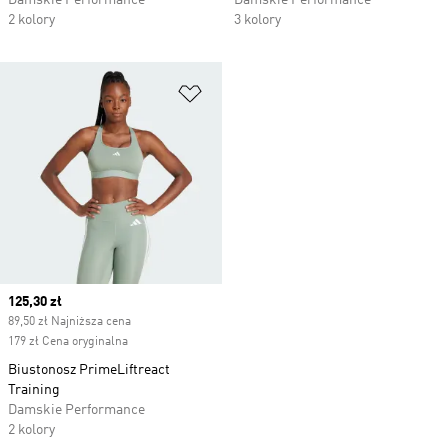
Damskie Performance
Damskie Performance
2 kolory
3 kolory
Dodaj do listy życzeń
Current price
125,30 zł
89,50 zł Najniższa cena
179 zł Cena oryginalna
Biustonosz PrimeLiftreact
Training
Damskie Performance
2 kolory