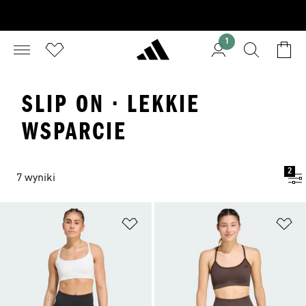
1
SLIP ON · LEKKIE
WSPARCIE
2
7 wyniki
Dodaj do listy życzeń
Do