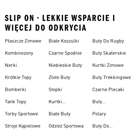
SLIP ON • LEKKIE WSPARCIE I
WIĘCEJ DO ODKRYCIA
Płaszcze Zimowe
Białe Koszulki
Buty Do Rugby
Kombinezony
Czarne Spodnie
Buty Skaterskie
Nerki
Niebieskie Buty
Kurtki Zimowe
Krótkie Topy
Złote Buty
Buty Trekkingowe
Bomberki
Stopki
Czarne Plecaki
Tank Topy
Kurtki
Buty
Przeciwdeszczowe
Wspinaczkowe
Torby Sportowe
Białe Buty
Polary
Stroje Kąpielowe
Odzież Sportowa
Buty Do
Podnoszenia