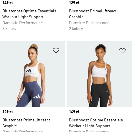
Price
149 zł
Price
129 zł
Biustonosz Optime Essentials
Biustonosz PrimeLiftreact
Workout Light Support
Graphic
Damskie Performance
Damskie Performance
3 kolory
2 kolory
Dodaj do listy życzeń
Do
Price
129 zł
Price
149 zł
Biustonosz PrimeLiftreact
Biustonosz Optime Essentials
Graphic
Workout Light Support