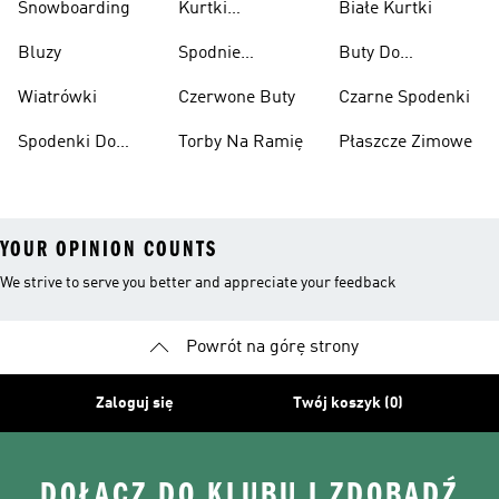
Snowboarding
Kurtki
Białe Kurtki
Ciężarów
Narciarskie
Bluzy
Spodnie
Buty Do
Narciarskie
Koszykówki
Wiatrówki
Czerwone Buty
Czarne Spodenki
Spodenki Do
Torby Na Ramię
Płaszcze Zimowe
Kolan
YOUR OPINION COUNTS
We strive to serve you better and appreciate your feedback
Powrót na górę strony
Zaloguj się
Twój koszyk (0)
DOŁĄCZ DO KLUBU I ZDOBĄDŹ