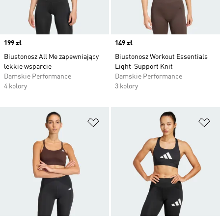
Price
199 zł
Price
149 zł
Biustonosz All Me zapewniający
Biustonosz Workout Essentials
lekkie wsparcie
Light-Support Knit
Damskie Performance
Damskie Performance
4 kolory
3 kolory
Dodaj do listy życzeń
Do