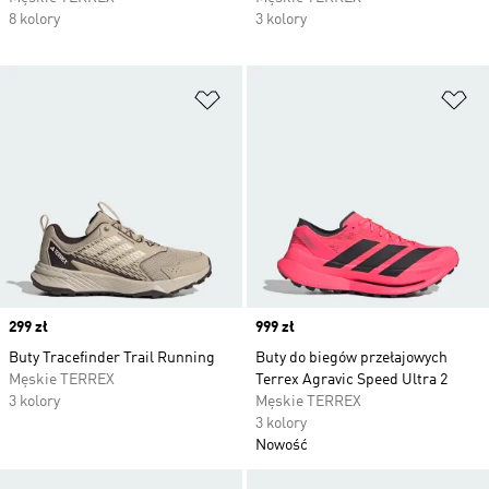
8 kolory
3 kolory
Dodaj do listy życzeń
Do
Price
299 zł
Price
999 zł
Buty Tracefinder Trail Running
Buty do biegów przełajowych
Męskie TERREX
Terrex Agravic Speed Ultra 2
3 kolory
Męskie TERREX
3 kolory
Nowość