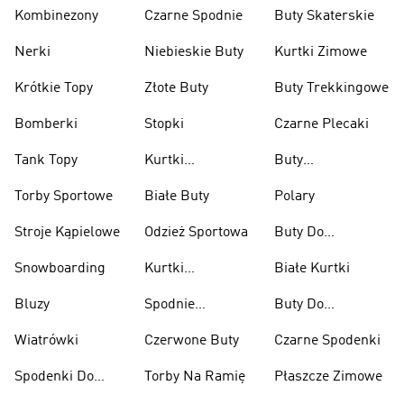
Kombinezony
Czarne Spodnie
Buty Skaterskie
Nerki
Niebieskie Buty
Kurtki Zimowe
Krótkie Topy
Złote Buty
Buty Trekkingowe
Bomberki
Stopki
Czarne Plecaki
Tank Topy
Kurtki
Buty
Przeciwdeszczowe
Wspinaczkowe
Torby Sportowe
Białe Buty
Polary
Stroje Kąpielowe
Odzież Sportowa
Buty Do
Podnoszenia
Snowboarding
Kurtki
Białe Kurtki
Ciężarów
Narciarskie
Bluzy
Spodnie
Buty Do
Narciarskie
Koszykówki
Wiatrówki
Czerwone Buty
Czarne Spodenki
Spodenki Do
Torby Na Ramię
Płaszcze Zimowe
Kolan