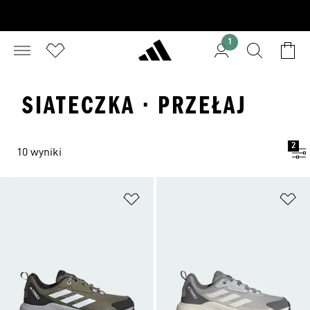
1
SIATECZKA · PRZEŁAJ
2
10 wyniki
Dodaj do listy życzeń
Do