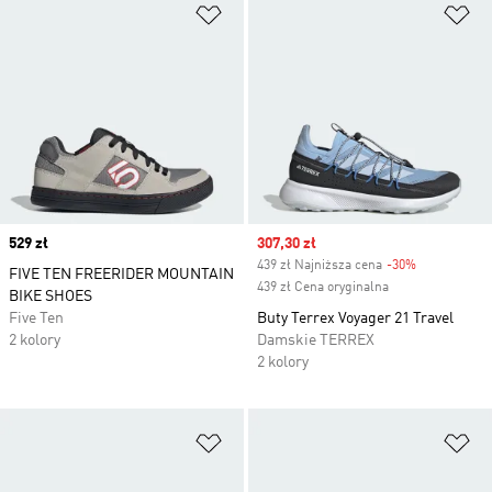
Dodaj do listy życzeń
Do
Price
529 zł
Sale price
307,30 zł
439 zł Najniższa cena
-30%
Discount
FIVE TEN FREERIDER MOUNTAIN
439 zł Cena oryginalna
BIKE SHOES
Five Ten
Buty Terrex Voyager 21 Travel
2 kolory
Damskie TERREX
2 kolory
Dodaj do listy życzeń
Do