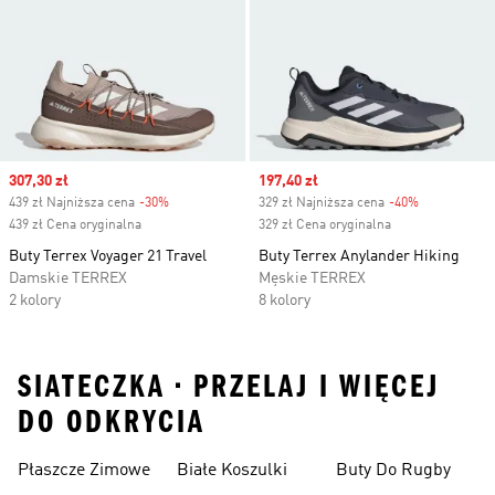
Sale price
307,30 zł
Sale price
197,40 zł
439 zł Najniższa cena
-30%
Discount
329 zł Najniższa cena
-40%
Discount
439 zł Cena oryginalna
329 zł Cena oryginalna
Buty Terrex Voyager 21 Travel
Buty Terrex Anylander Hiking
Damskie TERREX
Męskie TERREX
2 kolory
8 kolory
SIATECZKA • PRZELAJ I WIĘCEJ
DO ODKRYCIA
Płaszcze Zimowe
Białe Koszulki
Buty Do Rugby