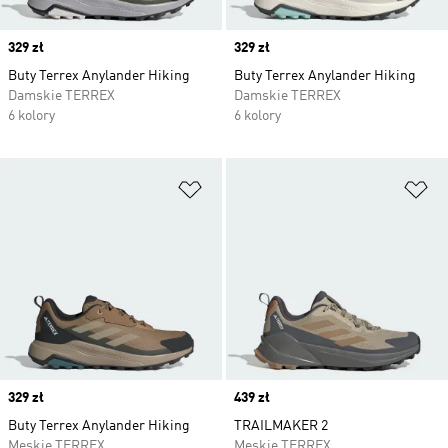
Price
329 zł
Price
329 zł
Buty Terrex Anylander Hiking
Buty Terrex Anylander Hiking
Damskie TERREX
Damskie TERREX
6 kolory
6 kolory
Dodaj do listy życzeń
Do
Price
329 zł
Price
439 zł
Buty Terrex Anylander Hiking
TRAILMAKER 2
Męskie TERREX
Męskie TERREX