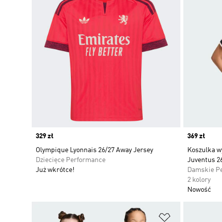
Price
329 zł
Price
369 zł
Olympique Lyonnais 26/27 Away Jersey
Koszulka w
Dziecięce Performance
Juventus 2
Już wkrótce!
Damskie P
2 kolory
Nowość
Dodaj do listy