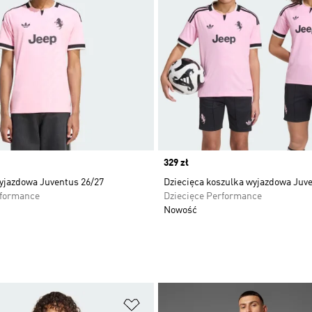
Price
329 zł
yjazdowa Juventus 26/27
Dziecięca koszulka wyjazdowa Juv
rformance
Dziecięce Performance
Nowość
 życzeń
Dodaj do listy życzeń