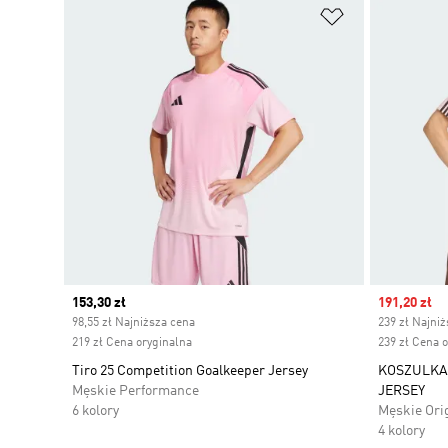
Dodaj do listy
Current price
153,30 zł
Sale price
191,20 zł
98,55 zł Najniższa cena
239 zł Najni
219 zł Cena oryginalna
239 zł Cena 
Tiro 25 Competition Goalkeeper Jersey
KOSZULKA
Męskie Performance
JERSEY
6 kolory
Męskie Ori
4 kolory