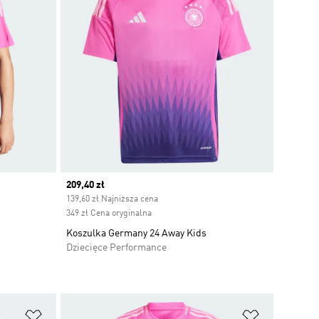
Current price
209,40 zł
139,60 zł Najniższa cena
349 zł Cena oryginalna
Koszulka Germany 24 Away Kids
Dziecięce Performance
Dodaj do listy życzeń
Dodaj do li