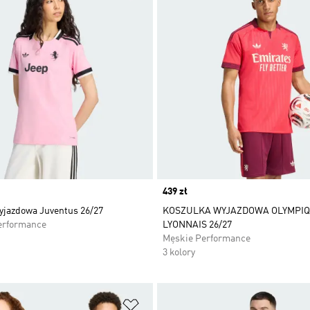
Price
439 zł
yjazdowa Juventus 26/27
KOSZULKA WYJAZDOWA OLYMPI
erformance
LYONNAIS 26/27
Męskie Performance
3 kolory
 życzeń
Dodaj do listy życzeń