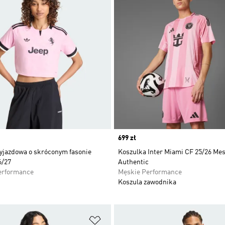
Price
699 zł
yjazdowa o skróconym fasonie
Koszulka Inter Miami CF 25/26 Me
6/27
Authentic
erformance
Męskie Performance
Koszula zawodnika
 życzeń
Dodaj do listy życzeń