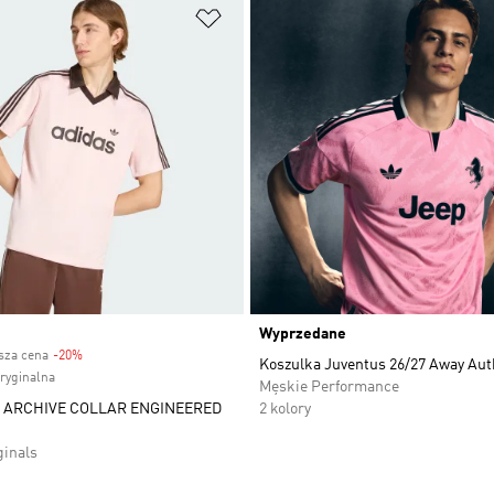
 życzeń
Dodaj do listy życzeń
Wyprzedane
ższa cena
-20%
Discount
Koszulka Juventus 26/27 Away Aut
oryginalna
Męskie Performance
 ARCHIVE COLLAR ENGINEERED
2 kolory
ginals