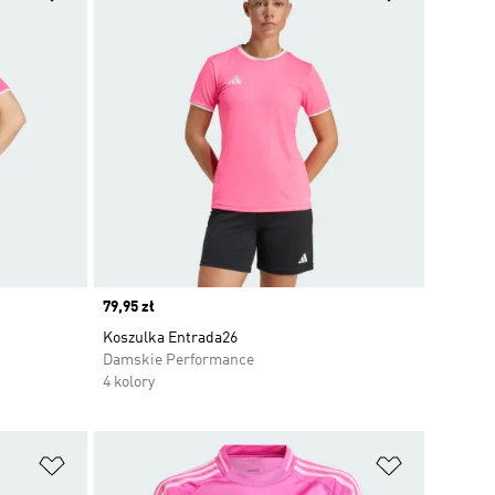
Price
79,95 zł
Koszulka Entrada26
Damskie Performance
4 kolory
Dodaj do listy życzeń
Dodaj do li