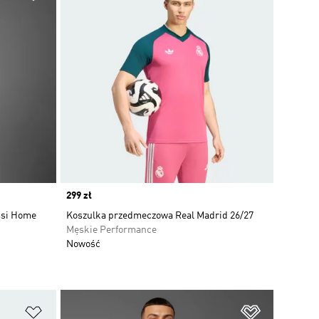
Price
299 zł
ssi Home
Koszulka przedmeczowa Real Madrid 26/27
Męskie Performance
Nowość
Dodaj do listy życzeń
Dodaj do li