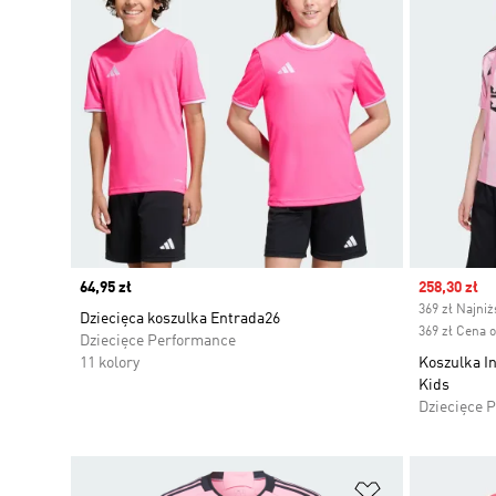
Price
64,95 zł
Sale price
258,30 zł
369 zł Najni
Dziecięca koszulka Entrada26
369 zł Cena 
Dziecięce Performance
11 kolory
Koszulka I
Kids
Dziecięce 
Dodaj do listy