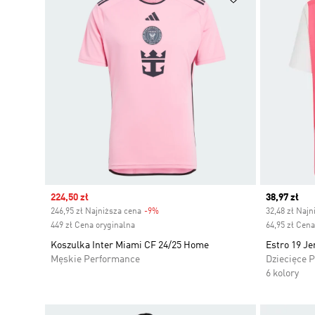
Sale price
224,50 zł
Current pr
38,97 zł
246,95 zł Najniższa cena
-9%
Discount
32,48 zł Najn
449 zł Cena oryginalna
64,95 zł Cena
Koszulka Inter Miami CF 24/25 Home
Estro 19 Je
Męskie Performance
Dziecięce 
6 kolory