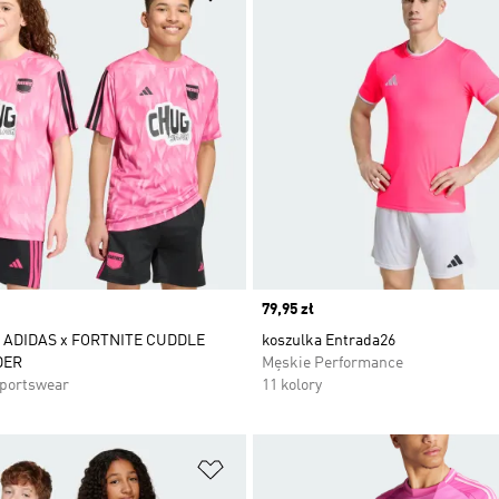
Price
79,95 zł
ADIDAS x FORTNITE CUDDLE
koszulka Entrada26
DER
Męskie Performance
Sportswear
11 kolory
 życzeń
Dodaj do listy życzeń