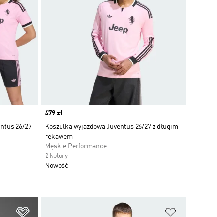
Price
479 zł
entus 26/27
Koszulka wyjazdowa Juventus 26/27 z długim
rękawem
Męskie Performance
2 kolory
Nowość
Dodaj do listy życzeń
Dodaj do li