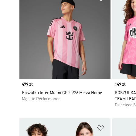
Price
479 zł
Price
149 zł
Koszulka Inter Miami CF 25/26 Messi Home
KOSZULKA 
Męskie Performance
TEAM LEA
Dziecięce 
Dodaj do listy