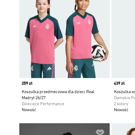
Price
259 zł
Price
439 zł
Koszulka przedmeczowa dla dzieci Real
Koszulka w
Madryt 26/27
Damskie P
Dziecięce Performance
2 kolory
Nowość
Nowość
Dodaj do listy