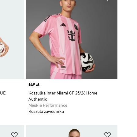
Price
649 zł
QUE
Koszulka Inter Miami CF 25/26 Home
Authentic
Męskie Performance
Koszula zawodnika
Dodaj do listy życzeń
Dodaj do li