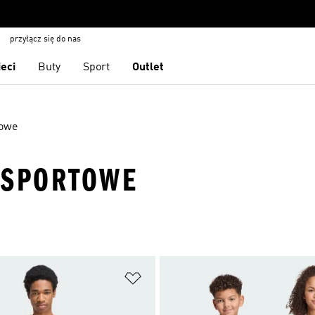
przyłącz się do nas
ieci
Buty
Sport
Outlet
towe
 SPORTOWE
 życzeń
Dodaj do listy życzeń