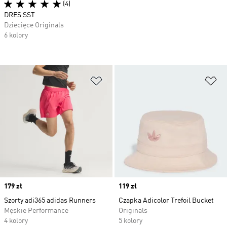
(4)
DRES SST
Dziecięce Originals
6 kolory
Dodaj do listy życzeń
Do
Price
179 zł
Price
119 zł
Szorty adi365 adidas Runners
Czapka Adicolor Trefoil Bucket
Męskie Performance
Originals
4 kolory
5 kolory