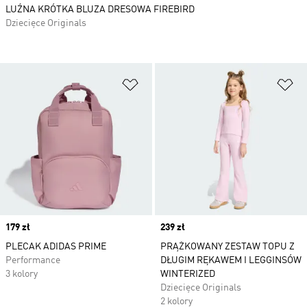
LUŹNA KRÓTKA BLUZA DRESOWA FIREBIRD
Dziecięce Originals
Dodaj do listy życzeń
Do
Price
179 zł
Price
239 zł
PLECAK ADIDAS PRIME
PRĄŻKOWANY ZESTAW TOPU Z
Performance
DŁUGIM RĘKAWEM I LEGGINSÓW
3 kolory
WINTERIZED
Dziecięce Originals
2 kolory