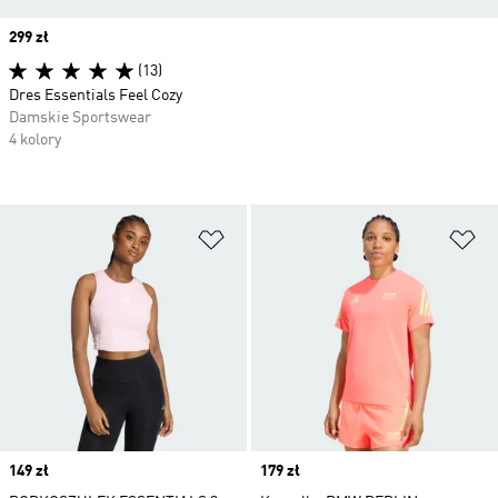
Price
299 zł
(13)
Dres Essentials Feel Cozy
Damskie Sportswear
4 kolory
Dodaj do listy życzeń
Do
Price
149 zł
Price
179 zł