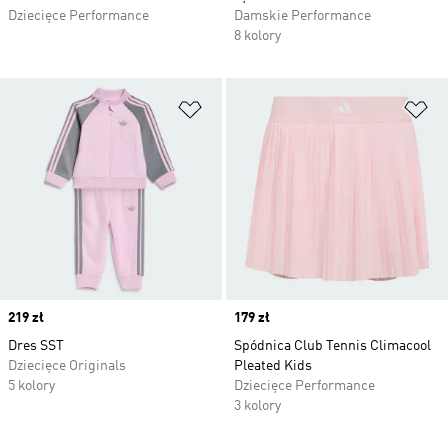
Dziecięce Performance
Damskie Performance
8 kolory
Dodaj do listy życzeń
Do
Price
219 zł
Price
179 zł
Dres SST
Spódnica Club Tennis Climacool
Dziecięce Originals
Pleated Kids
5 kolory
Dziecięce Performance
3 kolory