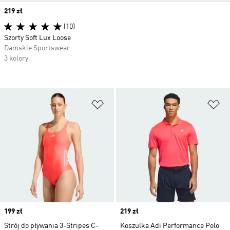
Price
219 zł
(10)
Szorty Soft Lux Loose
Damskie Sportswear
3 kolory
Dodaj do listy życzeń
Do
Price
199 zł
Price
219 zł
Strój do pływania 3-Stripes C-
Koszulka Adi Performance Polo