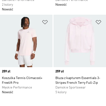
Damskie Performance
Damskie Performance
2 kolory
Nowość
Nowość
Dodaj do listy życzeń
Do
Price
259 zł
Price
259 zł
Koszulka Tennis Climacool+
Bluza z kapturem Essentials 3-
Freelift Pro
Stripes French Terry Full-Zip
Męskie Performance
Damskie Sportswear
Nowość
5 kolory