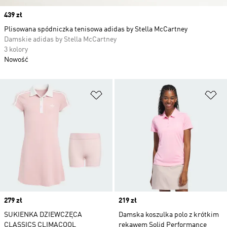
Price
439 zł
Plisowana spódniczka tenisowa adidas by Stella McCartney
Damskie adidas by Stella McCartney
3 kolory
Nowość
Dodaj do listy życzeń
Do
Price
279 zł
Price
219 zł
SUKIENKA DZIEWCZĘCA
Damska koszulka polo z krótkim
CLASSICS CLIMACOOL
rękawem Solid Performance