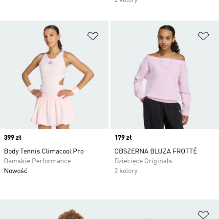
2 kolory
Dodaj do listy życzeń
Do
Price
399 zł
Price
179 zł
Body Tennis Climacool Pro
OBSZERNA BLUZA FROTTÉ
Damskie Performance
Dziecięce Originals
Nowość
2 kolory
Do