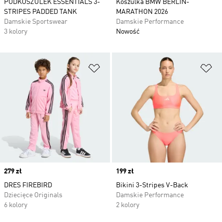
PODKOSZULEK ESSENTIALS 3-
Koszulka BMW BERLIN-
STRIPES PADDED TANK
MARATHON 2026
Damskie Sportswear
Damskie Performance
3 kolory
Nowość
Dodaj do listy życzeń
Do
Price
279 zł
Price
199 zł
DRES FIREBIRD
Bikini 3-Stripes V-Back
Dziecięce Originals
Damskie Performance
6 kolory
2 kolory