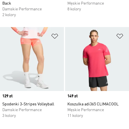
Back
Męskie Performance
Damskie Performance
8 kolory
2 kolory
Dodaj do listy życzeń
Do
Price
129 zł
Price
149 zł
Spodenki 3-Stripes Volleyball
Koszulka adi365 CLIMACOOL
Damskie Performance
Męskie Performance
3 kolory
11 kolory