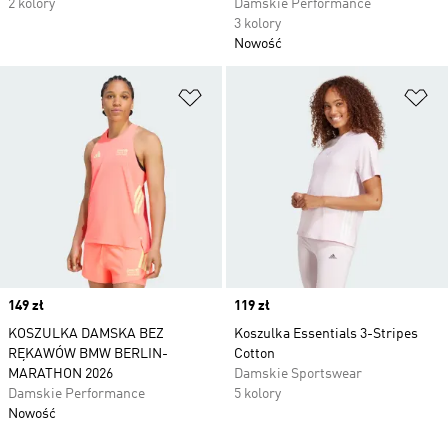
2 kolory
Damskie Performance
3 kolory
Nowość
Dodaj do listy życzeń
Do
Price
149 zł
Price
119 zł
KOSZULKA DAMSKA BEZ
Koszulka Essentials 3-Stripes
RĘKAWÓW BMW BERLIN-
Cotton
MARATHON 2026
Damskie Sportswear
Damskie Performance
5 kolory
Nowość