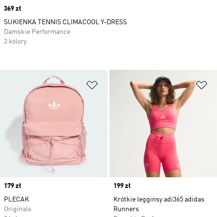
Price
369 zł
SUKIENKA TENNIS CLIMACOOL Y-DRESS
Damskie Performance
3 kolory
Dodaj do listy życzeń
Do
Price
179 zł
Price
199 zł
PLECAK
Krótkie legginsy adi365 adidas
Originals
Runners