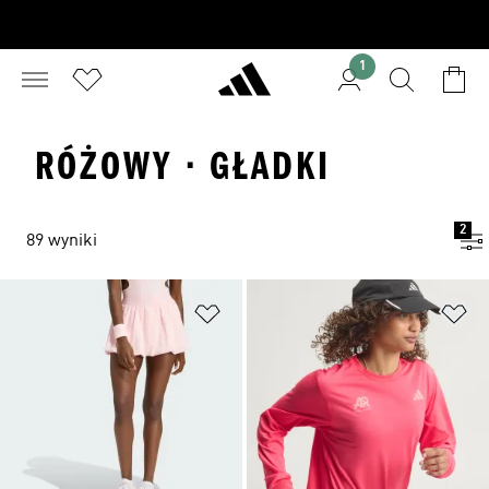
1
RÓŻOWY · GŁADKI
2
89 wyniki
Dodaj do listy życzeń
Do