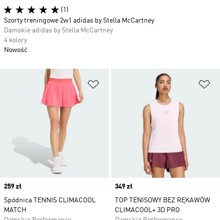
(1)
Szorty treningowe 2w1 adidas by Stella McCartney
Damskie adidas by Stella McCartney
4 kolory
Nowość
Dodaj do listy życzeń
Do
Price
259 zł
Price
349 zł
Spódnica TENNIS CLIMACOOL
TOP TENISOWY BEZ RĘKAWÓW
MATCH
CLIMACOOL+ 3D PRO