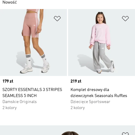
Nowość
Dodaj do listy życzeń
Do
Price
179 zł
Price
219 zł
SZORTY ESSENTIALS 3 STRIPES
Komplet dresowy dla
SEAMLESS 5 INCH
dziewczynek Seasonals Ruffles
Damskie Originals
Dziecięce Sportswear
2 kolory
2 kolory
Do