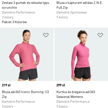
Zestaw 3 gumek do włosów typu
Bluza z kapturem adidas Z.N.E.
scrunchie
Full Zip
Damskie Performance
Damskie Sportswear
2 kolory
5 kolory
Pakiet 3 Kolorów
Dodaj do listy życzeń
Do
Price
219 zł
Price
299 zł
Bluza adi365 Iconic Running 1/2
Kurtka do biegania adi365
Zip
Seasonal Womens
Damskie Performance
Damskie Performance
3 kolory
3 kolory