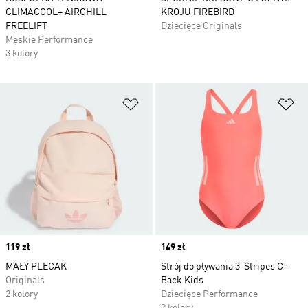
CLIMACOOL+ AIRCHILL
KROJU FIREBIRD
FREELIFT
Dziecięce Originals
Męskie Performance
3 kolory
Dodaj do listy życzeń
Do
Price
119 zł
Price
149 zł
MAŁY PLECAK
Strój do pływania 3-Stripes C-
Originals
Back Kids
2 kolory
Dziecięce Performance