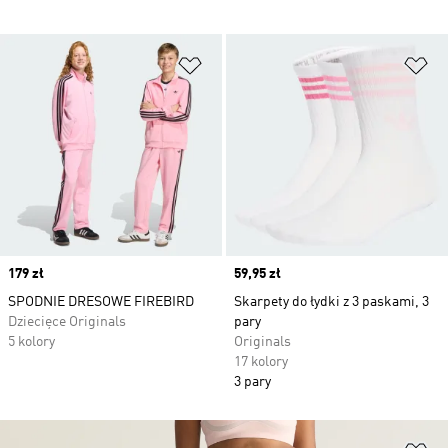
Dodaj do listy życzeń
Do
Price
179 zł
Price
59,95 zł
SPODNIE DRESOWE FIREBIRD
Skarpety do łydki z 3 paskami, 3
Dziecięce Originals
pary
5 kolory
Originals
17 kolory
3 pary
Do