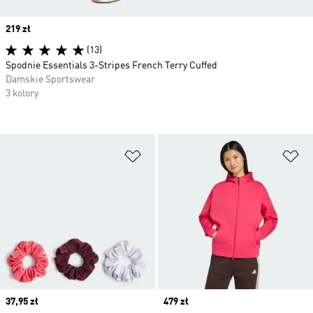
Price
219 zł
(13)
Spodnie Essentials 3-Stripes French Terry Cuffed
Damskie Sportswear
3 kolory
Dodaj do listy życzeń
Do
Price
37,95 zł
Price
479 zł