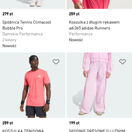
Price
279 zł
Price
259 zł
Spódnica Tennis Climacool
Koszulka z długim rękawem
Bubble Pro
adi365 adidas Runners
Damskie Performance
Performance
2 kolory
Nowość
Nowość
Dodaj do listy życzeń
Do
Price
259 zł
Price
199 zł
KOSZULKA TENISOWA
SPODNIE DRESOWE O LUŹNYM