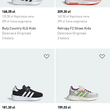
Current price
168,35 zł
Current price
209,30 zł
129,50 zł Najniższa cena
149,50 zł Najniższa cena
259 zł Cena oryginalna
299 zł Cena oryginalna
Buty Country XLG Kids
Retropy F2 Shoes Kids
Dziecięce Originals
Dziecięce Originals
3 kolory
2 kolory
Dodaj do listy życzeń
Do
Current price
181,30 zł
Current price
159,03 zł