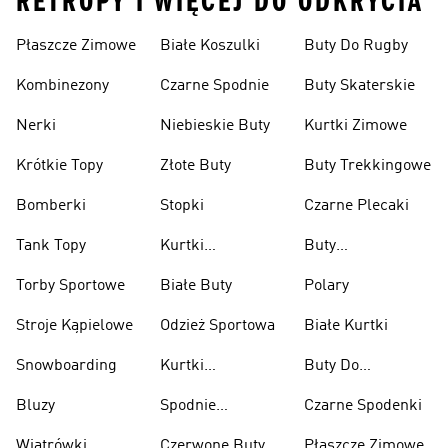
RETROPY I WIĘCEJ DO ODKRYCIA
Płaszcze Zimowe
Białe Koszulki
Buty Do Rugby
Kombinezony
Czarne Spodnie
Buty Skaterskie
Nerki
Niebieskie Buty
Kurtki Zimowe
Krótkie Topy
Złote Buty
Buty Trekkingowe
Bomberki
Stopki
Czarne Plecaki
Tank Topy
Kurtki
Buty
Przeciwdeszczowe
Wspinaczkowe
Torby Sportowe
Białe Buty
Polary
Stroje Kąpielowe
Odzież Sportowa
Białe Kurtki
Snowboarding
Kurtki
Buty Do
Narciarskie
Koszykówki
Bluzy
Spodnie
Czarne Spodenki
Narciarskie
Wiatrówki
Czerwone Buty
Płaszcze Zimowe