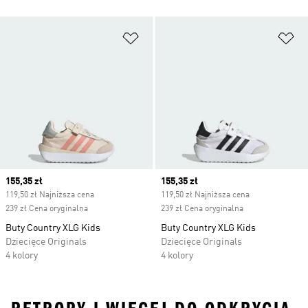
Dodaj do listy życzeń
Do
Current price
155,35 zł
Current price
155,35 zł
119,50 zł Najniższa cena
119,50 zł Najniższa cena
239 zł Cena oryginalna
239 zł Cena oryginalna
Buty Country XLG Kids
Buty Country XLG Kids
Dziecięce Originals
Dziecięce Originals
4 kolory
4 kolory