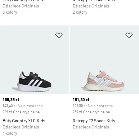
Buty Country XLG Kids
Retropy F2 Shoes Kids
Dziecięce Originals
Dziecięce Originals
3 kolory
2 kolory
Dodaj do listy życzeń
Do
Current price
155,35 zł
Current price
181,30 zł
143,40 zł Najniższa cena
129,50 zł Najniższa cena
239 zł Cena oryginalna
259 zł Cena oryginalna
Buty Country XLG Kids
Retropy F2 Shoes Kids
Dziecięce Originals
Dziecięce Originals
4 kolory