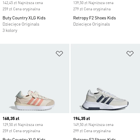
142,45 zł Najniższa cena
139,50 zł Najniższa cena
259 zł Cena oryginalna
279 zł Cena oryginalna
Buty Country XLG Kids
Retropy F2 Shoes Kids
Dziecięce Originals
Dziecięce Originals
3 kolory
Dodaj do listy życzeń
Do
Current price
168,35 zł
Current price
194,35 zł
129,50 zł Najniższa cena
149,50 zł Najniższa cena
259 zł Cena oryginalna
299 zł Cena oryginalna