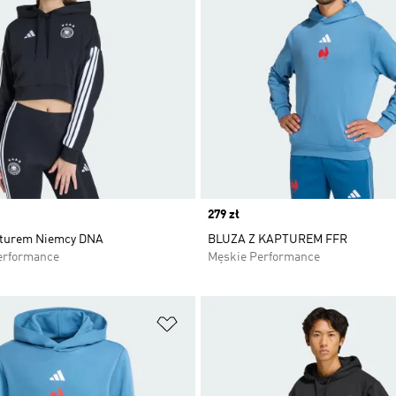
Price
279 zł
pturem Niemcy DNA
BLUZA Z KAPTUREM FFR
erformance
Męskie Performance
 życzeń
Dodaj do listy życzeń