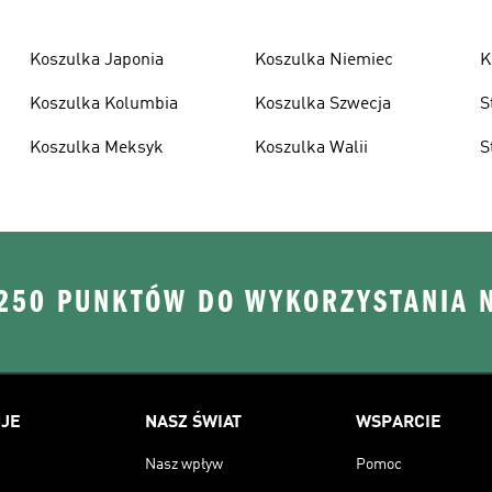
Koszulka Japonia
Koszulka Niemiec
K
Koszulka Kolumbia
Koszulka Szwecja
S
Koszulka Meksyk
Koszulka Walii
S
 250 PUNKTÓW DO WYKORZYSTANIA 
JE
NASZ ŚWIAT
WSPARCIE
Nasz wpływ
Pomoc