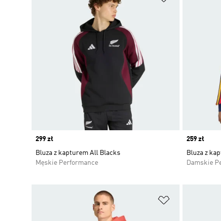
Price
299 zł
Price
259 zł
Bluza z kapturem All Blacks
Bluza z ka
Męskie Performance
Damskie P
Dodaj do listy