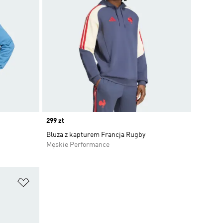
Price
299 zł
Bluza z kapturem Francja Rugby
Męskie Performance
Dodaj do listy życzeń