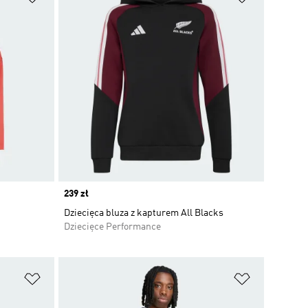
Price
239 zł
Dziecięca bluza z kapturem All Blacks
Dziecięce Performance
Dodaj do listy życzeń
Dodaj do li