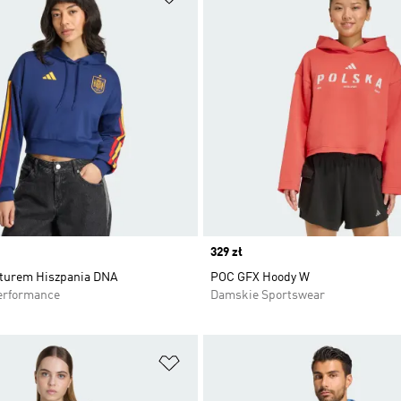
Price
329 zł
pturem Hiszpania DNA
POC GFX Hoody W
erformance
Damskie Sportswear
 życzeń
Dodaj do listy życzeń