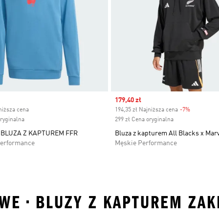
ice
Sale price
179,40 zł
niższa cena
194,35 zł Najniższa cena
-7%
Discount
oryginalna
299 zł Cena oryginalna
 BLUZA Z KAPTUREM FFR
Bluza z kapturem All Blacks x Mar
Performance
Męskie Performance
WE • BLUZY Z KAPTUREM ZAK