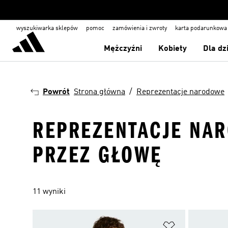
wyszukiwarka sklepów
pomoc
zamówienia i zwroty
karta podarunkowa
Mężczyźni
Kobiety
Dla dz
Powrót
Strona główna
Reprezentacje narodowe
REPREZENTACJE NAR
PRZEZ GŁOWĘ
11 wyniki
Dodaj do listy