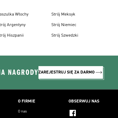
oszulka Włochy
Strój Meksyk
trój Argentyny
Strój Niemiec
trój Hiszpanii
Strój Szwedzki
NA NAGRODY
ZAREJESTRUJ SIĘ ZA DARMO
O FIRMIE
OBSERWUJ NAS
O nas