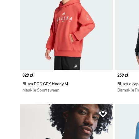
Price
329 zł
Price
259 zł
Bluza POC GFX Hoody M
Bluza z ka
Męskie Sportswear
Damskie P
Dodaj do listy