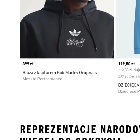
Price
399 zł
Current pr
119,50 zł
112,33 zł Naj
Bluza z kapturem Bob Marley Originals
239 zł Cena 
Męskie Performance
DZIECIĘCA
Dziecięce 
REPREZENTACJE NARODO