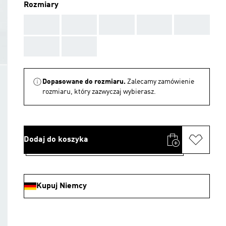
Rozmiary
AAA
AAA
AAA
AAA
AAA
AAA
AAA
Dopasowane do rozmiaru.
Zalecamy zamówienie
rozmiaru, który zazwyczaj wybierasz.
Dodaj do koszyka
Kupuj Niemcy