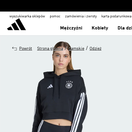
wyszukiwarka sklepów
pomoc
zamówienia i zwroty
karta podarunkowa
Mężczyźni
Kobiety
Dla dz
/
/
Powrót
Strona główna
Damskie
Odzież