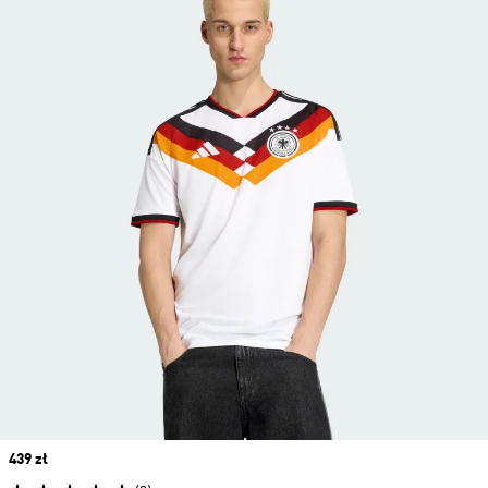
Price
439 zł