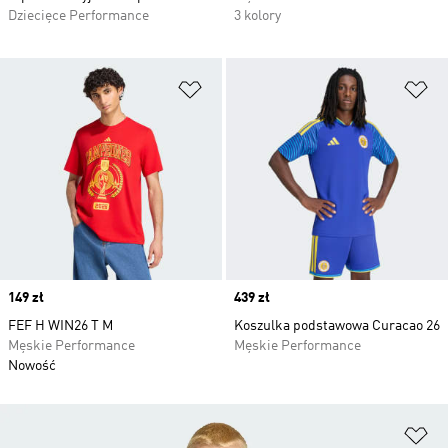
Dziecięce Performance
3 kolory
Dodaj do listy życzeń
Do
Price
149 zł
Price
439 zł
FEF H WIN26 T M
Koszulka podstawowa Curacao 26
Męskie Performance
Męskie Performance
Nowość
Do