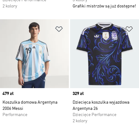
Dziecięce Performance
3 kolory
2 kolory
Grafiki mistrzów są już dostępne!
Dodaj do listy życzeń
Do
Price
479 zł
Price
329 zł
Koszulka domowa Argentyna
Dziecięca koszulka wyjazdowa
2006 Messi
Argentyna 26
Performance
Dziecięce Performance
2 kolory