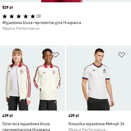
Price
529 zł
(3)
Wyjazdowa bluza reprezentacyjna Hiszpania
Męskie Performance
Dodaj do listy życzeń
Do
Price
439 zł
Price
439 zł
Dziecięca wyjazdowa bluza
Koszulka wyjazdowa Meksyk 26
reprezentacyjna Hiszpania
Męskie Performance