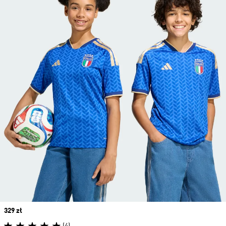
Price
329 zł