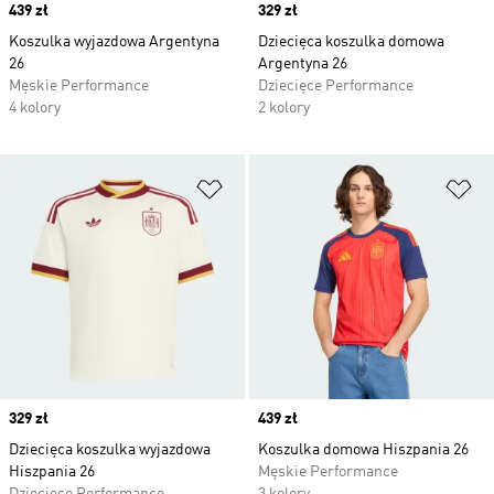
Price
439 zł
Price
329 zł
Koszulka wyjazdowa Argentyna
Dziecięca koszulka domowa
26
Argentyna 26
Męskie Performance
Dziecięce Performance
4 kolory
2 kolory
Dodaj do listy życzeń
Do
Price
329 zł
Price
439 zł
Dziecięca koszulka wyjazdowa
Koszulka domowa Hiszpania 26
Hiszpania 26
Męskie Performance