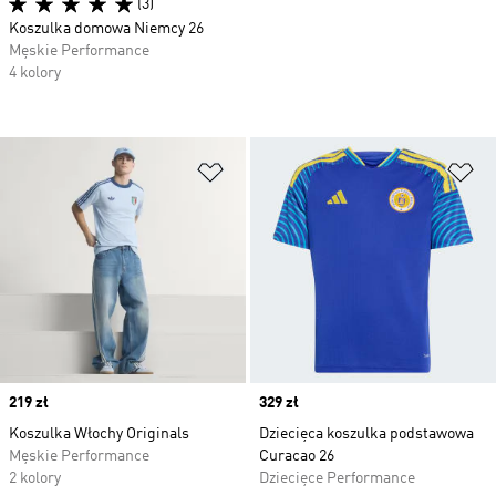
(3)
Koszulka domowa Niemcy 26
Męskie Performance
4 kolory
Dodaj do listy życzeń
Do
Price
219 zł
Price
329 zł
Koszulka Włochy Originals
Dziecięca koszulka podstawowa
Męskie Performance
Curacao 26
2 kolory
Dziecięce Performance