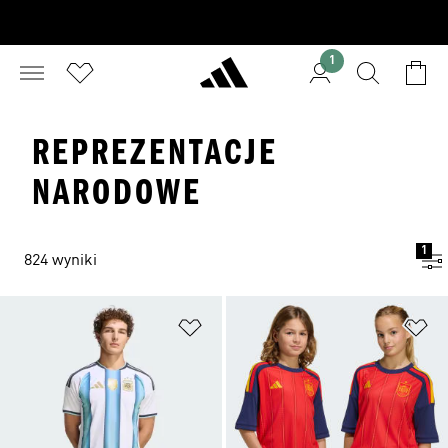
1
REPREZENTACJE
NARODOWE
1
824 wyniki
Dodaj do listy życzeń
Do