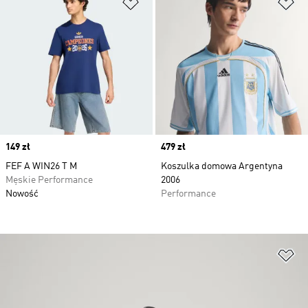
Dodaj do listy życzeń
Do
Price
149 zł
Price
479 zł
FEF A WIN26 T M
Koszulka domowa Argentyna
Męskie Performance
2006
Nowość
Performance
Do