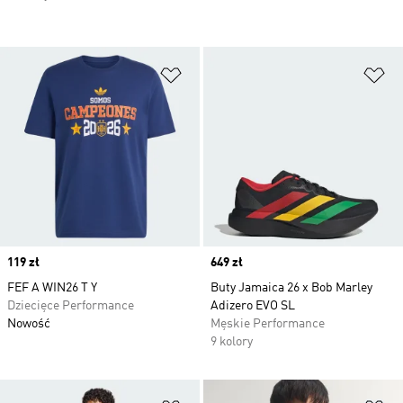
Dodaj do listy życzeń
Do
Price
119 zł
Price
649 zł
FEF A WIN26 T Y
Buty Jamaica 26 x Bob Marley
Dziecięce Performance
Adizero EVO SL
Nowość
Męskie Performance
9 kolory