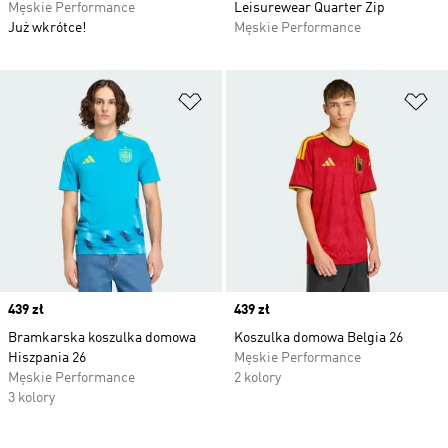
Męskie Performance
Leisurewear Quarter Zip
Już wkrótce!
Męskie Performance
Dodaj do listy życzeń
Do
Price
439 zł
Price
439 zł
Bramkarska koszulka domowa
Koszulka domowa Belgia 26
Hiszpania 26
Męskie Performance
Męskie Performance
2 kolory
3 kolory