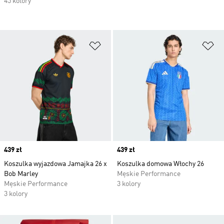
45 kolory
Dodaj do listy życzeń
Do
Price
439 zł
Price
439 zł
Koszulka wyjazdowa Jamajka 26 x
Koszulka domowa Włochy 26
Bob Marley
Męskie Performance
Męskie Performance
3 kolory
3 kolory