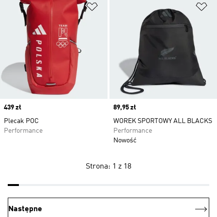
Dodaj do listy życzeń
Do
Price
439 zł
Price
89,95 zł
Plecak POC
WOREK SPORTOWY ALL BLACKS
Performance
Performance
Nowość
Strona: 1 z 18
Następne