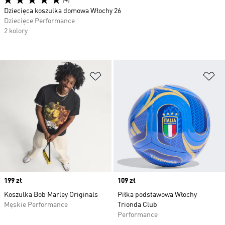
(4)
Dziecięca koszulka domowa Włochy 26
Dziecięce Performance
2 kolory
Dodaj do listy życzeń
Do
Price
199 zł
Price
109 zł
Koszulka Bob Marley Originals
Piłka podstawowa Włochy
Męskie Performance
Trionda Club
Performance