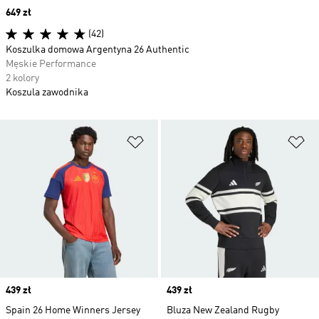
Price
649 zł
(42)
Koszulka domowa Argentyna 26 Authentic
Męskie Performance
2 kolory
Koszula zawodnika
Dodaj do listy życzeń
Do
Price
439 zł
Price
439 zł
Spain 26 Home Winners Jersey
Bluza New Zealand Rugby