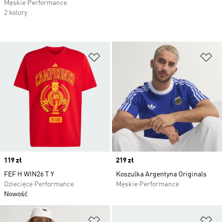
Męskie Performance
2 kolory
Dodaj do listy życzeń
Do
Price
119 zł
Price
219 zł
FEF H WIN26 T Y
Koszulka Argentyna Originals
Dziecięce Performance
Męskie Performance
Nowość
Dodaj do listy życzeń
Do