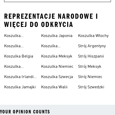
REPREZENTACJE NARODOWE I
WIĘCEJ DO ODKRYCIA
Koszulka
Koszulka Japonia
Koszulka Włochy
Algierska
Koszulka
Koszulka
Strój Argentyny
Argentyna
Kolumbia
Koszulka Belgia
Koszulka Meksyk
Strój Hiszpanii
Koszulka
Koszulka Niemiec
Strój Meksyk
Hiszpania
Koszulka Irlandii
Koszulka Szwecja
Strój Niemiec
Północnej
Koszulka Jamajki
Koszulka Walii
Strój Szwedzki
YOUR OPINION COUNTS