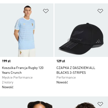
Dodaj do listy życzeń
Do
Price
199 zł
Price
129 zł
Koszulka Francja Rugby 120
CZAPKA Z DASZKIEM ALL
Years Crunch
BLACKS 3-STRIPES
Męskie Performance
Performance
2 kolory
Nowość
Nowość
Do