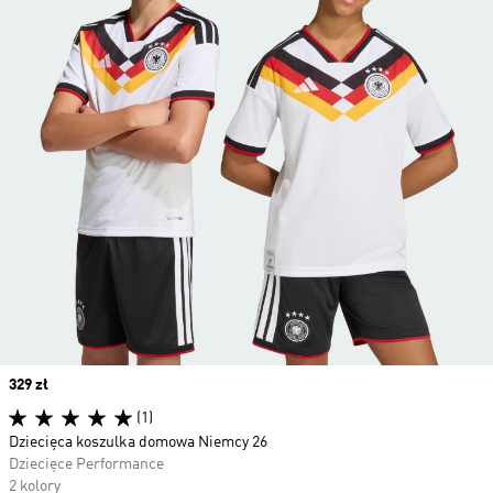
Price
329 zł
(1)
Dziecięca koszulka domowa Niemcy 26
Dziecięce Performance
2 kolory