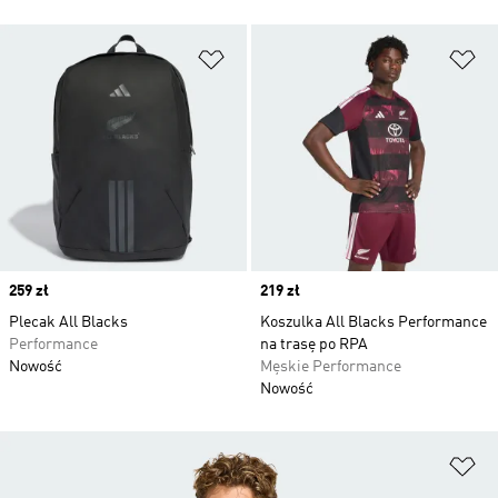
Dodaj do listy życzeń
Do
Price
259 zł
Price
219 zł
Plecak All Blacks
Koszulka All Blacks Performance
Performance
na trasę po RPA
Nowość
Męskie Performance
Nowość
Do