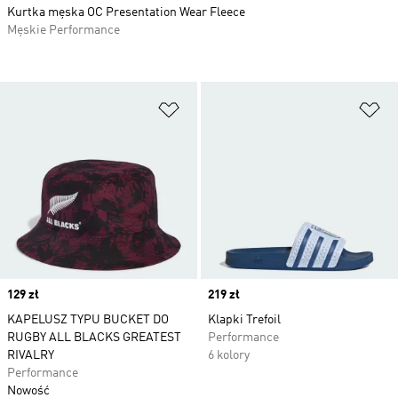
Kurtka męska OC Presentation Wear Fleece
Męskie Performance
Dodaj do listy życzeń
Do
Price
129 zł
Price
219 zł
KAPELUSZ TYPU BUCKET DO
Klapki Trefoil
RUGBY ALL BLACKS GREATEST
Performance
RIVALRY
6 kolory
Performance
Nowość