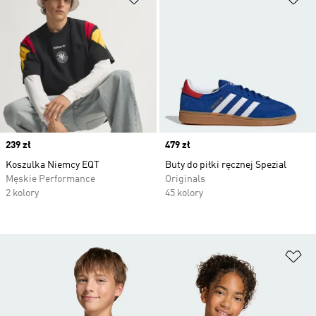
Price
239 zł
Price
479 zł
Koszulka Niemcy EQT
Buty do piłki ręcznej Spezial
Męskie Performance
Originals
2 kolory
45 kolory
Do