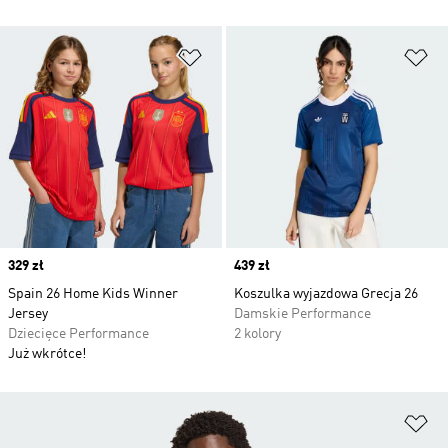
Dodaj do listy życzeń
Do
Price
329 zł
Price
439 zł
Spain 26 Home Kids Winner
Koszulka wyjazdowa Grecja 26
Jersey
Damskie Performance
Dziecięce Performance
2 kolory
Już wkrótce!
Do