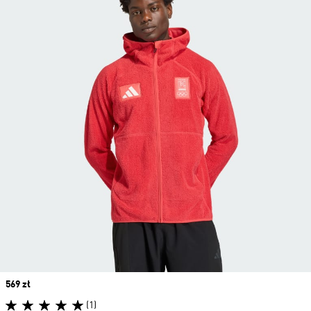
Price
569 zł
(1)