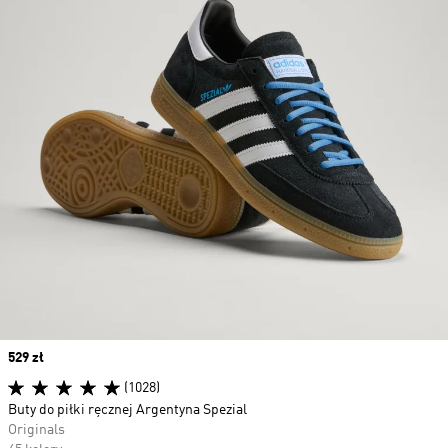
Price
529 zł
(1028)
Buty do piłki ręcznej Argentyna Spezial
Originals