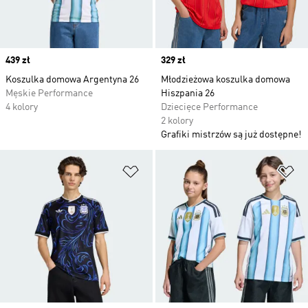
Price
439 zł
Price
329 zł
Koszulka domowa Argentyna 26
Młodzieżowa koszulka domowa
Męskie Performance
Hiszpania 26
4 kolory
Dziecięce Performance
2 kolory
Grafiki mistrzów są już dostępne!
Dodaj do listy życzeń
Do