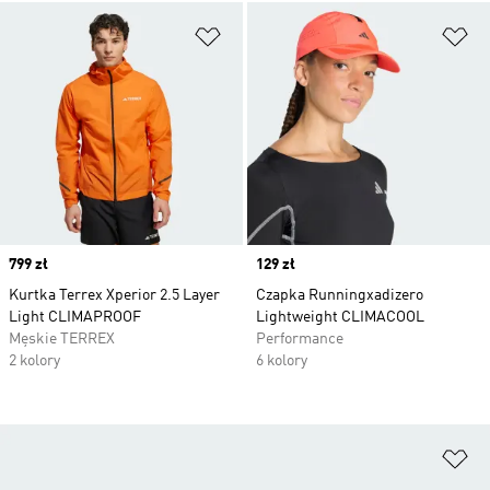
Dodaj do listy życzeń
Do
Price
799 zł
Price
129 zł
Kurtka Terrex Xperior 2.5 Layer
Czapka Runningxadizero
Light CLIMAPROOF
Lightweight CLIMACOOL
Męskie TERREX
Performance
2 kolory
6 kolory
Do