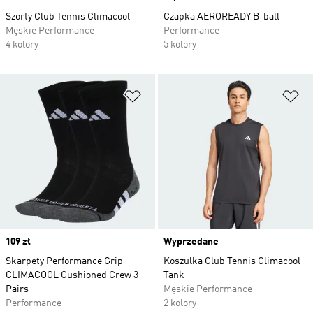
Szorty Club Tennis Climacool
Czapka AEROREADY B-ball
Męskie Performance
Performance
4 kolory
5 kolory
Dodaj do listy życzeń
Do
Price
109 zł
Wyprzedane
Skarpety Performance Grip
Koszulka Club Tennis Climacool
CLIMACOOL Cushioned Crew 3
Tank
Pairs
Męskie Performance
Performance
2 kolory