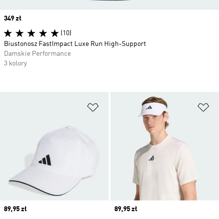
Price
349 zł
(10)
Biustonosz FastImpact Luxe Run High-Support
Damskie Performance
3 kolory
Dodaj do listy życzeń
Do
Price
89,95 zł
Price
89,95 zł