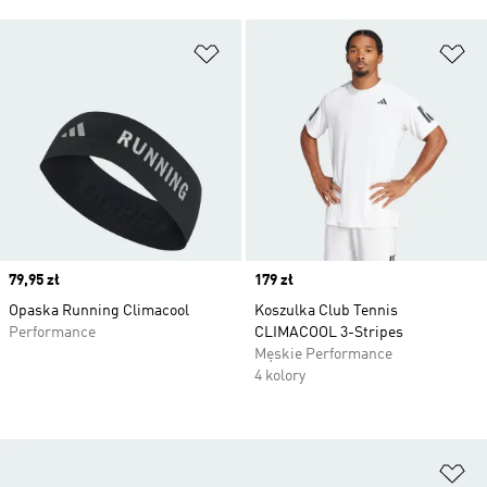
Dodaj do listy życzeń
Do
Price
79,95 zł
Price
179 zł
Opaska Running Climacool
Koszulka Club Tennis
Performance
CLIMACOOL 3-Stripes
Męskie Performance
4 kolory
Do