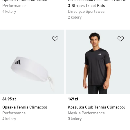
Opaska Tennis Climacool
Dres Seasonal Essentials Tiberio
Performance
3-Stripes Tricot Kids
4 kolory
Dziecięce Sportswear
2 kolory
Dodaj do listy życzeń
Do
Price
64,95 zł
Price
149 zł
Opaska Tennis Climacool
Koszulka Club Tennis Climacool
Performance
Męskie Performance
4 kolory
5 kolory