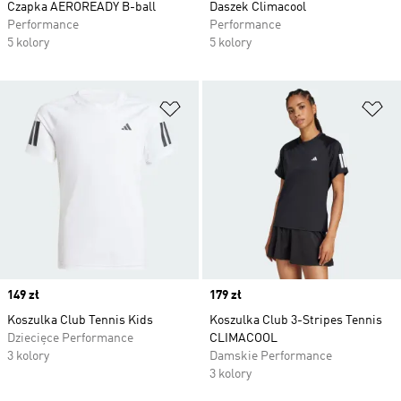
Czapka AEROREADY B-ball
Daszek Climacool
Performance
Performance
5 kolory
5 kolory
Dodaj do listy życzeń
Do
Price
149 zł
Price
179 zł
Koszulka Club Tennis Kids
Koszulka Club 3-Stripes Tennis
Dziecięce Performance
CLIMACOOL
3 kolory
Damskie Performance
3 kolory