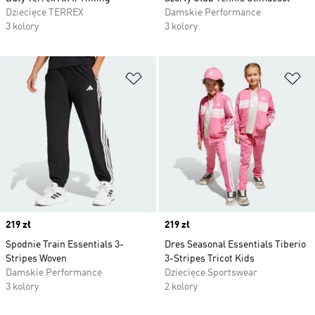
Dziecięce TERREX
Damskie Performance
3 kolory
3 kolory
Dodaj do listy życzeń
Do
Price
219 zł
Price
219 zł
Spodnie Train Essentials 3-
Dres Seasonal Essentials Tiberio
Stripes Woven
3-Stripes Tricot Kids
Damskie Performance
Dziecięce Sportswear
3 kolory
2 kolory