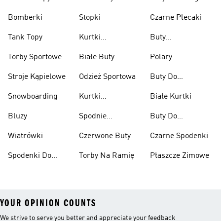
Bomberki
Stopki
Czarne Plecaki
Tank Topy
Kurtki
Buty
Przeciwdeszczowe
Wspinaczkowe
Torby Sportowe
Białe Buty
Polary
Stroje Kąpielowe
Odzież Sportowa
Buty Do
Podnoszenia
Snowboarding
Kurtki
Białe Kurtki
Ciężarów
Narciarskie
Bluzy
Spodnie
Buty Do
Narciarskie
Koszykówki
Wiatrówki
Czerwone Buty
Czarne Spodenki
Spodenki Do
Torby Na Ramię
Płaszcze Zimowe
Kolan
YOUR OPINION COUNTS
We strive to serve you better and appreciate your feedback