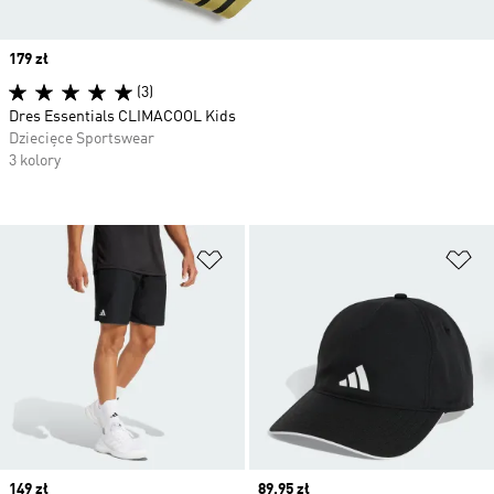
Price
179 zł
(3)
Dres Essentials CLIMACOOL Kids
Dziecięce Sportswear
3 kolory
Dodaj do listy życzeń
Do
Price
149 zł
Price
89,95 zł