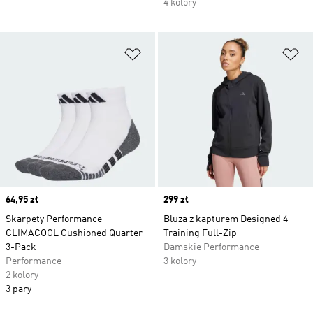
4 kolory
Dodaj do listy życzeń
Do
Price
64,95 zł
Price
299 zł
Skarpety Performance
Bluza z kapturem Designed 4
CLIMACOOL Cushioned Quarter
Training Full-Zip
3-Pack
Damskie Performance
Performance
3 kolory
2 kolory
3 pary