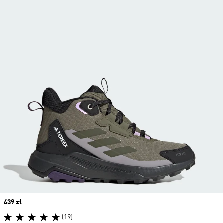
Price
439 zł
(19)