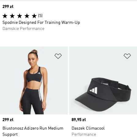
Price
299 zł
(5)
Spodnie Designed For Training Warm-Up
Damskie Performance
Dodaj do listy życzeń
Do
Price
299 zł
Price
89,95 zł
Biustonosz Adizero Run Medium
Daszek Climacool
Support
Performance