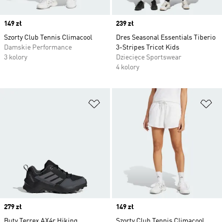
Price
149 zł
Price
239 zł
Szorty Club Tennis Climacool
Dres Seasonal Essentials Tiberio
Damskie Performance
3-Stripes Tricot Kids
3 kolory
Dziecięce Sportswear
4 kolory
Dodaj do listy życzeń
Do
Price
279 zł
Price
149 zł
Buty Terrex AX4r Hiking
Szorty Club Tennis Climacool