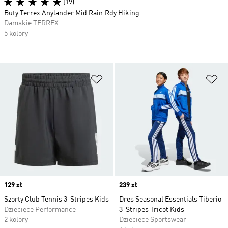
(19)
Buty Terrex Anylander Mid Rain.Rdy Hiking
Damskie TERREX
5 kolory
Dodaj do listy życzeń
Do
Price
129 zł
Price
239 zł
Szorty Club Tennis 3-Stripes Kids
Dres Seasonal Essentials Tiberio
Dziecięce Performance
3-Stripes Tricot Kids
2 kolory
Dziecięce Sportswear