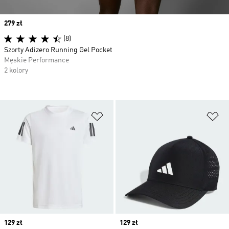
Price
279 zł
(8)
Szorty Adizero Running Gel Pocket
Męskie Performance
2 kolory
Dodaj do listy życzeń
Do
Price
129 zł
Price
129 zł