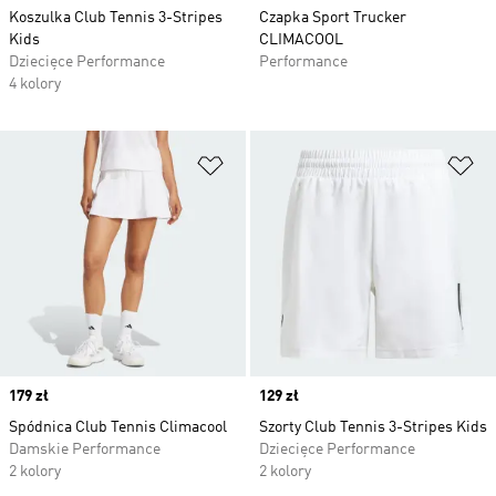
Koszulka Club Tennis 3-Stripes
Czapka Sport Trucker
Kids
CLIMACOOL
Dziecięce Performance
Performance
4 kolory
Dodaj do listy życzeń
Do
Price
179 zł
Price
129 zł
Spódnica Club Tennis Climacool
Szorty Club Tennis 3-Stripes Kids
Damskie Performance
Dziecięce Performance
2 kolory
2 kolory