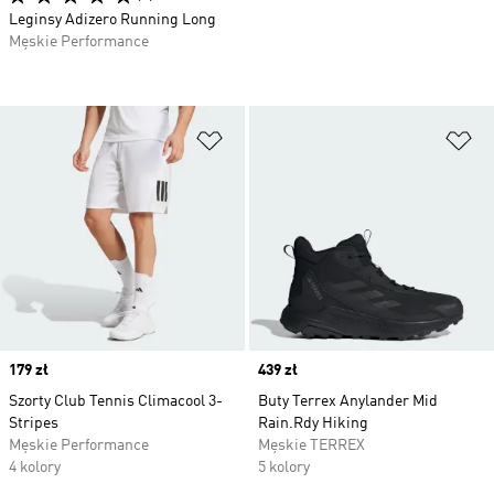
Leginsy Adizero Running Long
Męskie Performance
Dodaj do listy życzeń
Do
Price
179 zł
Price
439 zł
Szorty Club Tennis Climacool 3-
Buty Terrex Anylander Mid
Stripes
Rain.Rdy Hiking
Męskie Performance
Męskie TERREX
4 kolory
5 kolory