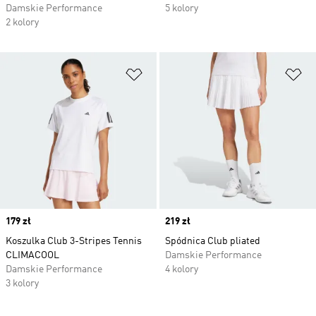
Damskie Performance
5 kolory
2 kolory
Dodaj do listy życzeń
Do
Price
179 zł
Price
219 zł
Koszulka Club 3-Stripes Tennis
Spódnica Club pliated
CLIMACOOL
Damskie Performance
Damskie Performance
4 kolory
3 kolory