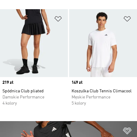
Dodaj do listy życzeń
Do
Price
219 zł
Price
149 zł
Spódnica Club pliated
Koszulka Club Tennis Climacool
Damskie Performance
Męskie Performance
4 kolory
5 kolory
Do