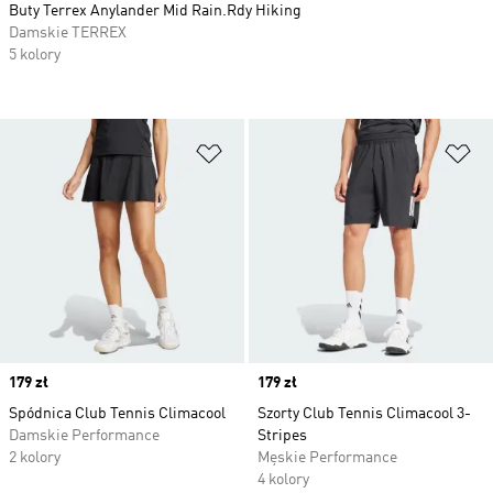
Buty Terrex Anylander Mid Rain.Rdy Hiking
Damskie TERREX
5 kolory
Dodaj do listy życzeń
Do
Price
179 zł
Price
179 zł
Spódnica Club Tennis Climacool
Szorty Club Tennis Climacool 3-
Damskie Performance
Stripes
2 kolory
Męskie Performance
4 kolory