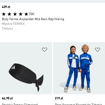
Price
439 zł
(56)
Buty Terrex Anylander Mid Rain.Rdy Hiking
Męskie TERREX
5 kolory
Dodaj do listy życzeń
Do
Price
64,95 zł
Price
219 zł