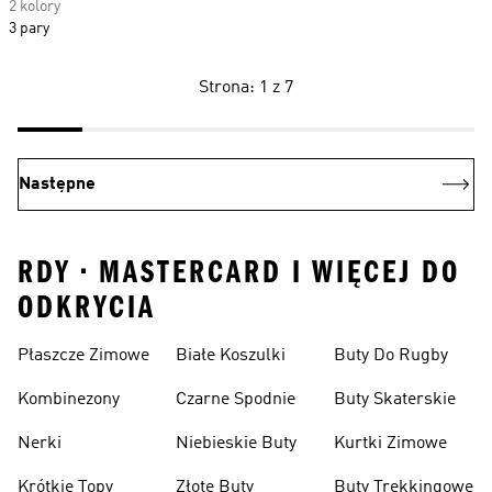
2 kolory
3 pary
Strona: 1 z 7
Następne
RDY • MASTERCARD I WIĘCEJ DO
ODKRYCIA
Płaszcze Zimowe
Białe Koszulki
Buty Do Rugby
Kombinezony
Czarne Spodnie
Buty Skaterskie
Nerki
Niebieskie Buty
Kurtki Zimowe
Krótkie Topy
Złote Buty
Buty Trekkingowe