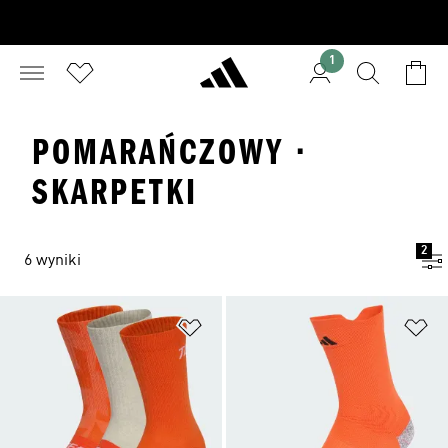
1
POMARAŃCZOWY ·
SKARPETKI
2
6 wyniki
Dodaj do listy życzeń
Do