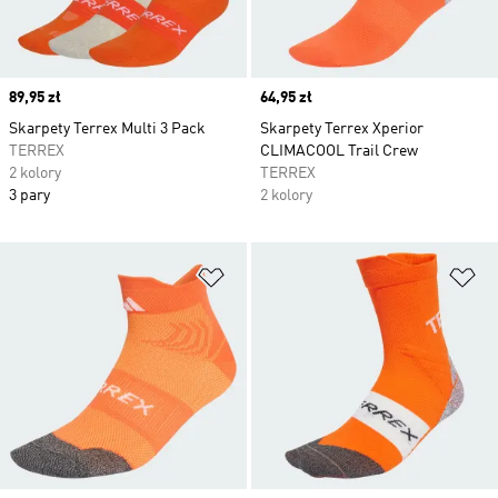
Price
89,95 zł
Price
64,95 zł
Skarpety Terrex Multi 3 Pack
Skarpety Terrex Xperior
TERREX
CLIMACOOL Trail Crew
2 kolory
TERREX
3 pary
2 kolory
Dodaj do listy życzeń
Do