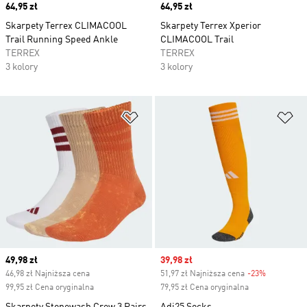
Price
64,95 zł
Price
64,95 zł
Skarpety Terrex CLIMACOOL
Skarpety Terrex Xperior
Trail Running Speed Ankle
CLIMACOOL Trail
TERREX
TERREX
3 kolory
3 kolory
Dodaj do listy życzeń
Do
Current price
49,98 zł
Sale price
39,98 zł
46,98 zł Najniższa cena
51,97 zł Najniższa cena
-23%
Discount
99,95 zł Cena oryginalna
79,95 zł Cena oryginalna