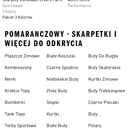
Skarpety Stonewash Crew 3 Pairs
Adi25 Socks
Sportswear
Performance
5 kolory
Pakiet 3 Kolorów
POMARANCZOWY • SKARPETKI I
WIĘCEJ DO ODKRYCIA
Płaszcze Zimowe
Białe Koszulki
Buty Do Rugby
Kombinezony
Czarne Spodnie
Buty Skaterskie
Nerki
Niebieskie Buty
Kurtki Zimowe
Krótkie Topy
Złote Buty
Buty Trekkingowe
Bomberki
Stopki
Czarne Plecaki
Tank Topy
Kurtki
Buty
Przeciwdeszczowe
Wspinaczkowe
Torby Sportowe
Białe Buty
Polary