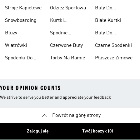
Stroje Kąpielowe
Odzież Sportowa
Buty Do
Podnoszenia
Snowboarding
Kurtki
Białe Kurtki
Ciężarów
Narciarskie
Bluzy
Spodnie
Buty Do
Narciarskie
Koszykówki
Wiatrówki
Czerwone Buty
Czarne Spodenki
Spodenki Do
Torby Na Ramię
Płaszcze Zimowe
Kolan
YOUR OPINION COUNTS
We strive to serve you better and appreciate your feedback
Powrót na górę strony
Zaloguj się
Twój koszyk (0)