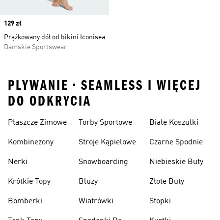
Price
129 zł
Prążkowany dół od bikini Iconisea
Damskie Sportswear
PLYWANIE • SEAMLESS I WIĘCEJ
DO ODKRYCIA
Płaszcze Zimowe
Torby Sportowe
Białe Koszulki
Kombinezony
Stroje Kąpielowe
Czarne Spodnie
Nerki
Snowboarding
Niebieskie Buty
Krótkie Topy
Bluzy
Złote Buty
Bomberki
Wiatrówki
Stopki