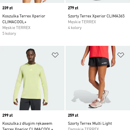
Price
239 zł
Price
279 zł
Koszulka Terrex Xperior
Szorty Terrex Xperior CLIMA365
CLIMACOOL+
Męskie TERREX
Męskie TERREX
4 kolory
5 kolory
Dodaj do listy życzeń
Do
Price
299 zł
Price
259 zł
Koszulka z długim rękawem
Szorty Terrex Multi Light
Terrex Xperior CLIMACOOL+
Damskie TERREX