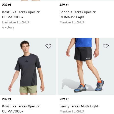
Price
239 zł
Price
439 zł
Koszulka Terrex Xperior
Spodnie Terrex Xperior
CLIMACOOL+
CLIMA365 Light
Damskie TERREX
Męskie TERREX
4 kolory
Dodaj do listy życzeń
Do
Price
239 zł
Price
259 zł
Koszulka Terrex Xperior
Szorty Terrex Multi Light
CLIMACOOL+
Męskie TERREX