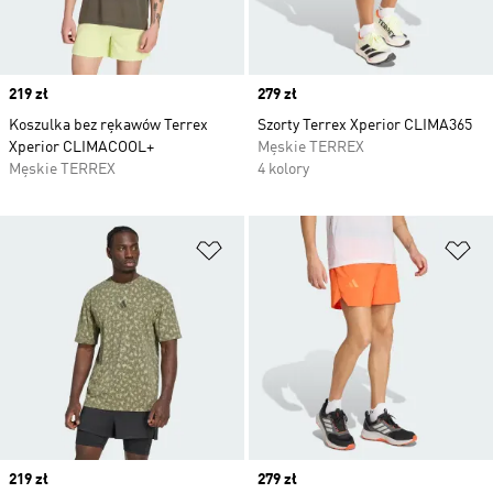
Price
219 zł
Price
279 zł
Koszulka bez rękawów Terrex
Szorty Terrex Xperior CLIMA365
Xperior CLIMACOOL+
Męskie TERREX
Męskie TERREX
4 kolory
Dodaj do listy życzeń
Do
Price
219 zł
Price
279 zł