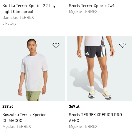
Kurtka Terrex Xperior 2.5 Layer
Szorty Terrex Xploric 2w1
Light Climaproof
Męskie TERREX
Damskie TERREX
3 kolory
Dodaj do listy życzeń
Do
Price
239 zł
Price
349 zł
Koszulka Terrex Xperior
Szorty TERREX XPERIOR PRO
CLIMACOOL+
AERO
Męskie TERREX
Męskie TERREX