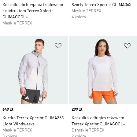
Koszulka do biegania trailowego
Szorty Terrex Xperior CLIMA365
z nadrukiem Terrex Xploric
Męskie TERREX
CLIMACOOL+
4 kolory
Męskie TERREX
Dodaj do listy życzeń
Do
Price
649 zł
Price
299 zł
Kurtka Terrex Xperior CLIMA365
Koszulka z długim rękawem
Light Windweave
Terrex Xperior CLIMACOOL+
Męskie TERREX
Damskie TERREX
3 kolory
2 kolory