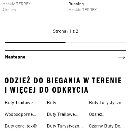
Męskie TERREX
Running
4 kolory
Męskie TERREX
Strona: 1 z 2
Następne
ODZIEŻ DO BIEGANIA W TERENIE
I WIĘCEJ DO ODKRYCIA
Buty Trailowe
Buty
Buty Turystyczne
Wspinaczkowe
Męskie
Wodoodporne
Buty Trailowe
Odzież
Buty Do Biegania
Damskie
Turystyczna
Buty gore-tex®
Buty Turystyczne
Czarny Buty Do
W Terenie