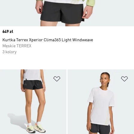
Price
649 zł
Kurtka Terrex Xperior Clima365 Light Windweave
Męskie TERREX
3 kolory
Dodaj do listy życzeń
Do