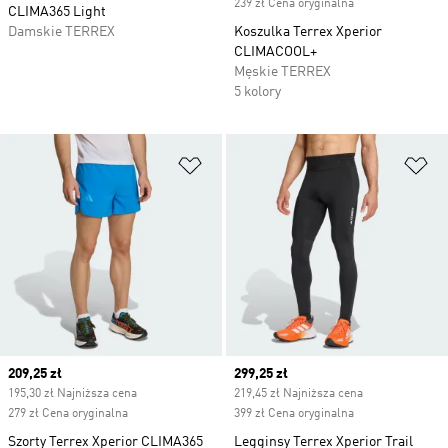
239 zł Cena oryginalna
CLIMA365 Light
Damskie TERREX
Koszulka Terrex Xperior
CLIMACOOL+
Męskie TERREX
5 kolory
Dodaj do listy życzeń
Do
Current price
209,25 zł
Current price
299,25 zł
195,30 zł Najniższa cena
219,45 zł Najniższa cena
279 zł Cena oryginalna
399 zł Cena oryginalna
Szorty Terrex Xperior CLIMA365
Legginsy Terrex Xperior Trail