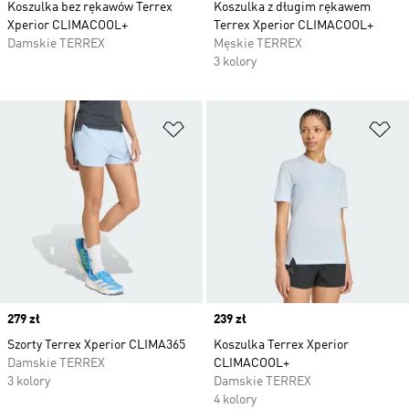
Koszulka bez rękawów Terrex
Koszulka z długim rękawem
Xperior CLIMACOOL+
Terrex Xperior CLIMACOOL+
Damskie TERREX
Męskie TERREX
3 kolory
Dodaj do listy życzeń
Do
Price
279 zł
Price
239 zł
Szorty Terrex Xperior CLIMA365
Koszulka Terrex Xperior
Damskie TERREX
CLIMACOOL+
3 kolory
Damskie TERREX
4 kolory