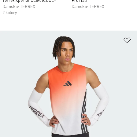
Terrex Xperior CLIMACOOL+
Pro Half
Damskie TERREX
Damskie TERREX
2 kolory
Do