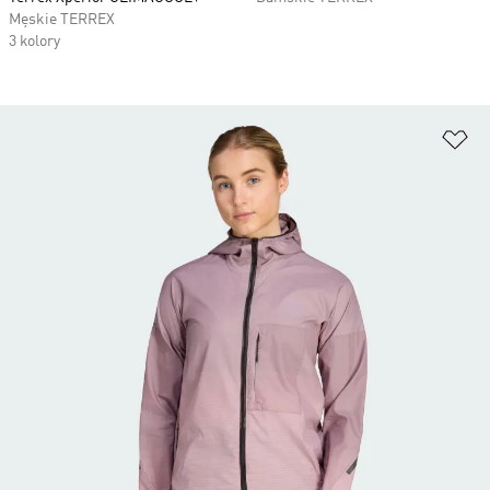
Męskie TERREX
3 kolory
Do