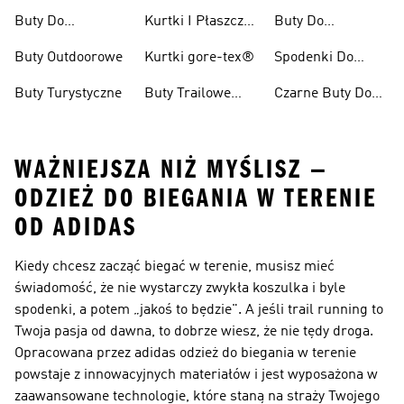
Damskie
Pieszych
Buty Do
Kurtki I Płaszcze
Buty Do
Wędrówek
Kolarzówki
Zimowe
Kolarstwa
Buty Outdoorowe
Kurtki gore-tex®
Spodenki Do
Górskiego Dla
Biegów
Kobiet
Buty Turystyczne
Buty Trailowe
Czarne Buty Do
Trailowych
Męskie
Biegów
Trailowych
WAŻNIEJSZA NIŻ MYŚLISZ —
ODZIEŻ DO BIEGANIA W TERENIE
OD ADIDAS
Kiedy chcesz zacząć biegać w terenie, musisz mieć
świadomość, że nie wystarczy zwykła koszulka i byle
spodenki, a potem „jakoś to będzie". A jeśli trail running to
Twoja pasja od dawna, to dobrze wiesz, że nie tędy droga.
Opracowana przez adidas
odzież do biegania w terenie
powstaje z innowacyjnych materiałów i jest wyposażona w
zaawansowane technologie, które staną na straży Twojego