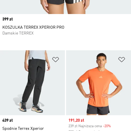
Price
399 zł
KOSZULKA TERREX XPERIOR PRO
Damskie TERREX
Dodaj do listy życzeń
Do
Price
439 zł
Sale price
191,20 zł
239 zł Najniższa cena
-20%
Discount
Spodnie Terrex Xperior