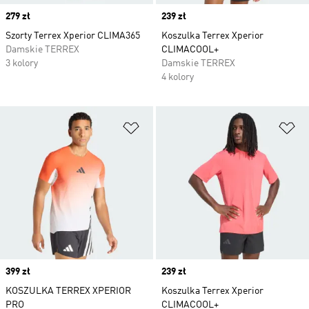
Price
279 zł
Price
239 zł
Szorty Terrex Xperior CLIMA365
Koszulka Terrex Xperior
Damskie TERREX
CLIMACOOL+
3 kolory
Damskie TERREX
4 kolory
Dodaj do listy życzeń
Do
Price
399 zł
Price
239 zł
KOSZULKA TERREX XPERIOR
Koszulka Terrex Xperior
PRO
CLIMACOOL+