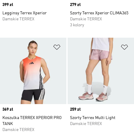
Price
399 zł
Price
279 zł
Legginsy Terrex Xperior
Szorty Terrex Xperior CLIMA365
Damskie TERREX
Damskie TERREX
3 kolory
Dodaj do listy życzeń
Do
Price
369 zł
Price
259 zł
Koszulka TERREX XPERIOR PRO
Szorty Terrex Multi Light
TANK
Damskie TERREX
Damskie TERREX