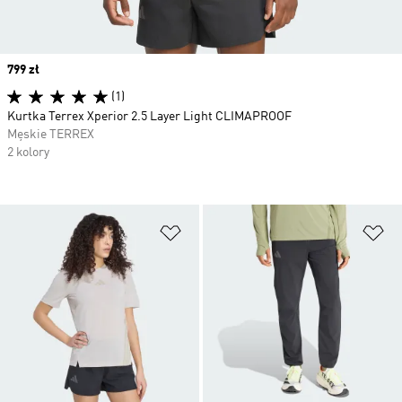
Price
799 zł
(1)
Kurtka Terrex Xperior 2.5 Layer Light CLIMAPROOF
Męskie TERREX
2 kolory
Dodaj do listy życzeń
Do