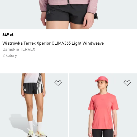
Price
649 zł
Wiatrówka Terrex Xperior CLIMA365 Light Windweave
Damskie TERREX
2 kolory
Dodaj do listy życzeń
Do