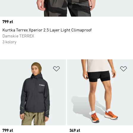
Price
799 zł
Kurtka Terrex Xperior 2.5 Layer Light Climaproof
Damskie TERREX
3 kolory
Dodaj do listy życzeń
Do
Price
799 zł
Price
349 zł