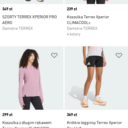
Price
349 zł
Price
239 zł
SZORTY TERREX XPERIOR PRO
Koszulka Terrex Xperior
AERO
CLIMACOOL+
Damskie TERREX
Damskie TERREX
4 kolory
Dodaj do listy życzeń
Do
Price
299 zł
Price
369 zł
Koszulka z długim rękawem
Krótkie legginsy Terrex Xperior