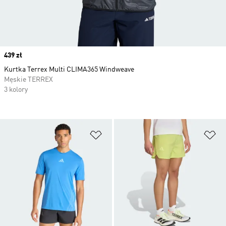
Price
439 zł
Kurtka Terrex Multi CLIMA365 Windweave
Męskie TERREX
3 kolory
Dodaj do listy życzeń
Do