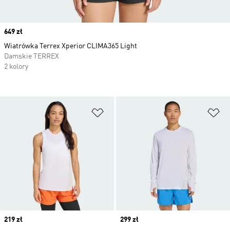
Price
649 zł
Wiatrówka Terrex Xperior CLIMA365 Light
Damskie TERREX
2 kolory
Dodaj do listy życzeń
Do
Price
219 zł
Price
299 zł