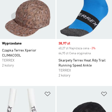
Wyprzedane
Sale price
38,97 zł
40,27 zł Najniższa cena
-3%
Discount
Czapka Terrex Xperior
64,95 zł Cena oryginalna
CLIMACOOL
TERREX
Skarpety Terrex Heat.Rdy Trail
2 kolory
Running Speed Ankle
TERREX
2 kolory
Dodaj do listy życzeń
Do