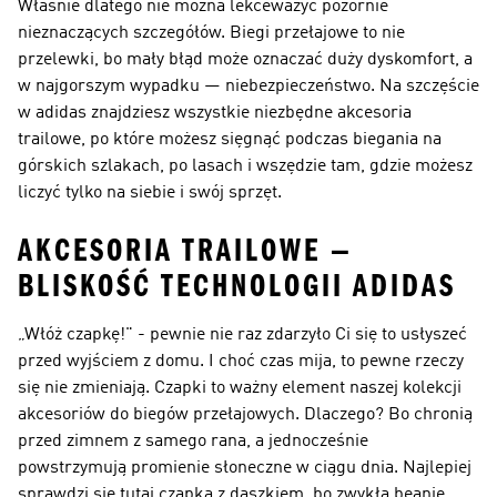
Właśnie dlatego nie można lekceważyć pozornie
nieznaczących szczegółów.
Biegi przełajowe
to nie
przelewki, bo mały błąd może oznaczać duży dyskomfort, a
w najgorszym wypadku — niebezpieczeństwo. Na szczęście
w adidas znajdziesz wszystkie niezbędne akcesoria
trailowe, po które możesz sięgnąć podczas biegania na
górskich szlakach, po lasach i wszędzie tam, gdzie możesz
liczyć tylko na siebie i swój sprzęt.
AKCESORIA TRAILOWE —
BLISKOŚĆ TECHNOLOGII ADIDAS
„Włóż czapkę!" - pewnie nie raz zdarzyło Ci się to usłyszeć
przed wyjściem z domu. I choć czas mija, to pewne rzeczy
się nie zmieniają. Czapki to ważny element naszej kolekcji
akcesoriów do biegów przełajowych. Dlaczego? Bo chronią
przed zimnem z samego rana, a jednocześnie
powstrzymują promienie słoneczne w ciągu dnia. Najlepiej
sprawdzi się tutaj czapka z daszkiem, bo zwykła beanie