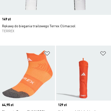
Price
149 zł
Rękawy do biegania trailowego Terrex Climacool
TERREX
Dodaj do listy życzeń
Do
Price
64,95 zł
Price
129 zł