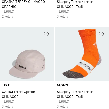
OPASKA TERREX CLIMACOOL
Skarpety Terrex Xperior
GRAPHIC
CLIMACOOL Trail
TERREX
TERREX
2 kolory
3 kolory
Dodaj do listy życzeń
Do
Price
149 zł
Price
64,95 zł
Czapka Terrex Xperior
Skarpety Terrex Xperior
CLIMACOOL
CLIMACOOL Trail
TERREX
TERREX
3 kolory
3 kolory