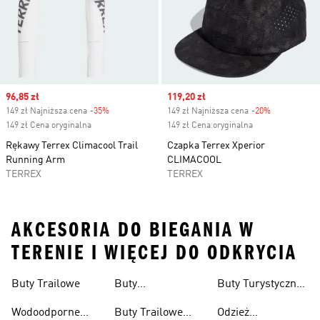
Sale price
96,85 zł
Sale price
119,20 zł
149 zł Najniższa cena
-35%
Discount
149 zł Najniższa cena
-20%
Discount
149 zł Cena oryginalna
149 zł Cena oryginalna
Rękawy Terrex Climacool Trail
Czapka Terrex Xperior
Running Arm
CLIMACOOL
TERREX
TERREX
AKCESORIA DO BIEGANIA W
TERENIE I WIĘCEJ DO ODKRYCIA
Buty Trailowe
Buty
Buty Turystyczne
Wspinaczkowe
Męskie
Wodoodporne
Buty Trailowe
Odzież