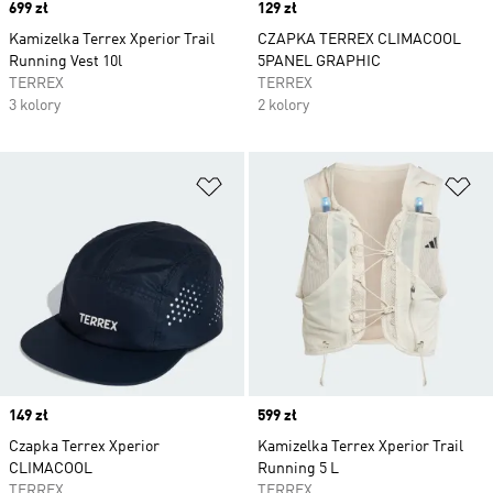
Price
699 zł
Price
129 zł
Kamizelka Terrex Xperior Trail
CZAPKA TERREX CLIMACOOL
Running Vest 10l
5PANEL GRAPHIC
TERREX
TERREX
3 kolory
2 kolory
Dodaj do listy życzeń
Do
Price
149 zł
Price
599 zł
Czapka Terrex Xperior
Kamizelka Terrex Xperior Trail
CLIMACOOL
Running 5 L
TERREX
TERREX