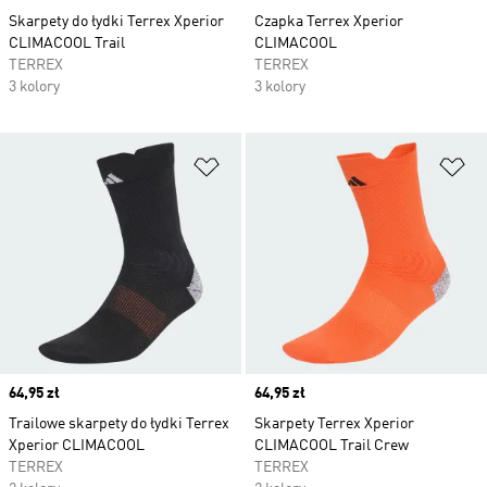
Skarpety do łydki Terrex Xperior
Czapka Terrex Xperior
CLIMACOOL Trail
CLIMACOOL
TERREX
TERREX
3 kolory
3 kolory
Dodaj do listy życzeń
Do
Price
64,95 zł
Price
64,95 zł
Trailowe skarpety do łydki Terrex
Skarpety Terrex Xperior
Xperior CLIMACOOL
CLIMACOOL Trail Crew
TERREX
TERREX