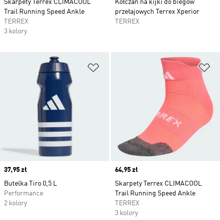
Skarpety Terrex CLIMACOOL
Kołczan na kijki do biegów
Trail Running Speed Ankle
przełajowych Terrex Xperior
TERREX
TERREX
3 kolory
Dodaj do listy życzeń
Do
Price
37,95 zł
Price
64,95 zł
Butelka Tiro 0,5 L
Skarpety Terrex CLIMACOOL
Performance
Trail Running Speed Ankle
2 kolory
TERREX
3 kolory