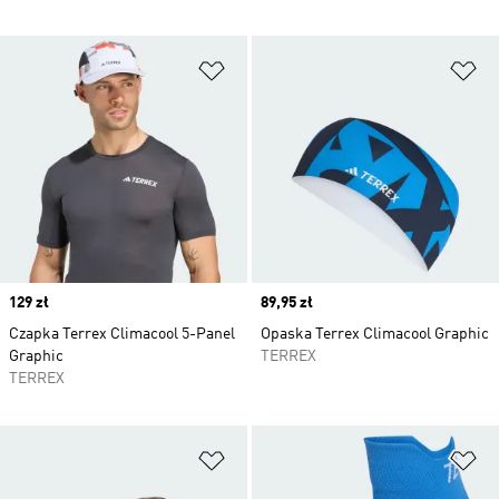
Dodaj do listy życzeń
Do
Price
129 zł
Price
89,95 zł
Czapka Terrex Climacool 5-Panel
Opaska Terrex Climacool Graphic
Graphic
TERREX
TERREX
Dodaj do listy życzeń
Do