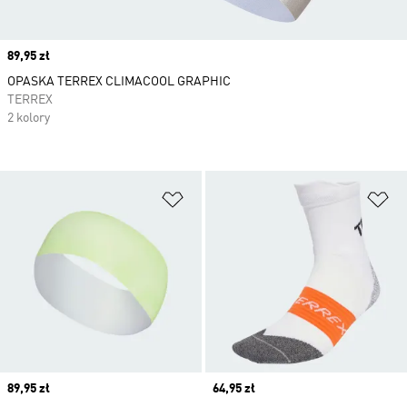
Price
89,95 zł
OPASKA TERREX CLIMACOOL GRAPHIC
TERREX
2 kolory
Dodaj do listy życzeń
Do
Price
89,95 zł
Price
64,95 zł