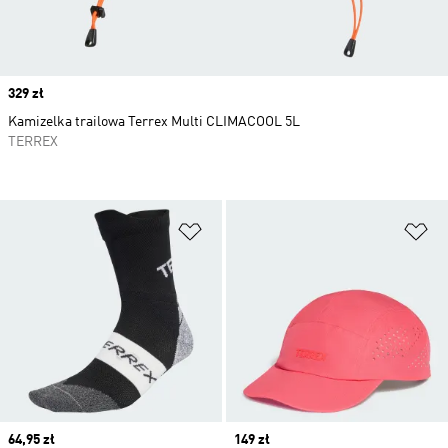
Price
329 zł
Kamizelka trailowa Terrex Multi CLIMACOOL 5L
TERREX
Dodaj do listy życzeń
Do
Price
64,95 zł
Price
149 zł