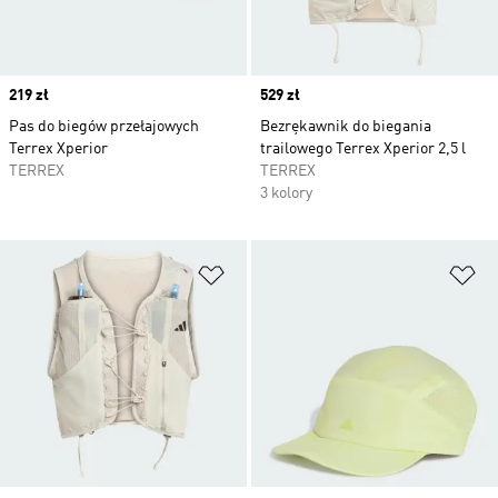
Price
219 zł
Price
529 zł
Pas do biegów przełajowych
Bezrękawnik do biegania
Terrex Xperior
trailowego Terrex Xperior 2,5 l
TERREX
TERREX
3 kolory
Dodaj do listy życzeń
Do