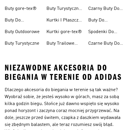
Buty Do Biegania
Damskie
Turystyczna
Buty gore-tex®
Buty Turystyczne
Czarny Buty Do
W Terenie
Damskie
Pieszych
Buty Do
Kurtki I Płaszcze
Buty Do
Wędrówek
Kolarzówki
Zimowe
Kolarstwa
Buty Outdoorowe
Kurtki gore-tex®
Spodenki Do
Górskiego Dla
Biegów
Kobiet
Buty Turystyczne
Buty Trailowe
Czarne Buty Do
Trailowych
Męskie
Biegów
Trailowych
NIEZAWODNE AKCESORIA DO
BIEGANIA W TERENIE OD ADIDAS
Dlaczego
akcesoria do biegania w terenie
są tak ważne?
Wyobraź sobie, że jesteś wysoko w górach, masz za sobą
kilka godzin biegu. Słońce już dawno wspięło się wysoko
ponad horyzont i zaczyna coraz mocniej przygrzewać. Na
dole, jeszcze przed świtem, czapka z daszkiem wydawała
się zbędnym balastem, ale teraz rozumiesz swój błąd.