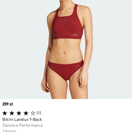
Price
259 zł
(1)
Bikini Lanelux Y-Back
Damskie Performance
2 kolory