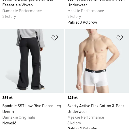
Essentials Woven
Underwear
Damskie Performance
Męskie Performance
3 kolory
3 kolory
Pakiet 3 Kolorów
Dodaj do listy życzeń
Do
Price
369 zł
Price
149 zł
Spodnie SST Low Rise Flared Leg
Szorty Active Flex Cotton 3-Pack
Denim
Underwear
Damskie Originals
Męskie Performance
Nowość
3 kolory