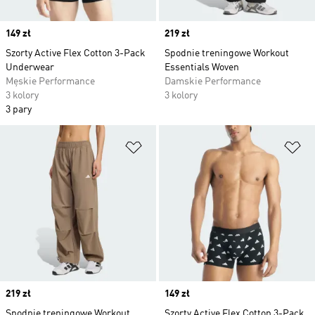
Price
149 zł
Price
219 zł
Szorty Active Flex Cotton 3-Pack
Spodnie treningowe Workout
Underwear
Essentials Woven
Męskie Performance
Damskie Performance
3 kolory
3 kolory
3 pary
Dodaj do listy życzeń
Do
Price
219 zł
Price
149 zł
Spodnie treningowe Workout
Szorty Active Flex Cotton 3-Pack