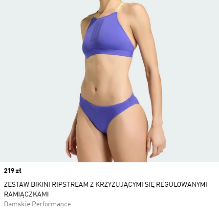
Price
219 zł
ZESTAW BIKINI RIPSTREAM Z KRZYŻUJĄCYMI SIĘ REGULOWANYMI
RAMIĄCZKAMI
Damskie Performance