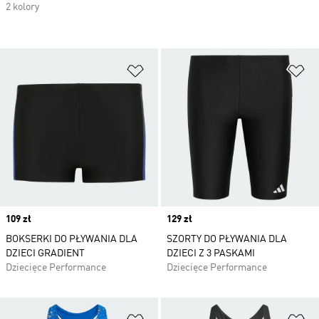
2 kolory
Dodaj do listy życzeń
Do
Price
109 zł
Price
129 zł
BOKSERKI DO PŁYWANIA DLA
SZORTY DO PŁYWANIA DLA
DZIECI GRADIENT
DZIECI Z 3 PASKAMI
Dziecięce Performance
Dziecięce Performance
Dodaj do listy życzeń
Do