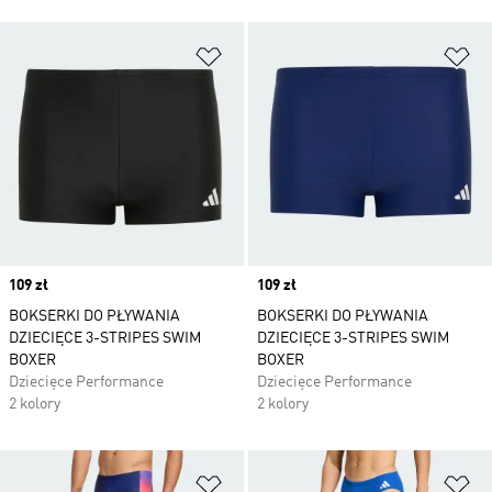
Dodaj do listy życzeń
Do
Price
109 zł
Price
109 zł
BOKSERKI DO PŁYWANIA
BOKSERKI DO PŁYWANIA
DZIECIĘCE 3-STRIPES SWIM
DZIECIĘCE 3-STRIPES SWIM
BOXER
BOXER
Dziecięce Performance
Dziecięce Performance
2 kolory
2 kolory
Dodaj do listy życzeń
Do