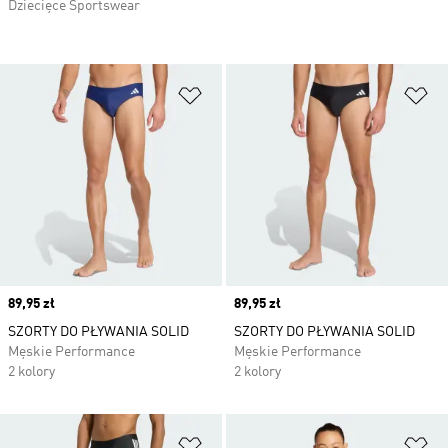
Dziecięce Sportswear
Dodaj do listy życzeń
Do
Price
89,95 zł
Price
89,95 zł
SZORTY DO PŁYWANIA SOLID
SZORTY DO PŁYWANIA SOLID
Męskie Performance
Męskie Performance
2 kolory
2 kolory
Dodaj do listy życzeń
Do