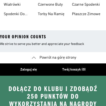
Narciarskie
Koszykówki
Wiatrówki
Czerwone Buty
Czarne Spodenki
Spodenki Do
Torby Na Ramię
Płaszcze Zimowe
Kolan
YOUR OPINION COUNTS
We strive to serve you better and appreciate your feedback
Powrót na górę strony
Zaloguj się
Twój koszyk (0)
DOŁĄCZ DO KLUBU I ZDOBĄDŹ
250 PUNKTÓW DO
WYKORZYSTANIA NA NAGRODY