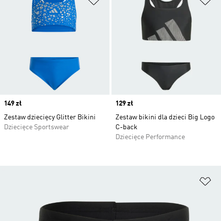
Price
149 zł
Price
129 zł
Zestaw dziecięcy Glitter Bikini
Zestaw bikini dla dzieci Big Logo
Dziecięce Sportswear
C-back
Dziecięce Performance
Do