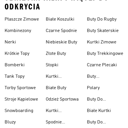
ODKRYCIA
Płaszcze Zimowe
Białe Koszulki
Buty Do Rugby
Kombinezony
Czarne Spodnie
Buty Skaterskie
Nerki
Niebieskie Buty
Kurtki Zimowe
Krótkie Topy
Złote Buty
Buty Trekkingowe
Bomberki
Stopki
Czarne Plecaki
Tank Topy
Kurtki
Buty
Przeciwdeszczowe
Wspinaczkowe
Torby Sportowe
Białe Buty
Polary
Stroje Kąpielowe
Odzież Sportowa
Buty Do
Podnoszenia
Snowboarding
Kurtki
Białe Kurtki
Ciężarów
Narciarskie
Bluzy
Spodnie
Buty Do