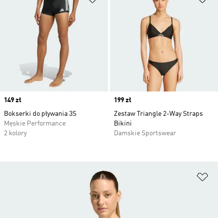
Price
149 zł
Price
199 zł
Bokserki do pływania 3S
Zestaw Triangle 2-Way Straps
Męskie Performance
Bikini
2 kolory
Damskie Sportswear
Do