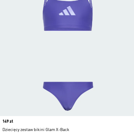
Price
149 zł
Dziecięcy zestaw bikini Glam X-Back