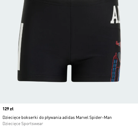
Price
129 zł
Dziecięce bokserki do pływania adidas Marvel Spider-Man
Dziecięce Sportswear