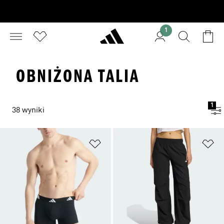
1
OBNIŻONA TALIA
1
38 wyniki
Dodaj do listy życzeń
Do