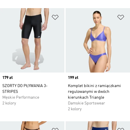
Dodaj do listy życzeń
Do
Price
179 zł
Price
199 zł
SZORTY DO PŁYWANIA 3-
Komplet bikini z ramiączkami
STRIPES
regulowanymi w dwóch
Męskie Performance
kierunkach Triangle
2 kolory
Damskie Sportswear
2 kolory
Dodaj do listy życzeń
Do