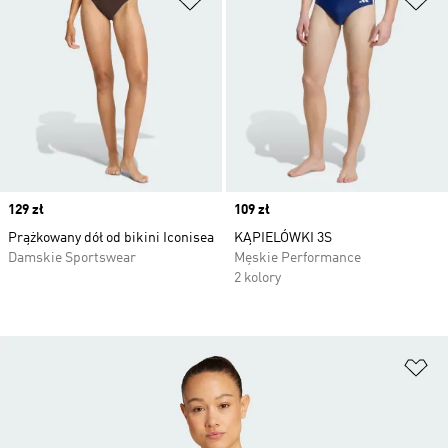
Price
129 zł
Price
109 zł
Prążkowany dół od bikini Iconisea
KĄPIELÓWKI 3S
Damskie Sportswear
Męskie Performance
2 kolory
Do