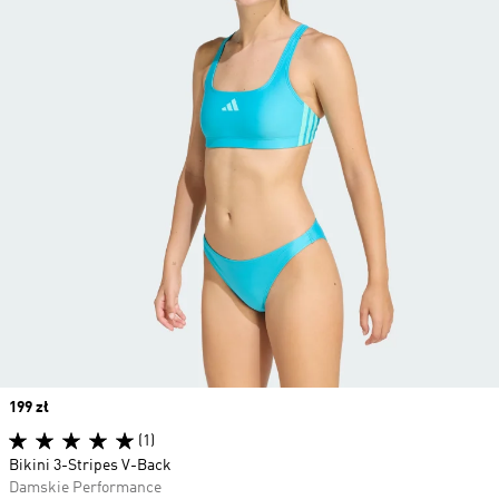
Price
199 zł
(1)
Bikini 3-Stripes V-Back
Damskie Performance