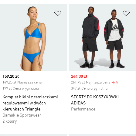
Dodaj do listy życzeń
Do
Current price
159,20 zł
Sale price
244,30 zł
149,25 zł Najniższa cena
261,75 zł Najniższa cena
-6%
Discount
199 zł Cena oryginalna
349 zł Cena oryginalna
Komplet bikini z ramiączkami
SZORTY DO KOSZYKÓWKI
regulowanymi w dwóch
ADIDAS
kierunkach Triangle
Performance
Damskie Sportswear
2 kolory