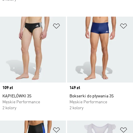
Dodaj do listy życzeń
Do
Price
109 zł
Price
149 zł
KĄPIELÓWKI 3S
Bokserki do pływania 3S
Męskie Performance
Męskie Performance
2 kolory
2 kolory
Dodaj do listy życzeń
Do