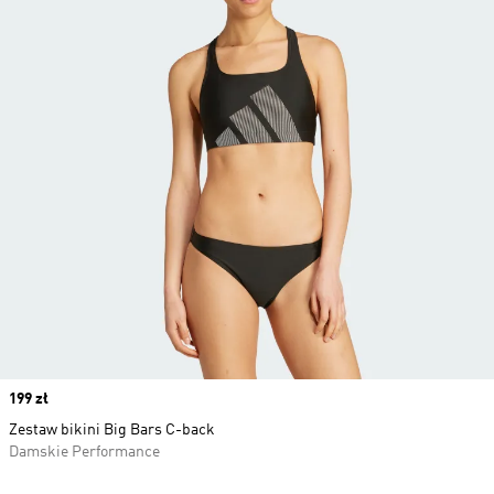
Price
199 zł
Zestaw bikini Big Bars C-back
Damskie Performance