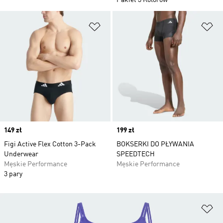
Pakiet 3 Kolorów
Dodaj do listy życzeń
Do
Price
149 zł
Price
199 zł
Figi Active Flex Cotton 3-Pack
BOKSERKI DO PŁYWANIA
Underwear
SPEEDTECH
Męskie Performance
Męskie Performance
3 pary
Do