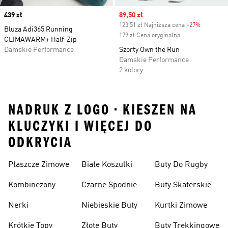
Price
439 zł
Sale price
89,50 zł
123,51 zł Najniższa cena
-27%
Discount
Bluza Adi365 Running
179 zł Cena oryginalna
CLIMAWARM+ Half-Zip
Damskie Performance
Szorty Own the Run
Damskie Performance
2 kolory
NADRUK Z LOGO • KIESZEN NA
KLUCZYKI I WIĘCEJ DO
ODKRYCIA
Płaszcze Zimowe
Białe Koszulki
Buty Do Rugby
Kombinezony
Czarne Spodnie
Buty Skaterskie
Nerki
Niebieskie Buty
Kurtki Zimowe
Krótkie Topy
Złote Buty
Buty Trekkingowe