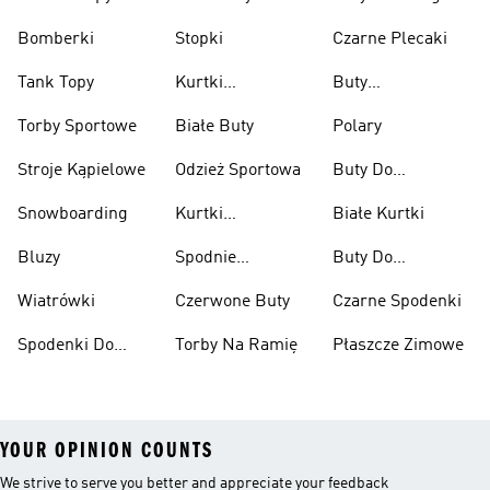
Bomberki
Stopki
Czarne Plecaki
Tank Topy
Kurtki
Buty
Przeciwdeszczowe
Wspinaczkowe
Torby Sportowe
Białe Buty
Polary
Stroje Kąpielowe
Odzież Sportowa
Buty Do
Podnoszenia
Snowboarding
Kurtki
Białe Kurtki
Ciężarów
Narciarskie
Bluzy
Spodnie
Buty Do
Narciarskie
Koszykówki
Wiatrówki
Czerwone Buty
Czarne Spodenki
Spodenki Do
Torby Na Ramię
Płaszcze Zimowe
Kolan
YOUR OPINION COUNTS
We strive to serve you better and appreciate your feedback