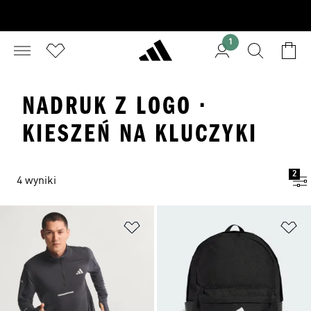
1
NADRUK Z LOGO ·
KIESZEŃ NA KLUCZYKI
2
4 wyniki
Dodaj do listy życzeń
Do