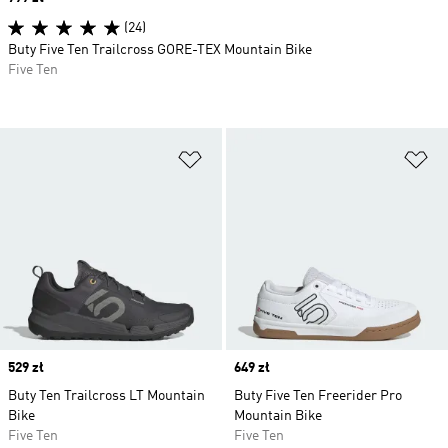
(24)
Buty Five Ten Trailcross GORE-TEX Mountain Bike
Five Ten
Dodaj do listy życzeń
Do
Price
529 zł
Price
649 zł
Buty Ten Trailcross LT Mountain
Buty Five Ten Freerider Pro
Bike
Mountain Bike
Five Ten
Five Ten