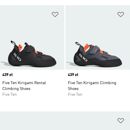
Dodaj do listy życzeń
Do
Price
439 zł
Price
439 zł
Five Ten Kirigami Rental
Five Ten Kirigami Climbing
Climbing Shoes
Shoes
Five Ten
Five Ten
Do