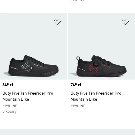
Five Ten
Dodaj do listy życzeń
Do
Price
649 zł
Price
749 zł
Buty Five Ten Freerider Pro
Buty Five Ten Freerider Pro
Mountain Bike
Mountain Bike
Five Ten
Five Ten
3 kolory