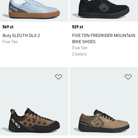
Price
569 zł
Price
529 zł
Buty SLEUTH DLX 2
FIVE TEN FREERIDER MOUNTAIN
Five Ten
BIKE SHOES
Five Ten
2 kolory
Dodaj do listy życzeń
Do