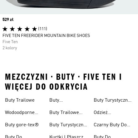
Price
529 zł
(111)
FIVE TEN FREERIDER MOUNTAIN BIKE SHOES
Five Ten
2 kolory
MEZCZYZNI • BUTY • FIVE TEN I
WIĘCEJ DO ODKRYCIA
Buty Trailowe
Buty
Buty Turystyczne
Wspinaczkowe
Męskie
Wodoodporne
Buty Trailowe
Odzież
Buty Do Biegania
Damskie
Turystyczna
Buty gore-tex®
Buty Turystyczne
Czarny Buty Do
W Terenie
Damskie
Pieszych
Buty Do
Kurtki I Płaszcze
Buty Do