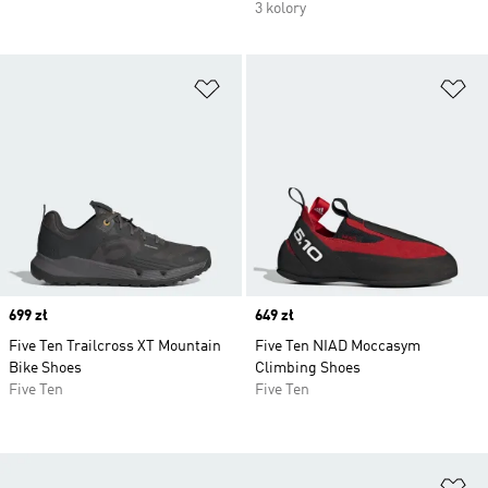
3 kolory
Dodaj do listy życzeń
Do
Price
699 zł
Price
649 zł
Five Ten Trailcross XT Mountain
Five Ten NIAD Moccasym
Bike Shoes
Climbing Shoes
Five Ten
Five Ten
Do