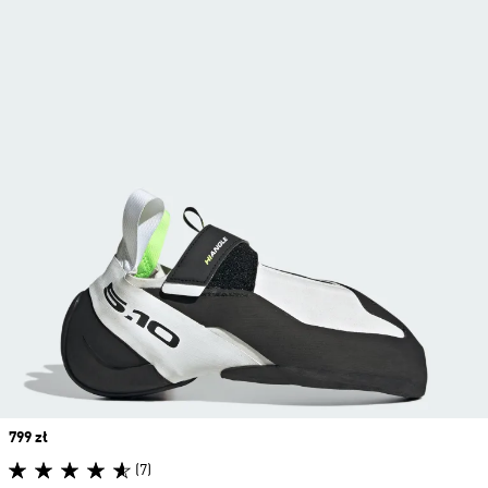
Price
799 zł
(7)