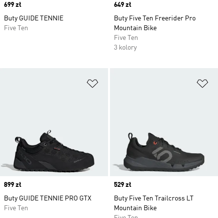
Price
699 zł
Price
649 zł
Buty GUIDE TENNIE
Buty Five Ten Freerider Pro
Five Ten
Mountain Bike
Five Ten
3 kolory
Dodaj do listy życzeń
Do
Price
899 zł
Price
529 zł
Buty GUIDE TENNIE PRO GTX
Buty Five Ten Trailcross LT
Five Ten
Mountain Bike