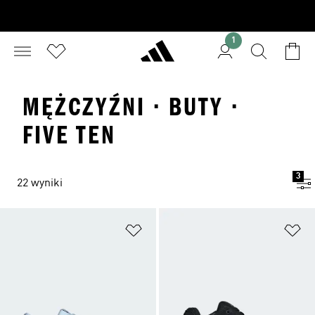
1
MĘŻCZYŹNI · BUTY ·
FIVE TEN
3
22 wyniki
Dodaj do listy życzeń
Do