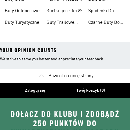
Wędrówek
Kolarzówki
Zimowe
Kolarstwa
Buty Outdoorowe
Kurtki gore-tex®
Spodenki Do
Górskiego Dla
Biegów
Kobiet
Buty Turystyczne
Buty Trailowe
Czarne Buty Do
Trailowych
Męskie
Biegów
Trailowych
YOUR OPINION COUNTS
We strive to serve you better and appreciate your feedback
Powrót na górę strony
Zaloguj się
Twój koszyk (0)
DOŁĄCZ DO KLUBU I ZDOBĄDŹ
250 PUNKTÓW DO