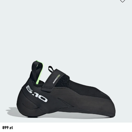
Price
899 zł