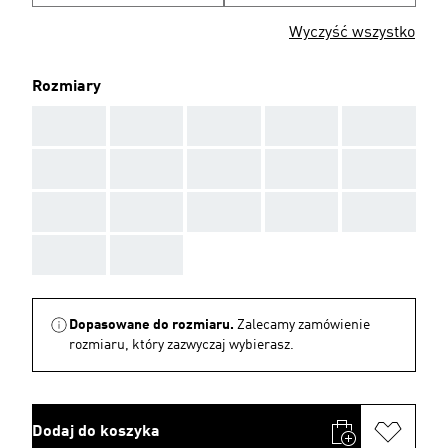
Wyczyść wszystko
Rozmiary
AAA
AAA
AAA
AAA
AAA
AAA
AAA
AAA
AAA
AAA
AAA
AAA
AAA
AAA
AAA
AAA
AAA
Dopasowane do rozmiaru.
Zalecamy zamówienie
rozmiaru, który zazwyczaj wybierasz.
Dodaj do koszyka