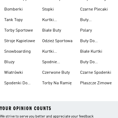
Bomberki
Stopki
Czarne Plecaki
Tank Topy
Kurtki
Buty
Przeciwdeszczowe
Wspinaczkowe
Torby Sportowe
Białe Buty
Polary
Stroje Kąpielowe
Odzież Sportowa
Buty Do
Podnoszenia
Snowboarding
Kurtki
Białe Kurtki
Ciężarów
Narciarskie
Bluzy
Spodnie
Buty Do
Narciarskie
Koszykówki
Wiatrówki
Czerwone Buty
Czarne Spodenki
Spodenki Do
Torby Na Ramię
Płaszcze Zimowe
Kolan
YOUR OPINION COUNTS
We strive to serve you better and appreciate your feedback