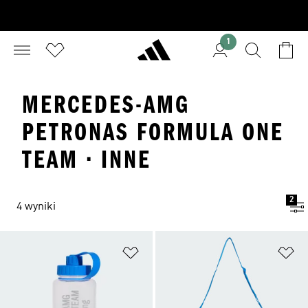
1
MERCEDES-AMG
PETRONAS FORMULA ONE
TEAM · INNE
2
4 wyniki
Dodaj do listy życzeń
Do