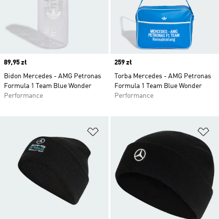
Price
89,95 zł
Price
259 zł
Bidon Mercedes - AMG Petronas
Torba Mercedes - AMG Petronas
Formula 1 Team Blue Wonder
Formula 1 Team Blue Wonder
Performance
Performance
Dodaj do listy życzeń
Do