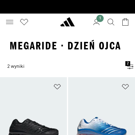
1
MEGARIDE · DZIEŃ OJCA
2
2 wyniki
Dodaj do listy życzeń
Do