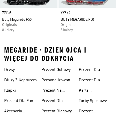
Price
799 zł
Price
799 zł
Buty Megaride F50
BUTY MEGARIDE F50
Originals
Originals
8 kolory
8 kolory
MEGARIDE • DZIEN OJCA I
WIĘCEJ DO ODKRYCIA
Dresy
Prezent Golfowy
Prezent Dla
Mężczyzny
Bluzy Z Kapturem
Personalizowane
Prezent Dla
Prezenty
Kobiety
Klapki
Prezent Na
Karta
Walentynki
Podarunkowa
Prezent Dla Fana
Prezent Dla
Torby Sportowe
adidas
Piłki Nożnej
Nastolatka
Akcesoria
Prezent Biegowy
Prezent